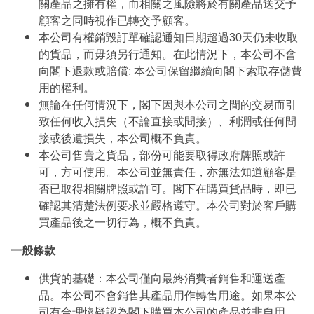
關產品之擁有權，而相關之風險將於有關產品送交予
顧客之同時視作已轉交予顧客。
本公司有權銷毀訂單確認通知日期超過30天仍未收取
的貨品，而毋須另行通知。在此情況下，本公司不會
向閣下退款或賠償; 本公司保留繼續向閣下索取存儲費
用的權利。
無論在任何情況下，閣下因與本公司之間的交易而引
致任何收入損失（不論直接或間接）、利潤或任何間
接或後遺損失，本公司概不負責。
本公司售賣之貨品，部份可能要取得政府牌照或許
可，方可使用。本公司並無責任，亦無法知道顧客是
否已取得相關牌照或許可。閣下在購買貨品時，即已
確認其清楚法例要求並嚴格遵守。本公司對於客戶購
買產品後之一切行為，概不負責。
一般條款
供貨的基礎：本公司僅向最終消費者銷售和運送產
品。本公司不會銷售其產品用作轉售用途。如果本公
司有合理懷疑認為閣下購買本公司的產品並非自用，