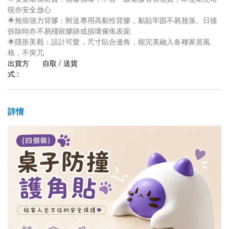
咬亦安全放心
🌟無痕強力背膠：附送專用高黏性背膠，黏貼牢固不易脫落。日後
拆除時亦不易殘留膠跡或損壞傢俬表面
🌟隱形美觀：設計可愛，尺寸貼合邊角，能完美融入各種家居風
格，不突兀
出貨方
自取 / 送貨
式 :
詳情