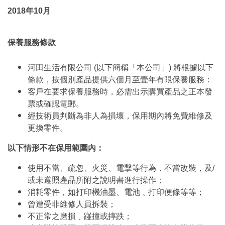
2018年10月
保養服務條款
河田生活有限公司 (以下簡稱「本公司」) 將根據以下
條款，按個別產品提供六個月至壹年有限保養服務：
客戶在要求保養服務時，必需出示購買產品之正本發
票或確認電郵。
經技術員判斷為非人為損壞，保用期內將免費維修及
更換零件。
以下情形不在保用範圍內：
使用不當、疏忽、火災、電擊等行為，不當改裝，及/
或未遵照產品所附之說明書進行操作；
消耗零件，如打印機油墨、電池﹑打印便條等等；
曾遭受非維修人員拆裝；
不正常之磨損﹑踫撞或摔跌；