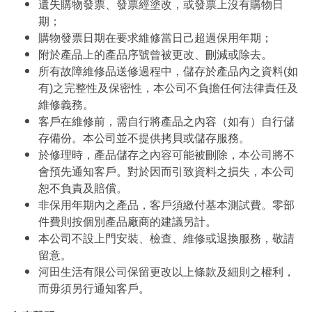
遺失購物發票、發票經塗改，或發票上沒有購物日
期；
購物發票日期在要求維修當日己超過保用年期；
附於產品上的產品序號曾被更改、刪減或除去。
所有故障維修品送修過程中，儲存於產品內之資料(如
有)之完整性及保密性，本公司不負擔任何法律責任及
維修義務。
客戶在維修前，需自行將產品之內容（如有）自行儲
存備份。本公司並不提供拷貝或儲存服務。
於修理時，產品儲存之內容可能被刪除，本公司將不
會預先通知客戶。對於因而引致資料之損失，本公司
恕不負責及賠償。
非保用年期內之產品，客戶須繳付基本測試費。零部
件費則按個別產品廠商的建議另計。
本公司不設上門安裝、檢查、維修或退換服務，敬請
留意。
河田生活有限公司保留更改以上條款及細則之權利，
而毋須另行通知客戶。