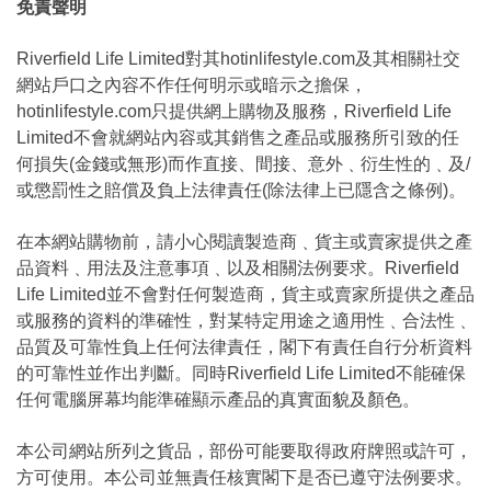
免責聲明
Riverfield Life Limited對其hotinlifestyle.com及其相關社交
網站戶口之內容不作任何明示或暗示之擔保，
hotinlifestyle.com只提供網上購物及服務，Riverfield Life
Limited不會就網站內容或其銷售之產品或服務所引致的任
何損失(金錢或無形)而作直接、間接、意外﹑衍生性的﹑及/
或懲罰性之賠償及負上法律責任(除法律上已隱含之條例)。
在本網站購物前，請小心閱讀製造商﹑貨主或賣家提供之產
品資料﹑用法及注意事項﹑以及相關法例要求。Riverfield
Life Limited並不會對任何製造商，貨主或賣家所提供之產品
或服務的資料的準確性，對某特定用途之適用性﹑合法性﹑
品質及可靠性負上任何法律責任，閣下有責任自行分析資料
的可靠性並作出判斷。同時Riverfield Life Limited不能確保
任何電腦屏幕均能準確顯示產品的真實面貌及顏色。
本公司網站所列之貨品，部份可能要取得政府牌照或許可，
方可使用。本公司並無責任核實閣下是否已遵守法例要求。