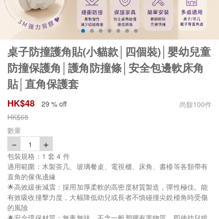
桌子防撞護角貼(小貓款│四個裝)│嬰幼兒童
防撞保護角│護角防撞條│安全包邊軟床角
貼│直角保護套
HK$
48
29 % off
尚餘
100
件
HK$
68
數量
－
＋
1
包裝規格：1 套 4 件
適用範圍：木製茶几、玻璃餐桌、電視櫃、床角、書檯等各類帶有
直角的傢俬邊緣
🌟高效緩衝減震：採用加厚柔軟的高密度材質製造，彈性極佳。能
有效吸收撞擊力度，大幅降低幼兒或長者不慎碰撞尖銳檯角時受傷
的風險
🌟安全環保材質：無毒無味，不含一般塑膠有害物質，即使幼兒啃