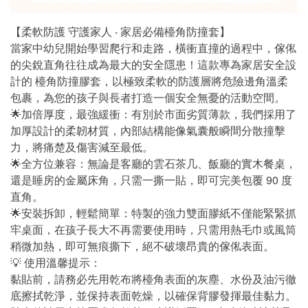
【柔軟防護 守護家人 ‧ 家居必備檯角防撞套】
當家中幼兒開始學習爬行和走路，橫衝直撞的過程中，傢俬
的尖銳直角往往成為最大的安全隱患！這款專為家居安全設
計的 檯角防撞膠套，以極致柔軟的防護層將危險邊角溫柔
包裹，為您的孩子與長者打造一個安全無憂的活動空間。
🌟加倍厚度，最強緩衝：有別於市面劣質薄款，我們採用了
加厚設計的柔韌材質，內部結構能像氣囊般瞬間分散撞擊
力，將痛楚及傷害減至最低。
🌟全方位兼容：無論是客廳的雲石茶几、飯廳的實木餐桌，
還是睡房的金屬床角，只需一撕一貼，即可完美包覆 90 度
直角。
🌟安裝拆卸，輕鬆簡單：特製的強力雙面膠紙不僅能緊緊抓
牢桌面，在孩子長大不再需要使用時，只需用熱毛巾或風筒
稍微加熱，即可無痕撕下，絕不破壞昂貴的傢俬表面。
💡 使用溫馨提示：
黏貼前，請務必先用乾布將檯角表面的灰塵、水份及油污徹
底擦拭乾淨，並保持表面乾燥，以確保背膠發揮最佳黏力。