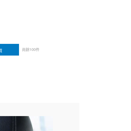
尚餘
100
件
買