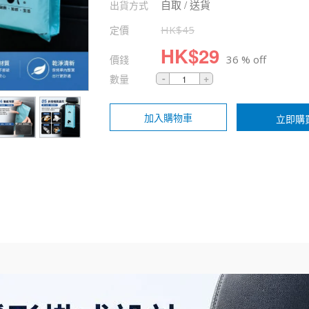
自取 / 送貨
出貨方式
定價
HK$
45
HK$
29
價錢
36 % off
數量
加入購物車
立即購