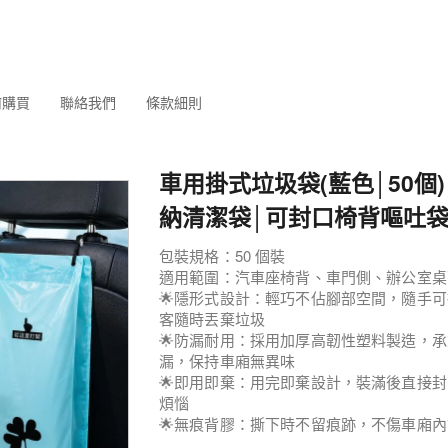
何購買
聯絡我們
條款細則
車用掛式垃圾袋(藍色│50個)
納清潔袋│可封口椅背嘔吐
包裝規格：50 個裝
適用範圍：汽車座椅背、車門側、辦公室桌
🌟隱形式設計：輕巧不佔腳部空間，隨手
客隨時丟棄垃圾
🌟防漏耐用：採用加厚高韌性塑料製造，
漏，保持車廂無異味
🌟即用即棄：用完即棄設計，裝滿後直接
煩惱
🌟無痕背膠：撕下時不留痕跡，不傷車廂