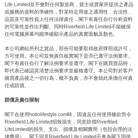
Life Limited並不會對任何製造商，貨主或賣家所提供之產品
或服務的資料的準確性，對某特定用途之適用性﹑合法性﹑
品質及可靠性負上任何法律責任，閣下有責任自行分析資料
的可靠性並作出判斷。同時Riverfield Life Limited不能確保
任何電腦屏幕均能準確顯示產品的真實面貌及顏色。
本公司網站所列之貨品，部份可能要取得政府牌照或許可，
方可使用。本公司並無責任核實閣下是否已遵守法例要求。
閣下有責任自行了解法例要求並遵守。閣下在購買貨品時，
即代表已確認其清楚法例要求並嚴格遵守。本公司對於客戶
購買產品後之一切行為，概不負責，亦不會就此承擔任何責
任或賠償。
賠償及責任限制
閣下在使用hotinlifestyle.com時，因違反任何使用條款而令
Riverfield Life Limited招致損失，同意賠償Riverfiled
LifeLimited的損失、支出、損壞及相關費用（包括合理的法
律費用）。閣下同意Riverfield Life Limited不會為閣下因使