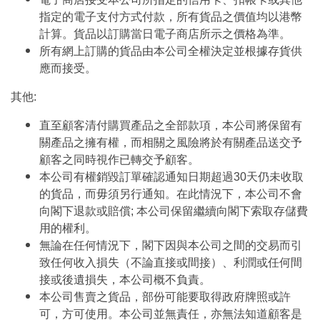
指定的電子支付方式付款，所有貨品之價值均以港幣
計算。貨品以訂購當日電子商店所示之價格為準。
所有網上訂購的貨品由本公司全權決定並根據存貨供
應而接受。
其他:
直至顧客清付購買產品之全部款項，本公司將保留有
關產品之擁有權，而相關之風險將於有關產品送交予
顧客之同時視作已轉交予顧客。
本公司有權銷毀訂單確認通知日期超過30天仍未收取
的貨品，而毋須另行通知。在此情況下，本公司不會
向閣下退款或賠償; 本公司保留繼續向閣下索取存儲費
用的權利。
無論在任何情況下，閣下因與本公司之間的交易而引
致任何收入損失（不論直接或間接）、利潤或任何間
接或後遺損失，本公司概不負責。
本公司售賣之貨品，部份可能要取得政府牌照或許
可，方可使用。本公司並無責任，亦無法知道顧客是