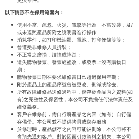
更換零件。
以下情形不在保用範圍內：
使用不當、疏忽、火災、電擊等行為，不當改裝，及/
或未遵照產品所附之說明書進行操作；
消耗零件，如打印機油墨、電池﹑打印便條等等；
曾遭受非維修人員拆裝；
不正常之磨損﹑踫撞或摔跌；
遺失購物發票、發票經塗改，或發票上沒有購物日
期；
購物發票日期在要求維修當日己超過保用年期；
附於產品上的產品序號曾被更改、刪減或除去。
所有故障維修品送修過程中，儲存於產品內之資料(如
有)之完整性及保密性，本公司不負擔任何法律責任及
維修義務。
客戶在維修前，需自行將產品之內容（如有）自行儲
存備份。本公司並不提供拷貝或儲存服務。
於修理時，產品儲存之內容可能被刪除，本公司將不
會預先通知客戶。對於因而引致資料之損失，本公司