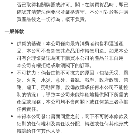
否已取得相關牌照或許可。閣下在購買貨品時，即已
確認其清楚法例要求並嚴格遵守。本公司對於客戶購
買產品後之一切行為，概不負責。
一般條款
供貨的基礎：本公司僅向最終消費者銷售和運送產
品。本公司不會銷售其產品用作轉售用途。如果本公
司有合理懷疑認為閣下購買本公司的產品並非自用，
本公司有權拒絕或取消閣下的訂單。
不可抗力：倘若由於不可抗力的原因（包括天災、風
災、火災、水災、意外、暴亂、戰爭、政府政策、禁
運、罷工、勞動困難、設備故障或任何本公司不能控
制的情況），導致本公司未能準確地提供閣下所需的
產品或服務，本公司均不會向閣下或任何第三者承擔
任何責任。
未得本公司發出書面同意之前，閣下不可將本條款及
細則的任何權利及責任以分配、轉送或任何其他形式
轉讓給任何其他人等。