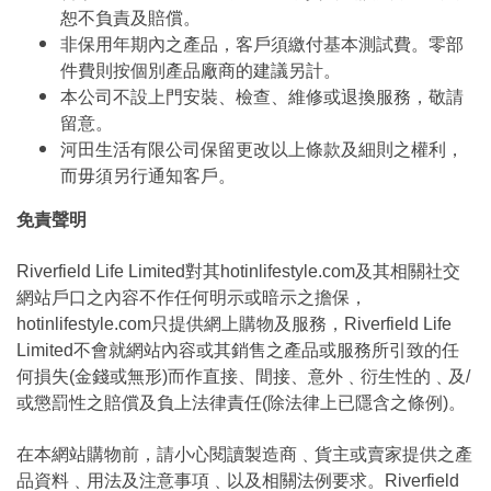
恕不負責及賠償。
非保用年期內之產品，客戶須繳付基本測試費。零部
件費則按個別產品廠商的建議另計。
本公司不設上門安裝、檢查、維修或退換服務，敬請
留意。
河田生活有限公司保留更改以上條款及細則之權利，
而毋須另行通知客戶。
免責聲明
Riverfield Life Limited對其hotinlifestyle.com及其相關社交
網站戶口之內容不作任何明示或暗示之擔保，
hotinlifestyle.com只提供網上購物及服務，Riverfield Life
Limited不會就網站內容或其銷售之產品或服務所引致的任
何損失(金錢或無形)而作直接、間接、意外﹑衍生性的﹑及/
或懲罰性之賠償及負上法律責任(除法律上已隱含之條例)。
在本網站購物前，請小心閱讀製造商﹑貨主或賣家提供之產
品資料﹑用法及注意事項﹑以及相關法例要求。Riverfield