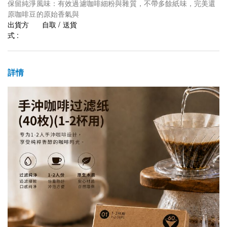
保留純淨風味：有效過濾咖啡細粉與雜質，不帶多餘紙味，完美還
原咖啡豆的原始香氣與
出貨方
自取 / 送貨
式 :
詳情