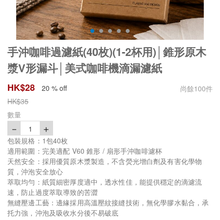
手沖咖啡過濾紙(40枚)(1-2杯用)│錐形原木
漿V形漏斗│美式咖啡機滴漏濾紙
HK$
28
20 % off
尚餘
100
件
HK$
35
數量
－
＋
1
包裝規格：1包40枚
適用範圍：完美適配 V60 錐形 / 扇形手沖咖啡濾杯
天然安全：採用優質原木漿製造，不含熒光增白劑及有害化學物
質，沖泡安全放心
萃取均勻：紙質細密厚度適中，透水性佳，能提供穩定的滴濾流
速，防止過度萃取導致的苦澀
無縫壓邊工藝：邊緣採用高溫壓紋接縫技術，無化學膠水黏合，承
托力強，沖泡及吸收水分後不易破底