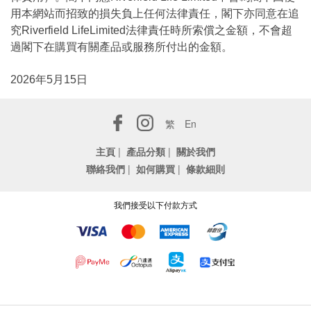
用本網站而招致的損失負上任何法律責任，閣下亦同意在追
究Riverfield LifeLimited法律責任時所索償之金額，不會超
過閣下在購買有關產品或服務所付出的金額。
2026年5月15日
繁
En
主頁
|
產品分類
|
關於我們
聯絡我們
|
如何購買
|
條款細則
我們接受以下付款方式