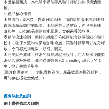
木漿精製而成，為您帶來猶如專業咖啡師般的純淨滴濾體
驗。
✨ 產品核心優勢：
🌟無漂白 / 原木漿，告別難聞紙味：我們深知微小的紙味都
會破壞精品咖啡的風味。產品嚴選天然材質，純淨無異味，
讓您每一口都能品嚐到咖啡豆最真實的果香與醇厚。
🌟精準流速控制：獨特的纖維分佈結構能有效攔截細小咖啡
粉末，確保水流均勻穿透咖啡粉層。讓咖啡精華得以充分釋
放，令口感更加乾淨、順滑、明亮。
🌟完美貼合濾杯：精密的剪裁與壓邊設計，注入熱水後能緊
密貼合濾杯杯壁，減少通道效應 (Channeling Effect) 的產
生，提升整體萃取率。
(圖片僅供參考，一切以實物為準。產品數量為機器點算，
可能存在極微量偏差。)
優惠條款及細則
網上購物條款及細則