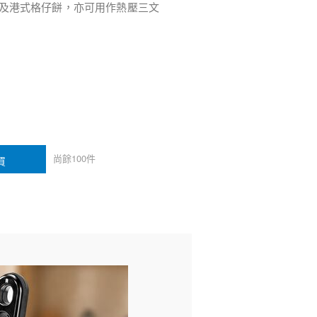
e) 及港式格仔餅，亦可用作熱壓三文
尚餘
100
件
買