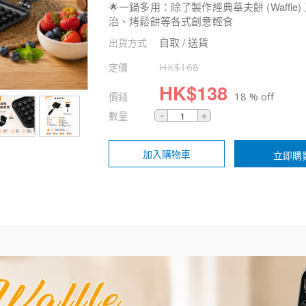
🌟一鍋多用：除了製作經典華夫餅 (Waffl
治、烤鬆餅等各式創意輕食
自取 / 送貨
出貨方式
定價
HK$
168
HK$
138
價錢
18 % off
數量
加入購物車
立即購