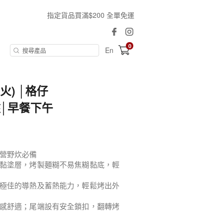
指定貨品買滿$200 全單免運
0
En
火) │格仔
│早餐下午
營野炊必備
防黏塗層，烤製麵糊不易焦糊黏底，輕
備極佳的導熱及蓄熱能力，輕鬆烤出外
握感舒適；尾端設有安全鎖扣，翻轉烤