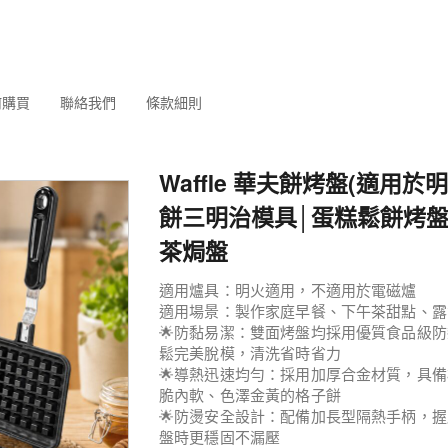
何購買
聯絡我們
條款細則
Waffle 華夫餅烤盤(適用於明
餅三明治模具│蛋糕鬆餅烤盤
茶焗盤
適用爐具：明火適用，不適用於電磁爐
適用場景：製作家庭早餐、下午茶甜點、露
🌟防黏易潔：雙面烤盤均採用優質食品級
鬆完美脫模，清洗省時省力
🌟導熱迅速均勻：採用加厚合金材質，具
脆內軟、色澤金黃的格子餅
🌟防燙安全設計：配備加長型隔熱手柄，
盤時更穩固不漏壓