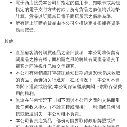
電子商店接受本公司所指定的信用卡、扣帳卡或其他
指定的電子支付方式付款，所有貨品之價值均以港幣
計算。貨品以訂購當日電子商店所示之價格為準。
所有網上訂購的貨品由本公司全權決定並根據存貨供
應而接受。
其他:
直至顧客清付購買產品之全部款項，本公司將保留有
關產品之擁有權，而相關之風險將於有關產品送交予
顧客之同時視作已轉交予顧客。
本公司有權銷毀訂單確認通知日期超過30天仍未收取
的貨品，而毋須另行通知。在此情況下，本公司不會
向閣下退款或賠償; 本公司保留繼續向閣下索取存儲費
用的權利。
無論在任何情況下，閣下因與本公司之間的交易而引
致任何收入損失（不論直接或間接）、利潤或任何間
接或後遺損失，本公司概不負責。
本公司售賣之貨品，部份可能要取得政府牌照或許