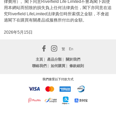
律費用）。閣下同意Riverfield Life Limited不會為閣下因使
用本網站而招致的損失負上任何法律責任，閣下亦同意在追
究Riverfield LifeLimited法律責任時所索償之金額，不會超
過閣下在購買有關產品或服務所付出的金額。
2026年5月15日
繁
En
主頁
|
產品分類
|
關於我們
聯絡我們
|
如何購買
|
條款細則
我們接受以下付款方式