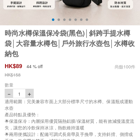
時尚水樽保溫保冷袋(黑色)│斜跨手提水樽
袋│大容量水樽包│戶外旅行水壺包│水樽收
納包
HK$
89
44 % off
尚餘
100
件
HK$
158
數量
－
＋
1
適用範圍：完美兼容市面上大部分標準尺寸的水樽、保溫瓶或運動
水壺
產品特點及優勢：
🌟保溫保冷：內層採用優質隔熱鋁膜/保溫材質，能有效減慢溫度流
失，讓您的冷飲保持冰涼，熱飲維持溫暖
🌟兩用便攜設計：配備可調式長肩帶及手挽帶，支持斜揹、側揹或