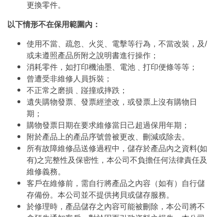
更換零件。
以下情形不在保用範圍內：
使用不當、疏忽、火災、電擊等行為，不當改裝，及/
或未遵照產品所附之說明書進行操作；
消耗零件，如打印機油墨、電池﹑打印便條等等；
曾遭受非維修人員拆裝；
不正常之磨損﹑踫撞或摔跌；
遺失購物發票、發票經塗改，或發票上沒有購物日
期；
購物發票日期在要求維修當日己超過保用年期；
附於產品上的產品序號曾被更改、刪減或除去。
所有故障維修品送修過程中，儲存於產品內之資料(如
有)之完整性及保密性，本公司不負擔任何法律責任及
維修義務。
客戶在維修前，需自行將產品之內容（如有）自行儲
存備份。本公司並不提供拷貝或儲存服務。
於修理時，產品儲存之內容可能被刪除，本公司將不