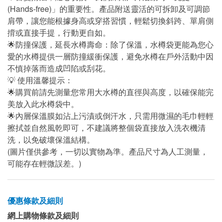
(Hands-free)」的重要性。產品附送靈活的可拆卸及可調節
肩帶，讓您能根據身高或穿搭習慣，輕鬆切換斜跨、單肩側
揹或直接手提，行動更自如。
🌟防撞保護，延長水樽壽命：除了保溫，水樽袋更能為您心
愛的水樽提供一層防撞緩衝保護，避免水樽在戶外活動中因
不慎掉落而造成凹陷或刮花。
💡 使用溫馨提示：
🌟購買前請先測量您常用大水樽的直徑與高度，以確保能完
美放入此水樽袋中。
🌟內層保溫膜如沾上污漬或倒汗水，只需用微濕的毛巾輕輕
擦拭並自然風乾即可，不建議將整個袋直接放入洗衣機清
洗，以免破壞保溫結構。
(圖片僅供參考，一切以實物為準。產品尺寸為人工測量，
可能存在輕微誤差。)
優惠條款及細則
網上購物條款及細則