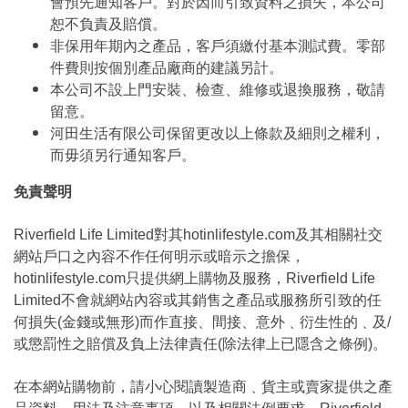
會預先通知客戶。對於因而引致資料之損失，本公司
恕不負責及賠償。
非保用年期內之產品，客戶須繳付基本測試費。零部
件費則按個別產品廠商的建議另計。
本公司不設上門安裝、檢查、維修或退換服務，敬請
留意。
河田生活有限公司保留更改以上條款及細則之權利，
而毋須另行通知客戶。
免責聲明
Riverfield Life Limited對其hotinlifestyle.com及其相關社交
網站戶口之內容不作任何明示或暗示之擔保，
hotinlifestyle.com只提供網上購物及服務，Riverfield Life
Limited不會就網站內容或其銷售之產品或服務所引致的任
何損失(金錢或無形)而作直接、間接、意外﹑衍生性的﹑及/
或懲罰性之賠償及負上法律責任(除法律上已隱含之條例)。
在本網站購物前，請小心閱讀製造商﹑貨主或賣家提供之產