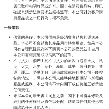
可，方可使用。本公司並無責任，亦無法知道顧客是
否已取得相關牌照或許可。閣下在購買貨品時，即已
確認其清楚法例要求並嚴格遵守。本公司對於客戶購
買產品後之一切行為，概不負責。
一般條款
供貨的基礎：本公司僅向最終消費者銷售和運送產
品。本公司不會銷售其產品用作轉售用途。如果本公
司有合理懷疑認為閣下購買本公司的產品並非自用，
本公司有權拒絕或取消閣下的訂單。
不可抗力：倘若由於不可抗力的原因（包括天災、風
災、火災、水災、意外、暴亂、戰爭、政府政策、禁
運、罷工、勞動困難、設備故障或任何本公司不能控
制的情況），導致本公司未能準確地提供閣下所需的
產品或服務，本公司均不會向閣下或任何第三者承擔
任何責任。
未得本公司發出書面同意之前，閣下不可將本條款及
細則的任何權利及責任以分配、轉送或任何其他形式
轉讓給任何其他人等。