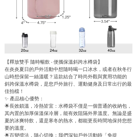
【釋放雙手 隨時暢飲 ‧ 便攜保溫斜跨水樽袋】
在炎炎夏日的戶外活動中想隨時喝一口冰水，或者在秋冬行
山時想保留一絲溫暖？這款結合了時尚外觀與實用功能的
斜跨保溫水樽袋，是您戶外旅行、運動健身及日常出行的最
佳拍檔！
✨ 產品核心優勢：
🌟長效鎖溫，冷熱皆宜：水樽袋不僅是一個普通的收納包，
其內置的加厚保溫保冷層，能有效阻隔外界溫度。無論是盛
夏的冰爽特飲，還是寒冬的熱水，都能更長時間地保持您想
要的溫度。
🌟百變揹法，隨心切換：我們深知戶外活動時「免提