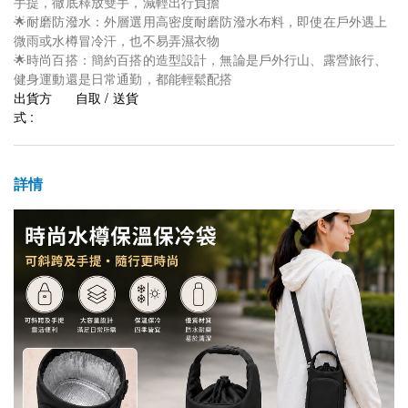
手提，徹底釋放雙手，減輕出行負擔
🌟耐磨防潑水：外層選用高密度耐磨防潑水布料，即使在戶外遇上
微雨或水樽冒冷汗，也不易弄濕衣物
🌟時尚百搭：簡約百搭的造型設計，無論是戶外行山、露營旅行、
健身運動還是日常通勤，都能輕鬆配搭
出貨方
自取 / 送貨
式 :
詳情