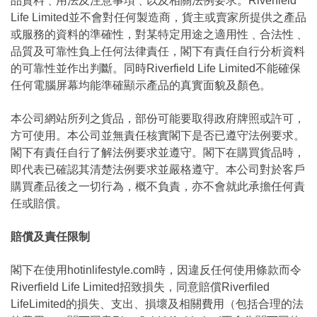
品資料﹑用法及注意事項﹑以及相關法例要求。Riverfield
Life Limited並不會對任何製造商，貨主或賣家所提供之產品
或服務的資料的準確性，對某特定用途之適用性﹑合法性﹑
品質及可靠性負上任何法律責任，閣下有責任自行分析資料
的可靠性並作出判斷。同時Riverfield Life Limited不能確保
任何電腦屏幕均能準確顯示產品的真實面貌及顏色。
本公司網站所列之貨品，部份可能要取得政府牌照或許可，
方可使用。本公司並無責任核實閣下是否已遵守法例要求。
閣下有責任自行了解法例要求並遵守。閣下在購買貨品時，
即代表已確認其清楚法例要求並嚴格遵守。本公司對於客戶
購買產品後之一切行為，概不負責，亦不會就此承擔任何責
任或賠償。
賠償及責任限制
閣下在使用hotinlifestyle.com時，因違反任何使用條款而令
Riverfield Life Limited招致損失，同意賠償Riverfiled
LifeLimited的損失、支出、損壞及相關費用（包括合理的法