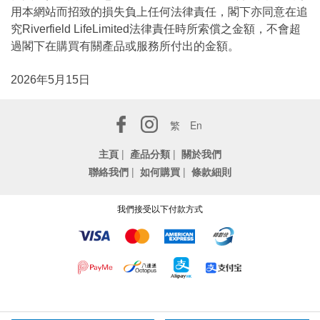
用本網站而招致的損失負上任何法律責任，閣下亦同意在追
究Riverfield LifeLimited法律責任時所索償之金額，不會超
過閣下在購買有關產品或服務所付出的金額。
2026年5月15日
繁
En
主頁
|
產品分類
|
關於我們
聯絡我們
|
如何購買
|
條款細則
我們接受以下付款方式