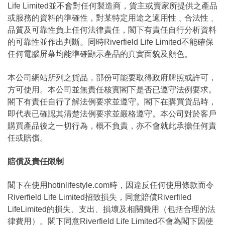
Life Limited並不會對任何製造商，貨主或賣家所提供之產品
或服務的資料的準確性，對某特定用途之適用性﹑合法性﹑
品質及可靠性負上任何法律責任，閣下有責任自行分析資料
的可靠性並作出判斷。同時Riverfield Life Limited不能確保
任何電腦屏幕均能準確顯示產品的真實面貌及顏色。
本公司網站所列之貨品，部份可能要取得政府牌照或許可，
方可使用。本公司並無責任核實閣下是否已遵守法例要求。
閣下有責任自行了解法例要求並遵守。閣下在購買貨品時，
即代表已確認其清楚法例要求並嚴格遵守。本公司對於客戶
購買產品後之一切行為，概不負責，亦不會就此承擔任何責
任或賠償。
賠償及責任限制
閣下在使用hotinlifestyle.com時，因違反任何使用條款而令
Riverfield Life Limited招致損失，同意賠償Riverfiled
LifeLimited的損失、支出、損壞及相關費用（包括合理的法
律費用）。閣下同意Riverfield Life Limited不會為閣下因使