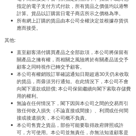
指定的電子支付方式付款，所有貨品之價值均以港幣
計算。貨品以訂購當日電子商店所示之價格為準。
所有網上訂購的貨品由本公司全權決定並根據存貨供
應而接受。
其他:
直至顧客清付購買產品之全部款項，本公司將保留有
關產品之擁有權，而相關之風險將於有關產品送交予
顧客之同時視作已轉交予顧客。
本公司有權銷毀訂單確認通知日期超過30天仍未收取
的貨品，而毋須另行通知。在此情況下，本公司不會
向閣下退款或賠償; 本公司保留繼續向閣下索取存儲費
用的權利。
無論在任何情況下，閣下因與本公司之間的交易而引
致任何收入損失（不論直接或間接）、利潤或任何間
接或後遺損失，本公司概不負責。
本公司售賣之貨品，部份可能要取得政府牌照或許
可，方可使用。本公司並無責任，亦無法知道顧客是