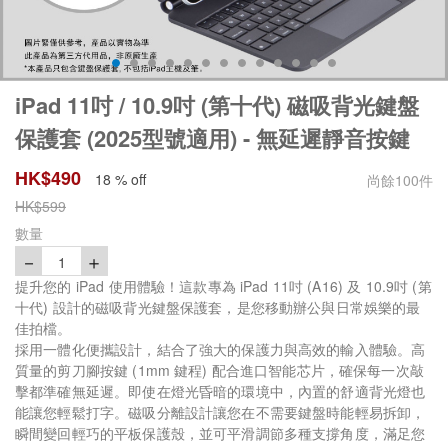
iPad 11吋 / 10.9吋 (第十代) 磁吸背光鍵盤
保護套 (2025型號適用) - 無延遲靜音按鍵
HK$
490
18 % off
尚餘
100
件
HK$
599
數量
－
＋
1
提升您的 iPad 使用體驗！這款專為 iPad 11吋 (A16) 及 10.9吋 (第
十代) 設計的磁吸背光鍵盤保護套，是您移動辦公與日常娛樂的最
佳拍檔。
採用一體化便攜設計，結合了強大的保護力與高效的輸入體驗。高
質量的剪刀腳按鍵 (1mm 鍵程) 配合進口智能芯片，確保每一次敲
擊都準確無延遲。即使在燈光昏暗的環境中，內置的舒適背光燈也
能讓您輕鬆打字。磁吸分離設計讓您在不需要鍵盤時能輕易拆卸，
瞬間變回輕巧的平板保護殼，並可平滑調節多種支撐角度，滿足您