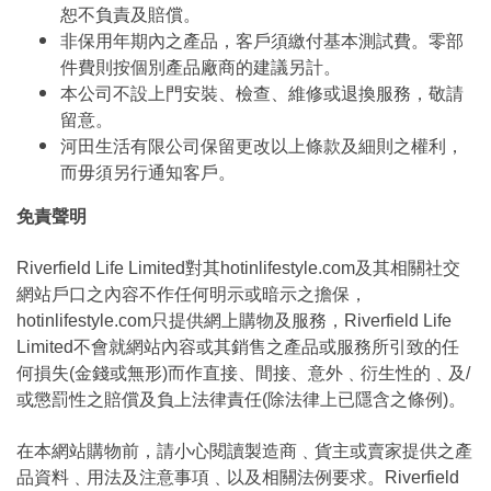
恕不負責及賠償。
非保用年期內之產品，客戶須繳付基本測試費。零部
件費則按個別產品廠商的建議另計。
本公司不設上門安裝、檢查、維修或退換服務，敬請
留意。
河田生活有限公司保留更改以上條款及細則之權利，
而毋須另行通知客戶。
免責聲明
Riverfield Life Limited對其hotinlifestyle.com及其相關社交
網站戶口之內容不作任何明示或暗示之擔保，
hotinlifestyle.com只提供網上購物及服務，Riverfield Life
Limited不會就網站內容或其銷售之產品或服務所引致的任
何損失(金錢或無形)而作直接、間接、意外﹑衍生性的﹑及/
或懲罰性之賠償及負上法律責任(除法律上已隱含之條例)。
在本網站購物前，請小心閱讀製造商﹑貨主或賣家提供之產
品資料﹑用法及注意事項﹑以及相關法例要求。Riverfield