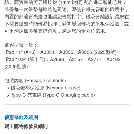
驗。高質量的剪刀腳按鍵 (1mm 鍵程) 配合進口智能芯片，
確保每一次敲擊都準確無延遲。即使在燈光昏暗的環境中，
內置的舒適背光燈也能讓您輕鬆打字。磁吸分離設計讓您在
不需要鍵盤時能輕易拆卸，瞬間變回輕巧的平板保護殼，並
可平滑調節多種支撐角度，滿足您的全方位需求。
兼容型號一覽：
iPad 11" (A16)：A3354、A3355、A3356 (2025型號)
iPad 10.9" (第十代)：A2696、A2757、A2777、A3162
(2025型號)
包裝內容 (Package contents)：
1x 磁吸鍵盤保護套 (Keyboard case)
1x Type-C 充電線 (Type-C Charging cable)
優惠條款及細則
網上購物條款及細則