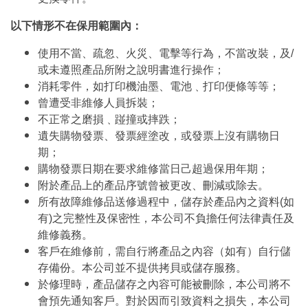
以下情形不在保用範圍內：
使用不當、疏忽、火災、電擊等行為，不當改裝，及/
或未遵照產品所附之說明書進行操作；
消耗零件，如打印機油墨、電池﹑打印便條等等；
曾遭受非維修人員拆裝；
不正常之磨損﹑踫撞或摔跌；
遺失購物發票、發票經塗改，或發票上沒有購物日
期；
購物發票日期在要求維修當日己超過保用年期；
附於產品上的產品序號曾被更改、刪減或除去。
所有故障維修品送修過程中，儲存於產品內之資料(如
有)之完整性及保密性，本公司不負擔任何法律責任及
維修義務。
客戶在維修前，需自行將產品之內容（如有）自行儲
存備份。本公司並不提供拷貝或儲存服務。
於修理時，產品儲存之內容可能被刪除，本公司將不
會預先通知客戶。對於因而引致資料之損失，本公司