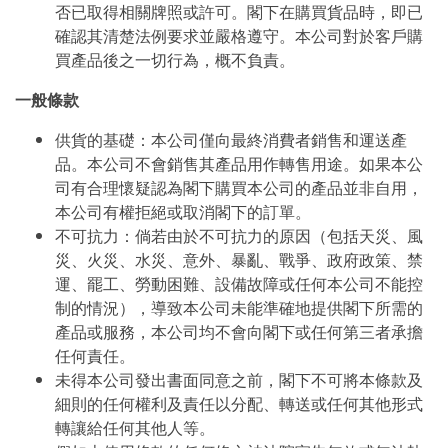
否已取得相關牌照或許可。閣下在購買貨品時，即已
確認其清楚法例要求並嚴格遵守。本公司對於客戶購
買產品後之一切行為，概不負責。
一般條款
供貨的基礎：本公司僅向最終消費者銷售和運送產
品。本公司不會銷售其產品用作轉售用途。如果本公
司有合理懷疑認為閣下購買本公司的產品並非自用，
本公司有權拒絕或取消閣下的訂單。
不可抗力：倘若由於不可抗力的原因（包括天災、風
災、火災、水災、意外、暴亂、戰爭、政府政策、禁
運、罷工、勞動困難、設備故障或任何本公司不能控
制的情況），導致本公司未能準確地提供閣下所需的
產品或服務，本公司均不會向閣下或任何第三者承擔
任何責任。
未得本公司發出書面同意之前，閣下不可將本條款及
細則的任何權利及責任以分配、轉送或任何其他形式
轉讓給任何其他人等。