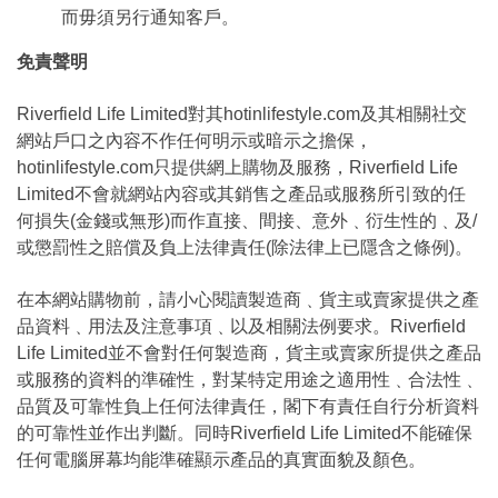
而毋須另行通知客戶。
免責聲明
Riverfield Life Limited對其hotinlifestyle.com及其相關社交
網站戶口之內容不作任何明示或暗示之擔保，
hotinlifestyle.com只提供網上購物及服務，Riverfield Life
Limited不會就網站內容或其銷售之產品或服務所引致的任
何損失(金錢或無形)而作直接、間接、意外﹑衍生性的﹑及/
或懲罰性之賠償及負上法律責任(除法律上已隱含之條例)。
在本網站購物前，請小心閱讀製造商﹑貨主或賣家提供之產
品資料﹑用法及注意事項﹑以及相關法例要求。Riverfield
Life Limited並不會對任何製造商，貨主或賣家所提供之產品
或服務的資料的準確性，對某特定用途之適用性﹑合法性﹑
品質及可靠性負上任何法律責任，閣下有責任自行分析資料
的可靠性並作出判斷。同時Riverfield Life Limited不能確保
任何電腦屏幕均能準確顯示產品的真實面貌及顏色。