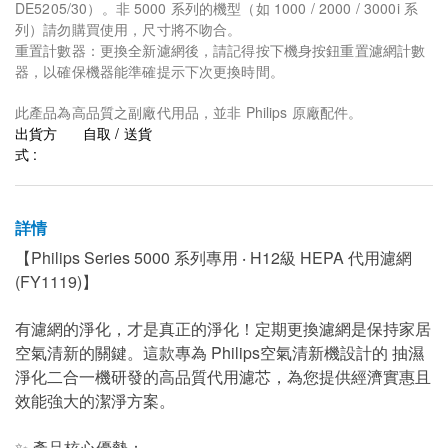
DE5205/30）。非 5000 系列的機型（如 1000 / 2000 / 3000i 系
列）請勿購買使用，尺寸將不吻合。
重置計數器：更換全新濾網後，請記得按下機身按鈕重置濾網計數
器，以確保機器能準確提示下次更換時間。
此產品為高品質之副廠代用品，並非 Philips 原廠配件。
出貨方
自取 / 送貨
式 :
詳情
【Philips Series 5000 系列專用 ‧ H12級 HEPA 代用濾網
(FY1119)】
有濾網的淨化，才是真正的淨化！定期更換濾網是保持家居
空氣清新的關鍵。這款專為 Philips空氣清新機設計的 抽濕
淨化二合一機研發的高品質代用濾芯，為您提供經濟實惠且
效能強大的潔淨方案。
✨ 產品核心優勢：