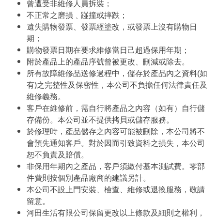
曾遭受非維修人員拆裝；
不正常之磨損﹑踫撞或摔跌；
遺失購物發票、發票經塗改，或發票上沒有購物日
期；
購物發票日期在要求維修當日己超過保用年期；
附於產品上的產品序號曾被更改、刪減或除去。
所有故障維修品送修過程中，儲存於產品內之資料(如
有)之完整性及保密性，本公司不負擔任何法律責任及
維修義務。
客戶在維修前，需自行將產品之內容（如有）自行儲
存備份。本公司並不提供拷貝或儲存服務。
於修理時，產品儲存之內容可能被刪除，本公司將不
會預先通知客戶。對於因而引致資料之損失，本公司
恕不負責及賠償。
非保用年期內之產品，客戶須繳付基本測試費。零部
件費則按個別產品廠商的建議另計。
本公司不設上門安裝、檢查、維修或退換服務，敬請
留意。
河田生活有限公司保留更改以上條款及細則之權利，