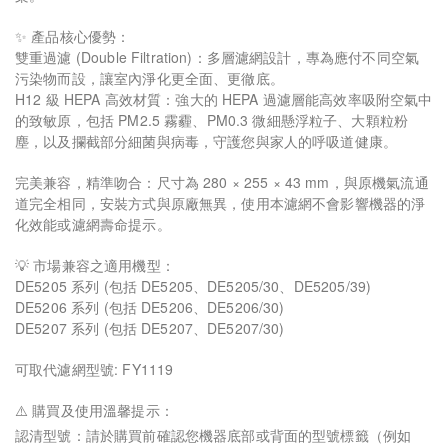
✨ 產品核心優勢：
雙重過濾 (Double Filtration)：多層濾網設計，專為應付不同空氣
污染物而設，讓室內淨化更全面、更徹底。
H12 級 HEPA 高效材質：強大的 HEPA 過濾層能高效率吸附空氣中
的致敏原，包括 PM2.5 霧霾、PM0.3 微細懸浮粒子、大顆粒粉
塵，以及攔截部分細菌與病毒，守護您與家人的呼吸道健康。
完美兼容，精準吻合：尺寸為 280 × 255 × 43 mm，與原機氣流通
道完全相同，安裝方式與原廠無異，使用本濾網不會影響機器的淨
化效能或濾網壽命提示。
💡 市場兼容之適用機型：
DE5205 系列 (包括 DE5205、DE5205/30、DE5205/39)
DE5206 系列 (包括 DE5206、DE5206/30)
DE5207 系列 (包括 DE5207、DE5207/30)
可取代濾網型號: FY1119
⚠️ 購買及使用溫馨提示：
認清型號：請於購買前確認您機器底部或背面的型號標籤（例如