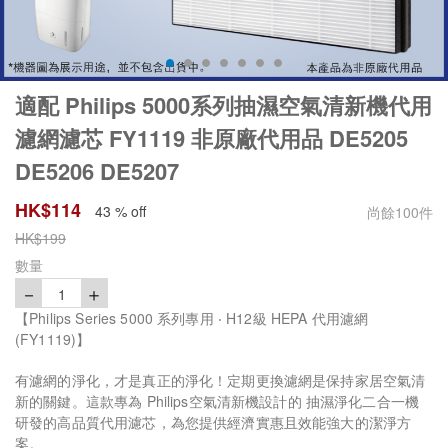
適配 Philips 5000系列抽濕空氣清新機代用
濾網濾芯 FY1119 非原廠代用品 DE5205
DE5206 DE5207
HK$
114
43 % off
尚餘
100
件
HK$
199
數量
－
＋
1
【Philips Series 5000 系列專用 ‧ H12級 HEPA 代用濾網
(FY1119)】
有濾網的淨化，才是真正的淨化！定期更換濾網是保持家居空氣清
新的關鍵。這款專為 Philips空氣清新機設計的 抽濕淨化二合一機
研發的高品質代用濾芯，為您提供經濟實惠且效能強大的潔淨方
案。