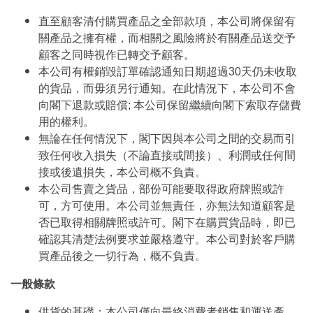
直至顧客清付購買產品之全部款項，本公司將保留有
關產品之擁有權，而相關之風險將於有關產品送交予
顧客之同時視作已轉交予顧客。
本公司有權銷毀訂單確認通知日期超過30天仍未收取
的貨品，而毋須另行通知。在此情況下，本公司不會
向閣下退款或賠償; 本公司保留繼續向閣下索取存儲費
用的權利。
無論在任何情況下，閣下因與本公司之間的交易而引
致任何收入損失（不論直接或間接）、利潤或任何間
接或後遺損失，本公司概不負責。
本公司售賣之貨品，部份可能要取得政府牌照或許
可，方可使用。本公司並無責任，亦無法知道顧客是
否已取得相關牌照或許可。閣下在購買貨品時，即已
確認其清楚法例要求並嚴格遵守。本公司對於客戶購
買產品後之一切行為，概不負責。
一般條款
供貨的基礎：本公司僅向最終消費者銷售和運送產