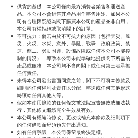
供貨的基礎：本公司僅向最終消費者銷售和運送產
品。本公司不會銷售其產品用作轉售用途。如果本公
司有合理懷疑認為閣下購買本公司的產品並非自用，
本公司有權拒絕或取消閣下的訂單。
不可抗力：倘若由於不可抗力的原因（包括天災、風
災、火災、水災、意外、暴亂、戰爭、政府政策、禁
運、罷工、勞動困難、設備故障或任何本公司不能控
制的情況），導致本公司未能準確地提供閣下所需的
產品或服務，本公司均不會向閣下或任何第三者承擔
任何責任。
未得本公司發出書面同意之前，閣下不可將本條款及
細則的任何權利及責任以分配、轉送或任何其他形式
轉讓給任何其他人等。
假如本使用條款的任何條文被法院宣告無效或無法執
行，其他條文繼續完全生效及有效。
本公司有權隨時修改、更改或補充本條款及細則項下
的任何條款而毋須預先作出通知。
如有任何爭議，本公司保留最終決定權。