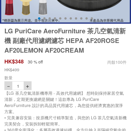
LG PuriCare AeroFurniture 茶几空氣清新
機 副廠代用濾網濾芯 HEPA AF20ROSE
AF20LEMON AF20CREAM
HK$
348
30 % off
尚餘
100
件
HK$
499
數量
－
＋
1
【LG 茶几空氣清新機專用 - 高效代用濾網】 想時刻保持家居空氣
清新，定期更換濾網是關鍵！這款專為 LG PuriCare
AeroFurniture 設計的高品質代用濾芯，為您提供經濟實惠的潔淨
方案。
• 完美兼容安裝：按原機尺寸精準製造，與您的 LG 茶几空氣清新機
完美契合，安裝拆卸輕鬆簡單。
• 360度全面淨化：多層高效過濾結構，全方位抽入並隔絕空氣中的