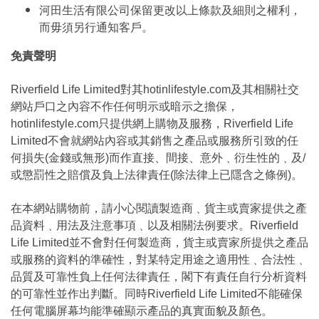
河田生活有限公司保留更改以上條款及細則之權利，
而毋須另行通知客戶。
免責聲明
Riverfield Life Limited對其hotinlifestyle.com及其相關社交
網站戶口之內容不作任何明示或暗示之擔保，
hotinlifestyle.com只提供網上購物及服務，Riverfield Life
Limited不會就網站內容或其銷售之產品或服務所引致的任
何損失(金錢或無形)而作直接、間接、意外﹑衍生性的﹑及/
或懲罰性之賠償及負上法律責任(除法律上已隱含之條例)。
在本網站購物前，請小心閱讀製造商﹑貨主或賣家提供之產
品資料﹑用法及注意事項﹑以及相關法例要求。Riverfield
Life Limited並不會對任何製造商，貨主或賣家所提供之產品
或服務的資料的準確性，對某特定用途之適用性﹑合法性﹑
品質及可靠性負上任何法律責任，閣下有責任自行分析資料
的可靠性並作出判斷。同時Riverfield Life Limited不能確保
任何電腦屏幕均能準確顯示產品的真實面貌及顏色。