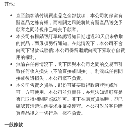
其他:
直至顧客清付購買產品之全部款項，本公司將保留有
關產品之擁有權，而相關之風險將於有關產品送交予
顧客之同時視作已轉交予顧客。
本公司有權銷毀訂單確認通知日期超過30天仍未收取
的貨品，而毋須另行通知。在此情況下，本公司不會
向閣下退款或賠償; 本公司保留繼續向閣下索取存儲費
用的權利。
無論在任何情況下，閣下因與本公司之間的交易而引
致任何收入損失（不論直接或間接）、利潤或任何間
接或後遺損失，本公司概不負責。
本公司售賣之貨品，部份可能要取得政府牌照或許
可，方可使用。本公司並無責任，亦無法知道顧客是
否已取得相關牌照或許可。閣下在購買貨品時，即已
確認其清楚法例要求並嚴格遵守。本公司對於客戶購
買產品後之一切行為，概不負責。
一般條款