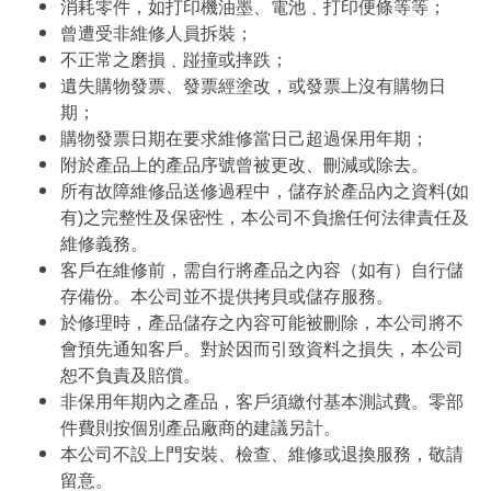
消耗零件，如打印機油墨、電池﹑打印便條等等；
曾遭受非維修人員拆裝；
不正常之磨損﹑踫撞或摔跌；
遺失購物發票、發票經塗改，或發票上沒有購物日
期；
購物發票日期在要求維修當日己超過保用年期；
附於產品上的產品序號曾被更改、刪減或除去。
所有故障維修品送修過程中，儲存於產品內之資料(如
有)之完整性及保密性，本公司不負擔任何法律責任及
維修義務。
客戶在維修前，需自行將產品之內容（如有）自行儲
存備份。本公司並不提供拷貝或儲存服務。
於修理時，產品儲存之內容可能被刪除，本公司將不
會預先通知客戶。對於因而引致資料之損失，本公司
恕不負責及賠償。
非保用年期內之產品，客戶須繳付基本測試費。零部
件費則按個別產品廠商的建議另計。
本公司不設上門安裝、檢查、維修或退換服務，敬請
留意。