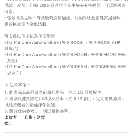
毛髮、皮屑、PM2.5微細懸浮粒子及甲醛等有害物質，守護呼吸道
健康。
• 強效除臭去味：有效吸附廚房油煙、寵物異味及各種家居雜味，
迅速恢復室內空氣清新。
可安裝以下空氣淨化器型號：
• LG PuriCare AeroFurniture (AF20ROSE / AF20ROSE-AHK -
玫瑰色)
• LG PuriCare AeroFurniture (AF20LEMON / AF20LEMON-AHK
- 黃色)
• LG PuriCare AeroFurniture (AF20CREAM / AF20CREAM-AHK
- 忌廉白)
⚠️ 注意事項：
1. 此產品為高品質之副廠代用品，並非 LG 原廠配件。
2. 建議根據實際使用環境及頻率（約 6-12 個月）定期更換濾網，
以維持機器的最佳淨化效能。
3. 圖片僅供參考，一切以實物為準。
出貨方
自取 / 送貨
式 :