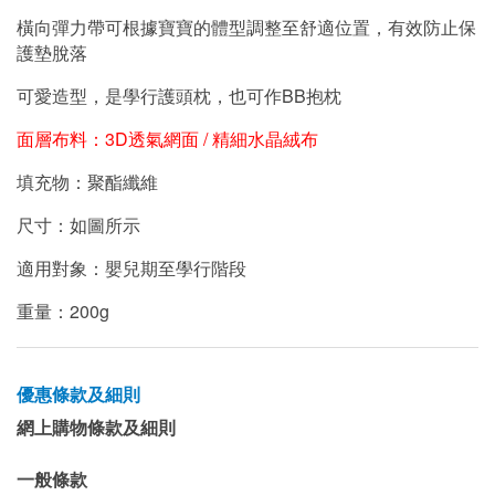
橫向彈力帶可根據寶寶的體型調整至舒適位置，有效防止保
護墊脫落
可愛造型，是學行護頭枕，也可作BB抱枕
面層布料：
3D
透氣網面 /
精細水晶絨布
填充物：聚酯纖維
尺寸：如圖所示
適用對象：嬰兒期至學行階段
重量：200g
優惠條款及細則
網上購物條款及細則
一般條款