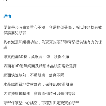
詳情
嬰兒學步時由於重心不穩，容易翻倒受傷，所以
護頭枕有效
保護嬰兒
頭背
具有減震和緩衝功能，為寶寶的頭部和背部提供強有力的保
護
厚實飽滿3D棉，柔軟高回彈，跌倒不痛
表面有3D透氣網面及精細水晶絨面兩款選擇
網面快速散熱，不黏肌膚，舒爽不悶
水晶絨面質地柔軟舒適，保護BB嫩滑肌膚
內置擠壓蜂鳴器，寶寶跌倒時可以聽到聲音
頭部保護墊中心鏤空，可穩妥固定寶寶的頭部