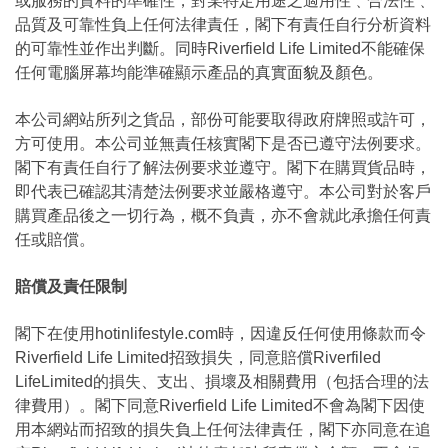
或服務的資料的準確性，對某特定用途之適用性﹑合法性﹑
品質及可靠性負上任何法律責任，閣下有責任自行分析資料
的可靠性並作出判斷。同時Riverfield Life Limited不能確保
任何電腦屏幕均能準確顯示產品的真實面貌及顏色。
本公司網站所列之貨品，部份可能要取得政府牌照或許可，
方可使用。本公司並無責任核實閣下是否已遵守法例要求。
閣下有責任自行了解法例要求並遵守。閣下在購買貨品時，
即代表已確認其清楚法例要求並嚴格遵守。本公司對於客戶
購買產品後之一切行為，概不負責，亦不會就此承擔任何責
任或賠償。
賠償及責任限制
閣下在使用hotinlifestyle.com時，因違反任何使用條款而令
Riverfield Life Limited招致損失，同意賠償Riverfiled
LifeLimited的損失、支出、損壞及相關費用（包括合理的法
律費用）。閣下同意Riverfield Life Limited不會為閣下因使
用本網站而招致的損失負上任何法律責任，閣下亦同意在追