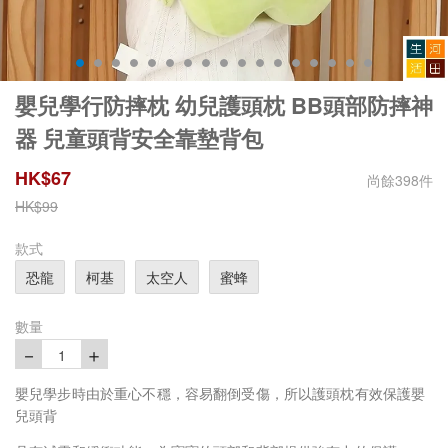
嬰兒學行防摔枕 幼兒護頭枕 BB頭部防摔神
器 兒童頭背安全靠墊背包
HK$
67
尚餘
398
件
HK$
99
款式
恐龍
柯基
太空人
蜜蜂
數量
－
＋
1
嬰兒學步時由於重心不穩，容易翻倒受傷，所以
護頭枕有效
保護嬰
兒
頭背