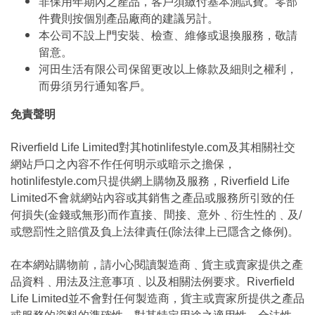
非保用年期內之產品，客戶須繳付基本測試費。零部
件費則按個別產品廠商的建議另計。
本公司不設上門安裝、檢查、維修或退換服務，敬請
留意。
河田生活有限公司保留更改以上條款及細則之權利，
而毋須另行通知客戶。
免責聲明
Riverfield Life Limited對其hotinlifestyle.com及其相關社交
網站戶口之內容不作任何明示或暗示之擔保，
hotinlifestyle.com只提供網上購物及服務，Riverfield Life
Limited不會就網站內容或其銷售之產品或服務所引致的任
何損失(金錢或無形)而作直接、間接、意外﹑衍生性的﹑及/
或懲罰性之賠償及負上法律責任(除法律上已隱含之條例)。
在本網站購物前，請小心閱讀製造商﹑貨主或賣家提供之產
品資料﹑用法及注意事項﹑以及相關法例要求。Riverfield
Life Limited並不會對任何製造商，貨主或賣家所提供之產品