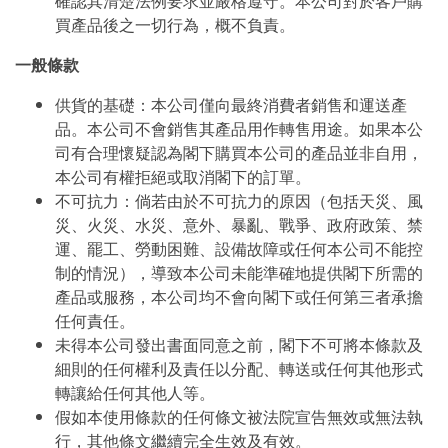
確認其清楚法例要求並嚴格遵守。本公司對於客戶購
買產品後之一切行為，概不負責。
一般條款
供貨的基礎：本公司僅向最終消費者銷售和運送產
品。本公司不會銷售其產品用作轉售用途。如果本公
司有合理懷疑認為閣下購買本公司的產品並非自用，
本公司有權拒絕或取消閣下的訂單。
不可抗力：倘若由於不可抗力的原因（包括天災、風
災、火災、水災、意外、暴亂、戰爭、政府政策、禁
運、罷工、勞動困難、設備故障或任何本公司不能控
制的情況），導致本公司未能準確地提供閣下所需的
產品或服務，本公司均不會向閣下或任何第三者承擔
任何責任。
未得本公司發出書面同意之前，閣下不可將本條款及
細則的任何權利及責任以分配、轉送或任何其他形式
轉讓給任何其他人等。
假如本使用條款的任何條文被法院宣告無效或無法執
行，其他條文繼續完全生效及有效。