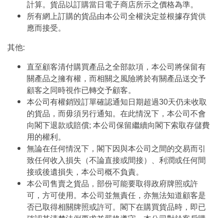
計算。貨品以訂購當日電子商店所示之價格為準。
所有網上訂購的貨品由本公司全權決定並根據存貨供
應而接受。
其他:
直至顧客清付購買產品之全部款項，本公司將保留有
關產品之擁有權，而相關之風險將於有關產品送交予
顧客之同時視作已轉交予顧客。
本公司有權銷毀訂單確認通知日期超過30天仍未收取
的貨品，而毋須另行通知。在此情況下，本公司不會
向閣下退款或賠償; 本公司保留繼續向閣下索取存儲費
用的權利。
無論在任何情況下，閣下因與本公司之間的交易而引
致任何收入損失（不論直接或間接）、利潤或任何間
接或後遺損失，本公司概不負責。
本公司售賣之貨品，部份可能要取得政府牌照或許
可，方可使用。本公司並無責任，亦無法知道顧客是
否已取得相關牌照或許可。閣下在購買貨品時，即已