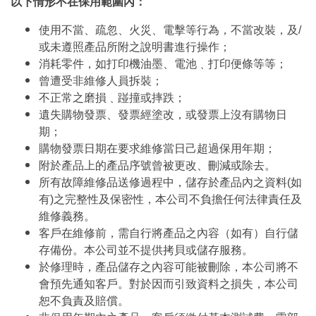
以下情形不在保用範圍內：
使用不當、疏忽、火災、電擊等行為，不當改裝，及/
或未遵照產品所附之說明書進行操作；
消耗零件，如打印機油墨、電池﹑打印便條等等；
曾遭受非維修人員拆裝；
不正常之磨損﹑踫撞或摔跌；
遺失購物發票、發票經塗改，或發票上沒有購物日
期；
購物發票日期在要求維修當日己超過保用年期；
附於產品上的產品序號曾被更改、刪減或除去。
所有故障維修品送修過程中，儲存於產品內之資料(如
有)之完整性及保密性，本公司不負擔任何法律責任及
維修義務。
客戶在維修前，需自行將產品之內容（如有）自行儲
存備份。本公司並不提供拷貝或儲存服務。
於修理時，產品儲存之內容可能被刪除，本公司將不
會預先通知客戶。對於因而引致資料之損失，本公司
恕不負責及賠償。