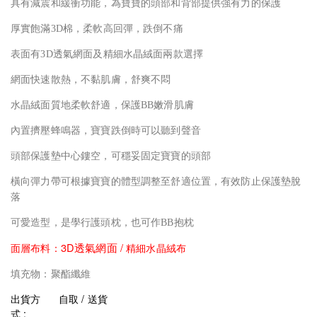
具有減震和緩衝功能，為寶寶的頭部和背部提供強有力的保護
厚實飽滿3D棉，柔軟高回彈，跌倒不痛
表面有3D透氣網面及精細水晶絨面兩款選擇
網面快速散熱，不黏肌膚，舒爽不悶
水晶絨面質地柔軟舒適，保護BB嫩滑肌膚
內置擠壓蜂鳴器，寶寶跌倒時可以聽到聲音
頭部保護墊中心鏤空，可穩妥固定寶寶的頭部
橫向彈力帶可根據寶寶的體型調整至舒適位置，有效防止保護墊脫
落
可愛造型，是學行護頭枕，也可作BB抱枕
3D
透氣網面 /
面層布料：
精細水晶絨布
填充物：聚酯纖維
出貨方
自取 / 送貨
式 :