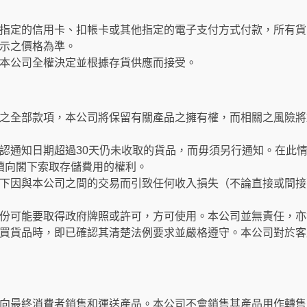
指定的信用卡、扣帳卡或其他指定的電子支付方式付款，所有貨
示之價格為準。
本公司全權決定並根據存貨供應而接受。
之全部款項，本公司將保留有關產品之擁有權，而相關之風險將
認通知日期超過30天仍未收取的貨品，而毋須另行通知。在此
繼續向閣下索取存儲費用的權利。
下因與本公司之間的交易而引致任何收入損失（不論直接或間接
份可能要取得政府牌照或許可，方可使用。本公司並無責任，亦
買貨品時，即已確認其清楚法例要求並嚴格遵守。本公司對於客
向最終消費者銷售和運送產品。本公司不會銷售其產品用作轉售