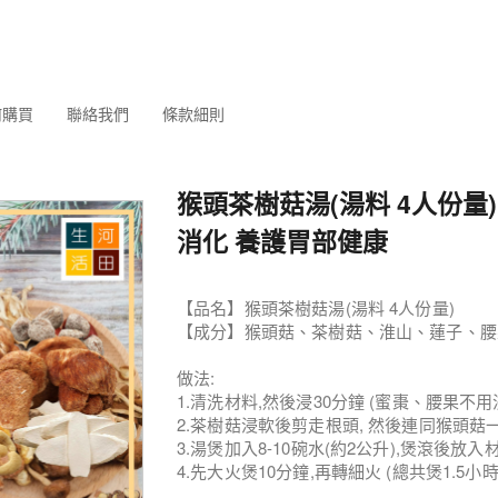
何購買
聯絡我們
條款細則
猴頭茶樹菇湯(湯料 4人份量)
消化 養護胃部健康
【品名】猴頭茶樹菇湯(湯料 4人份量)
【成分】猴頭菇、茶樹菇、淮山、蓮子、腰
做法:
1.清洗材料,然後浸30分鐘 (蜜棗、腰果不用
2.茶樹菇浸軟後剪走根頭, 然後連同猴頭菇
3.湯煲加入8-10碗水(約2公升),煲滾後放入
4.先大火煲10分鐘,再轉細火 (總共煲1.5小時