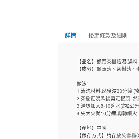
優惠條款及細則
詳情
【品名】猴頭茶樹菇湯(湯料 
【成分】猴頭菇、茶樹菇、
做法:
1.清洗材料,然後浸30分鐘 
2.茶樹菇浸軟後剪走根頭,
3.湯煲加入8-10碗水(約2公
4.先大火煲10分鐘,再轉細火 
【產地】中國
【保存方式】請存放於雪櫃(0