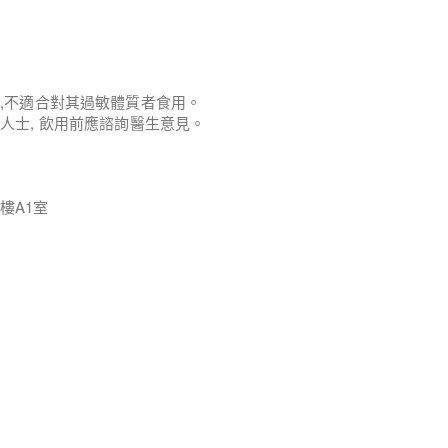
。
份,不適合對其過敏體質者食用。
人士, 飲用前應諮詢醫生意見。
樓A1室