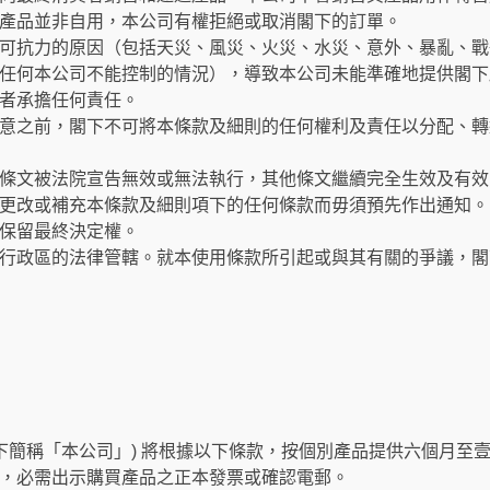
產品並非自用，本公司有權拒絕或取消閣下的訂單。
可抗力的原因（包括天災、風災、火災、水災、意外、暴亂、戰
任何本公司不能控制的情況），導致本公司未能準確地提供閣下
者承擔任何責任。
意之前，閣下不可將本條款及細則的任何權利及責任以分配、轉
條文被法院宣告無效或無法執行，其他條文繼續完全生效及有效
更改或補充本條款及細則項下的任何條款而毋須預先作出通知。
保留最終決定權。
行政區的法律管轄。就本使用條款所引起或與其有關的爭議，閣
以下簡稱「本公司」) 將根據以下條款，按個別產品提供六個月至
，必需出示購買產品之正本發票或確認電郵。