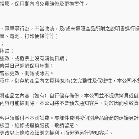
損壞，保用期內將免費維修及更換零件。
、電擊等行為，不當改裝，及/或未遵照產品所附之說明書進行
墨、電池﹑打印便條等等；
；
摔跌；
塗改，或發票上沒有購物日期；
修當日己超過保用年期；
曾被更改、刪減或除去。
程中，儲存於產品內之資料(如有)之完整性及保密性，本公司不
將產品之內容（如有）自行儲存備份。本公司並不提供拷貝或儲
內容可能被刪除，本公司將不會預先通知客戶。對於因而引致資
客戶須繳付基本測試費。零部件費則按個別產品廠商的建議另計
檢查、維修或退換服務，敬請留意。
更改以上條款及細則之權利，而毋須另行通知客戶。