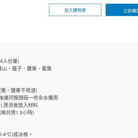
加入購物車
立即購
4人份量)
淮山、蓮子、腰果、蜜棗
(蜜棗、腰果不用浸)
 然後連同猴頭菇一併汆水備用
升),煲滾後放入材料
(總共煲1.5小時)
-4℃)或冰格。