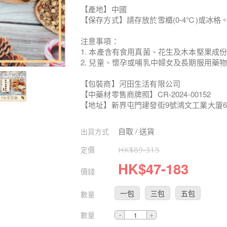
【產地】中國
【保存方式】請存放於雪櫃(0-4℃)或冰格
注意事項：
1. 本產含有食用真菌、花生及木本堅果成
2. 兒童、懷孕或哺乳中婦女及長期服用藥物
【包裝商】河田生活有限公司
【中藥材零售商牌照】CR-2024-00152
【地址】新界屯門建發街9號鴻文工業大廈6
自取 / 送貨
出貨方式
定價
HK$
89
-
315
HK$
47
-
183
價錢
一包
三包
五包
數量
數量