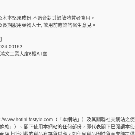
生及木本堅果成份,不適合對其過敏體質者食用。
女及長期服用藥物人士, 飲用前應諮詢醫生意見。
司
4-00152
鴻文工業大廈6樓A1室
://www.hotinlifestyle.com（「本網站」）及其關聯社
條款」）。閣下使用本網站的任何部份，即代表閣下已閱讀本使
商店上所列載的貨品有存貨供應。如任何貨品因缺貨而未能提供