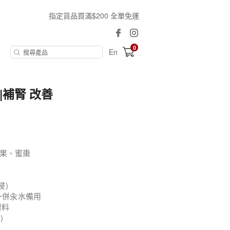
指定貨品買滿$200 全單免運
0
En
|補腎 改善
果、蜜棗
浸)
一併汆水備用
材料
)