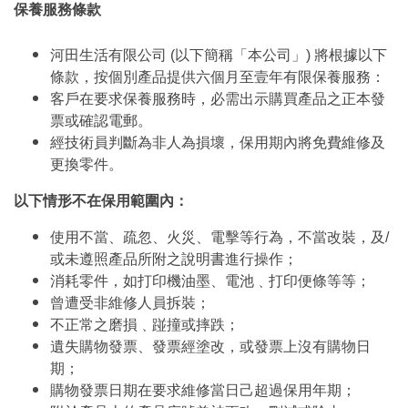
保養服務條款
河田生活有限公司 (以下簡稱「本公司」) 將根據以下
條款，按個別產品提供六個月至壹年有限保養服務：
客戶在要求保養服務時，必需出示購買產品之正本發
票或確認電郵。
經技術員判斷為非人為損壞，保用期內將免費維修及
更換零件。
以下情形不在保用範圍內：
使用不當、疏忽、火災、電擊等行為，不當改裝，及/
或未遵照產品所附之說明書進行操作；
消耗零件，如打印機油墨、電池﹑打印便條等等；
曾遭受非維修人員拆裝；
不正常之磨損﹑踫撞或摔跌；
遺失購物發票、發票經塗改，或發票上沒有購物日
期；
購物發票日期在要求維修當日己超過保用年期；