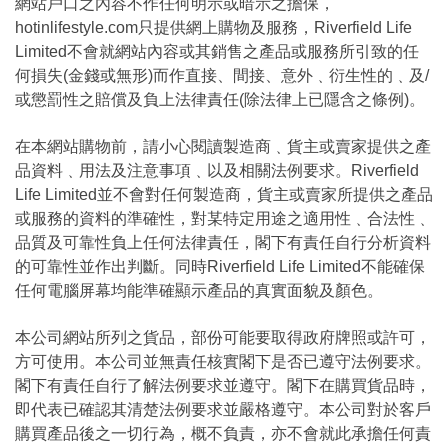
網站戶口之內容不作任何明示或暗示之擔保，
hotinlifestyle.com只提供網上購物及服務，Riverfield Life
Limited不會就網站內容或其銷售之產品或服務所引致的任
何損失(金錢或無形)而作直接、間接、意外﹑衍生性的﹑及/
或懲罰性之賠償及負上法律責任(除法律上已隱含之條例)。
在本網站購物前，請小心閱讀製造商﹑貨主或賣家提供之產
品資料﹑用法及注意事項﹑以及相關法例要求。Riverfield
Life Limited並不會對任何製造商，貨主或賣家所提供之產品
或服務的資料的準確性，對某特定用途之適用性﹑合法性﹑
品質及可靠性負上任何法律責任，閣下有責任自行分析資料
的可靠性並作出判斷。同時Riverfield Life Limited不能確保
任何電腦屏幕均能準確顯示產品的真實面貌及顏色。
本公司網站所列之貨品，部份可能要取得政府牌照或許可，
方可使用。本公司並無責任核實閣下是否已遵守法例要求。
閣下有責任自行了解法例要求並遵守。閣下在購買貨品時，
即代表已確認其清楚法例要求並嚴格遵守。本公司對於客戶
購買產品後之一切行為，概不負責，亦不會就此承擔任何責