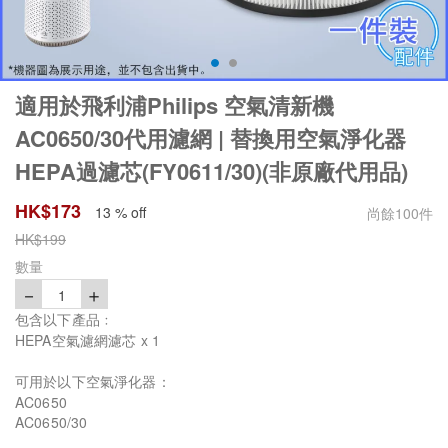
適用於飛利浦Philips 空氣清新機
AC0650/30代用濾網 | 替換用空氣淨化器
HEPA過濾芯(FY0611/30)(非原廠代用品)
HK$
173
13 % off
尚餘
100
件
HK$
199
數量
－
＋
1
包含以下產品﹕
HEPA空氣濾網濾芯 x 1
可用於以下空氣淨化器：
AC0650
AC0650/30