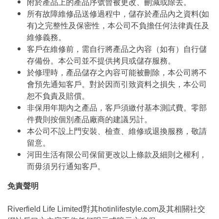
附於產品上的產品序號曾被更改、刪減或除去。
所有故障維修品送修過程中，儲存於產品內之資料(如
有)之完整性及保密性，本公司不負擔任何法律責任及
維修義務。
客戶在維修前，需自行將產品之內容（如有）自行儲
存備份。本公司並不提供拷貝或儲存服務。
於修理時，產品儲存之內容可能被刪除，本公司將不
會預先通知客戶。對於因而引致資料之損失，本公司
恕不負責及賠償。
非保用年期內之產品，客戶須繳付基本測試費。零部
件費則按個別產品廠商的建議另計。
本公司不設上門安裝、檢查、維修或退換服務，敬請
留意。
河田生活有限公司保留更改以上條款及細則之權利，
而毋須另行通知客戶。
免責聲明
Riverfield Life Limited對其hotinlifestyle.com及其相關社交