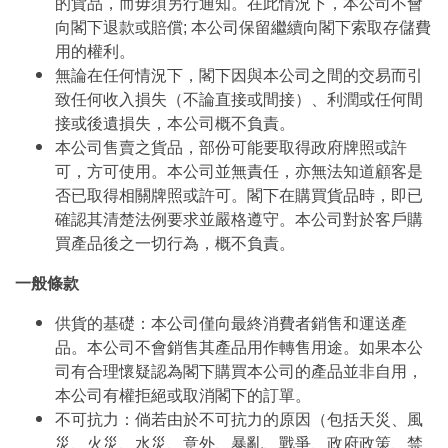
的貨品，而毋須另行通知。在此情況下，本公司不會
向閣下退款或賠償; 本公司保留繼續向閣下索取存儲費
用的權利。
無論在任何情況下，閣下因與本公司之間的交易而引
致任何收入損失（不論直接或間接）、利潤或任何間
接或後遺損失，本公司概不負責。
本公司售賣之貨品，部份可能要取得政府牌照或許
可，方可使用。本公司並無責任，亦無法知道顧客是
否已取得相關牌照或許可。閣下在購買貨品時，即已
確認其清楚法例要求並嚴格遵守。本公司對於客戶購
買產品後之一切行為，概不負責。
一般條款
供貨的基礎：本公司僅向最終消費者銷售和運送產
品。本公司不會銷售其產品用作轉售用途。如果本公
司有合理懷疑認為閣下購買本公司的產品並非自用，
本公司有權拒絕或取消閣下的訂單。
不可抗力：倘若由於不可抗力的原因（包括天災、風
災、火災、水災、意外、暴亂、戰爭、政府政策、禁