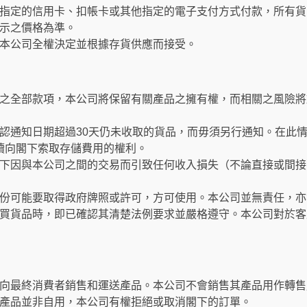
指定的信用卡、扣帳卡或其他指定的電子支付方式付款，所有貨
示之價格為準。
本公司全權決定並根據存貨供應而接受。
之全部款項，本公司將保留有關產品之擁有權，而相關之風險將
認通知日期超過30天仍未收取的貨品，而毋須另行通知。在此
繼續向閣下索取存儲費用的權利。
下因與本公司之間的交易而引致任何收入損失（不論直接或間接
份可能要取得政府牌照或許可，方可使用。本公司並無責任，亦
買貨品時，即已確認其清楚法例要求並嚴格遵守。本公司對於客
向最終消費者銷售和運送產品。本公司不會銷售其產品用作轉售
產品並非自用，本公司有權拒絕或取消閣下的訂單。