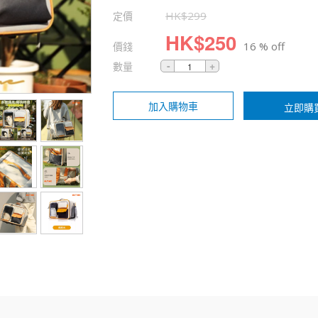
定價
HK$
299
HK$
250
價錢
16 % off
數量
加入購物車
立即購