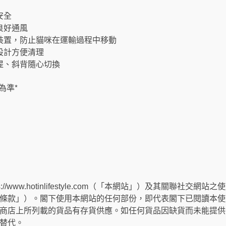
安全
良好通風
裝置，防止貓咪在運輸過程中移動
設計方便清理
提、斜背隨心切換
為準*
://www.hotinlifestyle.com（「本網站」）及其關聯社
條款」）。閣下使用本網站的任何部份，即代表閣下已閱讀本使
商店上所列載的貨品有存貨供應。如任何貨品因缺貨而未能提供
替代。