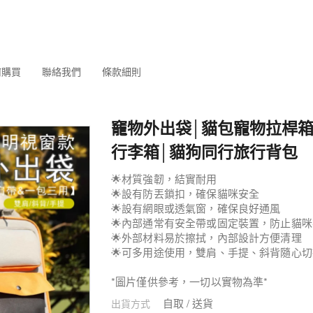
何購買
聯絡我們
條款細則
竉物外出袋│貓包寵物拉桿箱
行李箱│貓狗同行旅行背包
🌟材質強韌，結實耐用
🌟設有防丟鎖扣，確保貓咪安全
🌟設有網眼或透氣窗，確保良好通風
🌟內部通常有安全帶或固定裝置，防止貓
🌟外部材料易於擦拭，內部設計方便清理
🌟可多用途使用，雙肩、手提、斜背隨心切
*圖片僅供參考，一切以實物為準*
自取 / 送貨
出貨方式