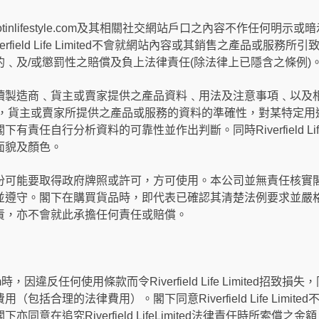
ted對其hotinlifestyle.com及其相關社交網站戶口之內容不作任何明示或暗示之
field Life Limited不會就網站內容或其銷售之產品或服務
﹑及/或懲罰性之賠償及負上法律責任(除法律上已隱含之條例)
造商﹑貨主或賣家提供之產品資料﹑用法及注意事項﹑以及相關法例要求。
製造商，貨主或賣家所提供之產品或服務的資料的準確性，對某特定
責任自行分析資料的可靠性並作出判斷。同時Riverfield Life
面貌及顏色。
份可能要取得政府牌照或許可，方可使用。本公司並無責任核實
並遵守。閣下在購買貨品時，即代表已確認其清楚法例要求並嚴
責，亦不會就此承擔任何責任或賠償。
om時，因違反任何使用條款而令Riverfield Life Limited招致損失，同意賠
包括合理的法律費用）。閣下同意Riverfield Life Limi
同意在追究Riverfield LifeLimited法律責任時所索償