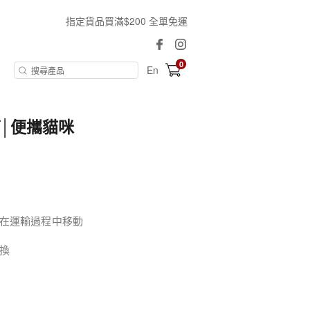
指定貨品買滿$200 全單免運
0
En
│便攜貓咪
咪在運輸過程中移動
換