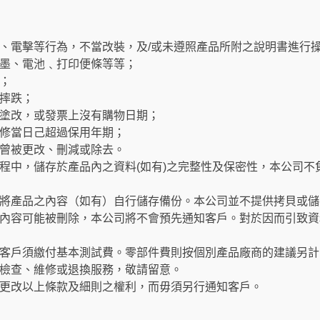
、電擊等行為，不當改裝，及/或未遵照產品所附之說明書進行
墨、電池﹑打印便條等等；
；
摔跌；
塗改，或發票上沒有購物日期；
修當日己超過保用年期；
曾被更改、刪減或除去。
程中，儲存於產品內之資料(如有)之完整性及保密性，本公司不
將產品之內容（如有）自行儲存備份。本公司並不提供拷貝或儲
內容可能被刪除，本公司將不會預先通知客戶。對於因而引致資
客戶須繳付基本測試費。零部件費則按個別產品廠商的建議另計
檢查、維修或退換服務，敬請留意。
更改以上條款及細則之權利，而毋須另行通知客戶。