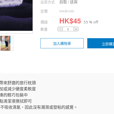
自取 / 送貨
出貨方式
定價
HK$
100
HK$
45
價錢
55 % off
數量
加入購物車
立即購
您帶來舒適的旅行枕頭
增加或減少硬度柔軟度
緊湊的輕巧包裝中
一點清潔液擦拭即可
 不吸收濕氣，因此沒有潮濕或發粘的感覺。