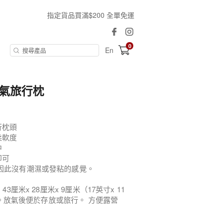
指定貨品買滿$200 全單免運
0
En
充氣旅行枕
行枕頭
柔軟度
中
即可
，因此沒有潮濕或發粘的感覺。
厘米x 28厘米x 9厘米（17英寸x 11
結構。放氣後便於存放或旅行。 方便露營