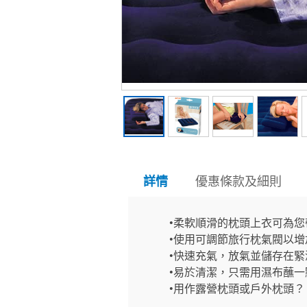
優惠條款及細則
詳情
•柔軟順滑的枕頭上衣可為
•使用可調節旅行枕氣閥以
•快速充氣，放氣並儲存在
•易於清潔，只需用濕布蘸
•用作露營枕頭或戶外枕頭？