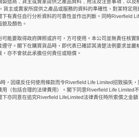
造商﹑貨主或賣家提供之產品資料﹑用法及注意事項﹑以及相關法例要求。
製造商，貨主或賣家所提供之產品或服務的資料的準確性，對某特定
責任自行分析資料的可靠性並作出判斷。同時Riverfield Life
面貌及顏色。
份可能要取得政府牌照或許可，方可使用。本公司並無責任核實
並遵守。閣下在購買貨品時，即代表已確認其清楚法例要求並嚴
責，亦不會就此承擔任何責任或賠償。
om時，因違反任何使用條款而令Riverfield Life Limited招致損失，同意賠
包括合理的法律費用）。閣下同意Riverfield Life Limi
同意在追究Riverfield LifeLimited法律責任時所索償