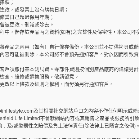
摔跌；
塗改，或發票上沒有購物日期；
修當日己超過保用年期；
曾被更改、刪減或除去。
程中，儲存於產品內之資料(如有)之完整性及保密性，本公司不
將產品之內容（如有）自行儲存備份。本公司並不提供拷貝或儲
內容可能被刪除，本公司將不會預先通知客戶。對於因而引致資
客戶須繳付基本測試費。零部件費則按個別產品廠商的建議另計
檢查、維修或退換服務，敬請留意。
更改以上條款及細則之權利，而毋須另行通知客戶。
ted對其hotinlifestyle.com及其相關社交網站戶口之內容不作任何明示或暗示之
field Life Limited不會就網站內容或其銷售之產品或服務
﹑及/或懲罰性之賠償及負上法律責任(除法律上已隱含之條例)