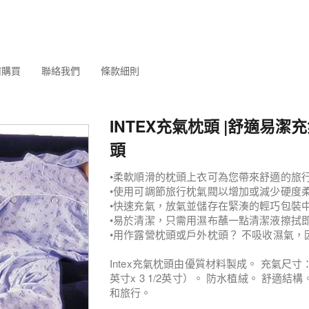
何購買
聯絡我們
條款細則
INTEX充氣枕頭 |舒適易潔
頭
•柔軟順滑的枕頭上衣可為您帶來舒適的旅
•使用可調節旅行枕氣閥以增加或減少硬度
•快速充氣，放氣並儲存在緊湊的輕巧包裝
•易於清潔，只需用濕布蘸一點清潔液擦拭
•用作露營枕頭或戶外枕頭？ 不吸收濕氣
Intex充氣枕頭由優質材料製成。 充氣尺寸：43
英寸x 3 1/2英寸）。 防水植絨。 舒適
和旅行。