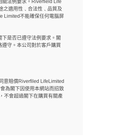
Riverfield Life
用途之適用性﹑合法性﹑品質及
 Limited不能確保任何電腦屏
閣下是否已遵守法例要求。閣
格遵守。本公司對於客戶購買
償Riverfiled LifeLimited
ted不會為閣下因使用本網站而招致
之金額，不會超過閣下在購買有關產