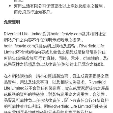
河田生活有限公司保留更改以上條款及細則之權利，
而毋須另行通知客戶。
免責聲明
Riverfield Life Limited對其hotinlifestyle.com及其相關社交
網站戶口之內容不作任何明示或暗示之擔保，
hotinlifestyle.com只提供網上購物及服務，Riverfield Life
Limited不會就網站內容或其銷售之產品或服務所引致的任
何損失(金錢或無形)而作直接、間接、意外﹑衍生性的﹑及/
或懲罰性之賠償及負上法律責任(除法律上已隱含之條例)。
在本網站購物前，請小心閱讀製造商﹑貨主或賣家提供之產
品資料﹑用法及注意事項﹑以及相關法例要求。Riverfield
Life Limited並不會對任何製造商，貨主或賣家所提供之產品
或服務的資料的準確性，對某特定用途之適用性﹑合法性﹑
品質及可靠性負上任何法律責任，閣下有責任自行分析資料
的可靠性並作出判斷。同時Riverfield Life Limited不能確保
任何電腦屏幕均能準確顯示產品的真實面貌及顏色。