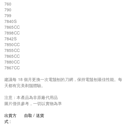
760
790
799
7840S
7865CC
7898CC
7842S
7850CC
7855CC
7865CC
7880CC
7867CC
建議每 18 個月更換一次電鬚刨的刀網，保持電鬚刨最佳性能。每
天都有完美剃鬚體驗。
注意：本產品為非原廠代用品
圖片僅供參考，一切以實物為準
出貨方
自取 / 送貨
式 :