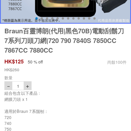
Braun百靈博朗(代用|黑色70B)電動刮鬍刀
7系列刀頭刀網|720 790 7840S 7850CC
7867CC 7880CC
HK$
125
50 % off
尚餘
100
件
HK$
250
數量
－
＋
1
組合包含以下產品﹕
網膜刀頭 x 1
適用於Braun 7系鬚刨：
720
740
750