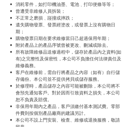
消耗零件，如打印機油墨、電池﹑打印便條等等；
曾遭受非維修人員拆裝；
不正常之磨損﹑踫撞或摔跌；
遺失購物發票、發票經塗改，或發票上沒有購物日
期；
購物發票日期在要求維修當日己超過保用年期；
附於產品上的產品序號曾被更改、刪減或除去。
所有故障維修品送修過程中，儲存於產品內之資料(如
有)之完整性及保密性，本公司不負擔任何法律責任及
維修義務。
客戶在維修前，需自行將產品之內容（如有）自行儲
存備份。本公司並不提供拷貝或儲存服務。
於修理時，產品儲存之內容可能被刪除，本公司將不
會預先通知客戶。對於因而引致資料之損失，本公司
恕不負責及賠償。
非保用年期內之產品，客戶須繳付基本測試費。零部
件費則按個別產品廠商的建議另計。
本公司不設上門安裝、檢查、維修或退換服務，敬請
留意。