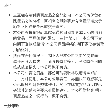
其他:
直至顧客清付購買產品之全部款項，本公司將保留有
關產品之擁有權，而相關之風險將於有關產品送交予
顧客之同時視作已轉交予顧客。
本公司有權銷毀訂單確認通知日期超過30天仍未收取
的貨品，而毋須另行通知。在此情況下，本公司不會
向閣下退款或賠償; 本公司保留繼續向閣下索取存儲費
用的權利。
無論在任何情況下，閣下因與本公司之間的交易而引
致任何收入損失（不論直接或間接）、利潤或任何間
接或後遺損失，本公司概不負責。
本公司售賣之貨品，部份可能要取得政府牌照或許
可，方可使用。本公司並無責任，亦無法知道顧客是
否已取得相關牌照或許可。閣下在購買貨品時，即已
確認其清楚法例要求並嚴格遵守。本公司對於客戶購
買產品後之一切行為，概不負責。
一般條款