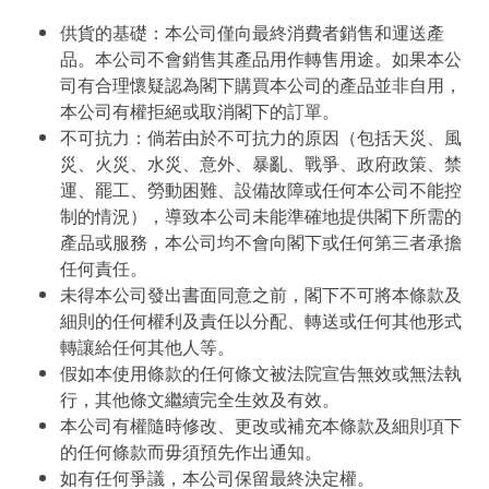
供貨的基礎：本公司僅向最終消費者銷售和運送產
品。本公司不會銷售其產品用作轉售用途。如果本公
司有合理懷疑認為閣下購買本公司的產品並非自用，
本公司有權拒絕或取消閣下的訂單。
不可抗力：倘若由於不可抗力的原因（包括天災、風
災、火災、水災、意外、暴亂、戰爭、政府政策、禁
運、罷工、勞動困難、設備故障或任何本公司不能控
制的情況），導致本公司未能準確地提供閣下所需的
產品或服務，本公司均不會向閣下或任何第三者承擔
任何責任。
未得本公司發出書面同意之前，閣下不可將本條款及
細則的任何權利及責任以分配、轉送或任何其他形式
轉讓給任何其他人等。
假如本使用條款的任何條文被法院宣告無效或無法執
行，其他條文繼續完全生效及有效。
本公司有權隨時修改、更改或補充本條款及細則項下
的任何條款而毋須預先作出通知。
如有任何爭議，本公司保留最終決定權。