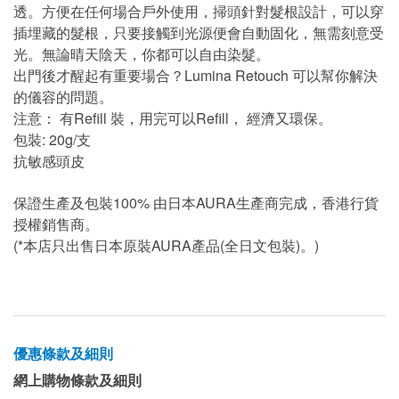
透。方便在任何場合戶外使用，掃頭針對髮根設計，可以穿
插埋藏的髮根，只要接觸到光源便會自動固化，無需刻意受
光。無論晴天陰天，你都可以自由染髮。
出門後才醒起有重要場合？Lumina Retouch 可以幫你解決
的儀容的問題。
注意： 有Refill 裝，用完可以Refill， 經濟又環保。
包裝: 20g/支
抗敏感頭皮
保證生產及包裝100% 由日本AURA生產商完成，香港行貨
授權銷售商。
(*本店只出售日本原裝AURA產品(全日文包裝)。)
優惠條款及細則
網上購物條款及細則