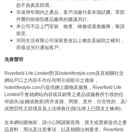
恕不負責及賠償。
非保用年期內之產品，客戶須繳付基本測試費。零部
件費則按個別產品廠商的建議另計。
本公司不設上門安裝、檢查、維修或退換服務，敬請
留意。
河田生活有限公司保留更改以上條款及細則之權利，
而毋須另行通知客戶。
免責聲明
Riverfield Life Limited對其hotinlifestyle.com及其相關社交
網站戶口之內容不作任何明示或暗示之擔保，
hotinlifestyle.com只提供網上購物及服務，Riverfield Life
Limited不會就網站內容或其銷售之產品或服務所引致的任
何損失(金錢或無形)而作直接、間接、意外﹑衍生性的﹑及/
或懲罰性之賠償及負上法律責任(除法律上已隱含之條例)。
在本網站購物前，請小心閱讀製造商﹑貨主或賣家提供之產
品資料﹑用法及注意事項﹑以及相關法例要求。Riverfield