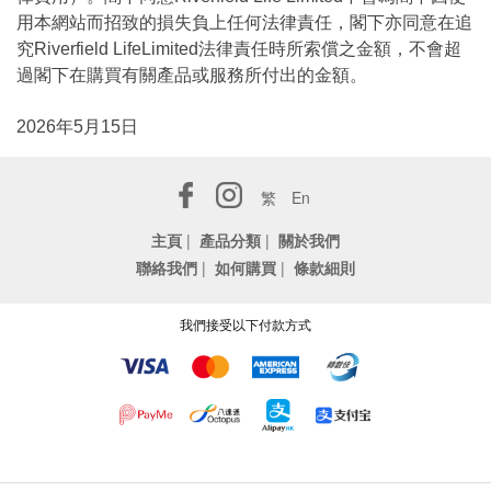
用本網站而招致的損失負上任何法律責任，閣下亦同意在追
究Riverfield LifeLimited法律責任時所索償之金額，不會超
過閣下在購買有關產品或服務所付出的金額。
2026年5月15日
繁
En
主頁
|
產品分類
|
關於我們
聯絡我們
|
如何購買
|
條款細則
我們接受以下付款方式