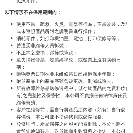
更換零件。
以下情形不在保用範圍內：
使用不當、疏忽、火災、電擊等行為，不當改裝，及/
或未遵照產品所附之說明書進行操作；
消耗零件，如打印機油墨、電池﹑打印便條等等；
曾遭受非維修人員拆裝；
不正常之磨損﹑踫撞或摔跌；
遺失購物發票、發票經塗改，或發票上沒有購物日
期；
購物發票日期在要求維修當日己超過保用年期；
附於產品上的產品序號曾被更改、刪減或除去。
所有故障維修品送修過程中，儲存於產品內之資料(如
有)之完整性及保密性，本公司不負擔任何法律責任及
維修義務。
客戶在維修前，需自行將產品之內容（如有）自行儲
存備份。本公司並不提供拷貝或儲存服務。
於修理時，產品儲存之內容可能被刪除，本公司將不
會預先通知客戶。對於因而引致資料之損失，本公司