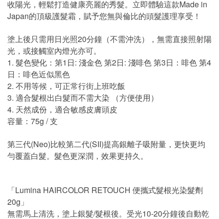
收陽光，輕鬆打造健康亮麗的秀髮。立即體驗這款Made in
Japan的頂級護髮霜，賦予您無與倫比的頭髮護理享受！
塗上後只需用日光照20分鐘（不需沖洗），無需直接照射陽
光，或接觸室內燈光亦可。
1. 髮色變化：第1日: 淺金色 第2日: 淺啡色 第3日：啡色 第4
日：啡色近似黑色
2. 不用等候，可正常行街上班吃飯
3. 適合髮根出白髮而不需大染 （方便使用）
4. 天然成份，適合敏感皮膚頭皮
容量：75g / 支
第三代(Neo)比較第二代(SII)提高銀離子吸附量，更快更均
勻覆蓋白髮。髮色更深潤，效果更持久。
「Lumina HAIRCOLOR RETOUCH 便攜式髮根光染髮劑
20g」
無需馬上清洗，塗上銀髮/髮根後。受光10-20分鐘後自動乾