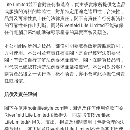
Life Limited並不會對任何製造商，貨主或賣家所提供之產品
或服務的資料的準確性，對某特定用途之適用性﹑合法性﹑
品質及可靠性負上任何法律責任，閣下有責任自行分析資料
的可靠性並作出判斷。同時Riverfield Life Limited不能確保
任何電腦屏幕均能準確顯示產品的真實面貌及顏色。
本公司網站所列之貨品，部份可能要取得政府牌照或許可，
方可使用。本公司並無責任核實閣下是否已遵守法例要求。
閣下有責任自行了解法例要求並遵守。閣下在購買貨品時，
即代表已確認其清楚法例要求並嚴格遵守。本公司對於客戶
購買產品後之一切行為，概不負責，亦不會就此承擔任何責
任或賠償。
賠償及責任限制
閣下在使用hotinlifestyle.com時，因違反任何使用條款而令
Riverfield Life Limited招致損失，同意賠償Riverfiled
LifeLimited的損失、支出、損壞及相關費用（包括合理的法
律費用）。閣下同意Riverfield Life Limited不會為閣下因使