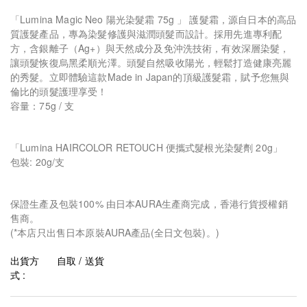
「Lumina Magic Neo 陽光染髮霜 75g 」 護髮霜，源自日本的高品
質護髮產品，專為染髮修護與滋潤頭髮而設計。採用先進專利配
方，含銀離子（Ag+）與天然成分及免沖洗技術，有效深層染髮，
讓頭髮恢復烏黑柔順光澤。頭髮自然吸收陽光，輕鬆打造健康亮麗
的秀髮。立即體驗這款Made in Japan的頂級護髮霜，賦予您無與
倫比的頭髮護理享受！
容量：75g / 支
「Lumina HAIRCOLOR RETOUCH 便攜式髮根光染髮劑 20g」
包裝: 20g/支
保證生產及包裝100% 由日本AURA生產商完成，香港行貨授權銷
售商。
(*本店只出售日本原裝AURA產品(全日文包裝)。)
出貨方
自取 / 送貨
式 :