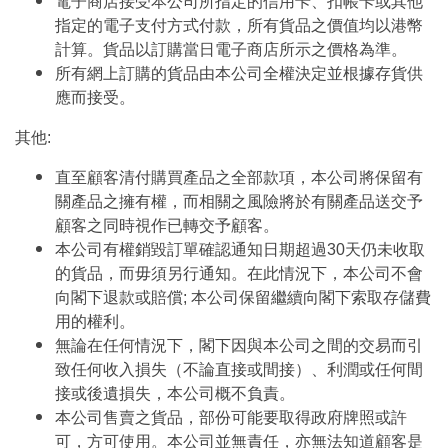
電子商店接受本公司所指定的信用卡、扣帳卡或其他
指定的電子支付方式付款，所有貨品之價值均以港幣
計算。貨品以訂購當日電子商店所示之價格為準。
所有網上訂購的貨品由本公司全權決定並根據存貨供
應而接受。
其他:
直至顧客清付購買產品之全部款項，本公司將保留有
關產品之擁有權，而相關之風險將於有關產品送交予
顧客之同時視作已轉交予顧客。
本公司有權銷毀訂單確認通知日期超過30天仍未收取
的貨品，而毋須另行通知。在此情況下，本公司不會
向閣下退款或賠償; 本公司保留繼續向閣下索取存儲費
用的權利。
無論在任何情況下，閣下因與本公司之間的交易而引
致任何收入損失（不論直接或間接）、利潤或任何間
接或後遺損失，本公司概不負責。
本公司售賣之貨品，部份可能要取得政府牌照或許
可，方可使用。本公司並無責任，亦無法知道顧客是