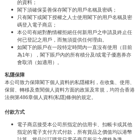
的資料；
閣下須確保妥善保存閣下的用戶名稱及密碼；
只有閣下或閣下授權之人士使用閣下的用戶名稱及密
碼登入電子商店；
本公司有絕對酌情權拒絕任何新用戶之申請及終止任
何已登記之用戶，而無須提供任何理由。
如閣下的賬戶在一段特定時間內一直沒有使用（目前
為1年），閣下賬戶內的所有積分及/或電子優惠券亦
會取消（如適用）。
私隱保障
本公司致力保障閣下個人資料的私隱權利，在收集、使用、
保留、轉移及查閱個人資料方面的政策及常規，均符合香港
法例第486章個人資料(私隱)條例的規定。
付款方式
電子商店接受本公司所指定的信用卡、扣帳卡或其他
指定的電子支付方式付款，所有貨品之價值均以港幣
計算。貨品以訂購當日電子商店所示之價格為準。