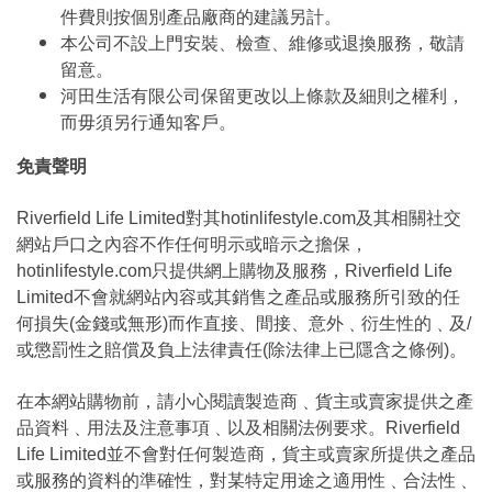
件費則按個別產品廠商的建議另計。
本公司不設上門安裝、檢查、維修或退換服務，敬請
留意。
河田生活有限公司保留更改以上條款及細則之權利，
而毋須另行通知客戶。
免責聲明
Riverfield Life Limited對其hotinlifestyle.com及其相關社交
網站戶口之內容不作任何明示或暗示之擔保，
hotinlifestyle.com只提供網上購物及服務，Riverfield Life
Limited不會就網站內容或其銷售之產品或服務所引致的任
何損失(金錢或無形)而作直接、間接、意外﹑衍生性的﹑及/
或懲罰性之賠償及負上法律責任(除法律上已隱含之條例)。
在本網站購物前，請小心閱讀製造商﹑貨主或賣家提供之產
品資料﹑用法及注意事項﹑以及相關法例要求。Riverfield
Life Limited並不會對任何製造商，貨主或賣家所提供之產品
或服務的資料的準確性，對某特定用途之適用性﹑合法性﹑