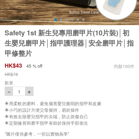
Safety 1st 新生兒專用磨甲片(10片裝)│初
生嬰兒磨甲片│指甲護理器│安全磨甲片│指
甲修整片
HK$
43
45 % off
尚餘
100
件
HK$
78
數量
－
＋
1
🌟用柔軟的磨料，避免傷害嬰兒脆弱的指甲和皮膚
🌟小巧的設計方便父母握持，易於操作
🌟有效去除嬰兒指甲的尖端，防止抓傷自己
🌟定期修剪和磨平指甲有助於保持手部衛生
*圖片僅供參考，一切以實物為準*