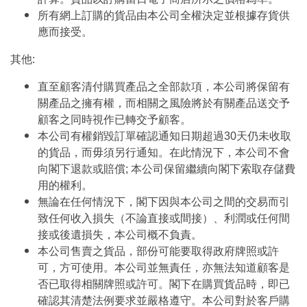
所有網上訂購的貨品由本公司全權決定並根據存貨供
應而接受。
其他:
直至顧客清付購買產品之全部款項，本公司將保留有
關產品之擁有權，而相關之風險將於有關產品送交予
顧客之同時視作已轉交予顧客。
本公司有權銷毀訂單確認通知日期超過30天仍未收取
的貨品，而毋須另行通知。在此情況下，本公司不會
向閣下退款或賠償; 本公司保留繼續向閣下索取存儲費
用的權利。
無論在任何情況下，閣下因與本公司之間的交易而引
致任何收入損失（不論直接或間接）、利潤或任何間
接或後遺損失，本公司概不負責。
本公司售賣之貨品，部份可能要取得政府牌照或許
可，方可使用。本公司並無責任，亦無法知道顧客是
否已取得相關牌照或許可。閣下在購買貨品時，即已
確認其清楚法例要求並嚴格遵守。本公司對於客戶購