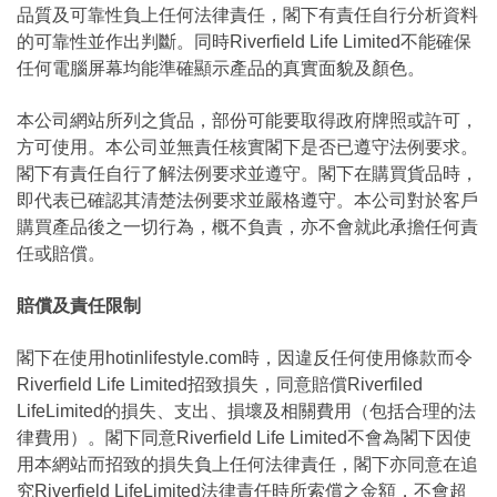
品質及可靠性負上任何法律責任，閣下有責任自行分析資料
的可靠性並作出判斷。同時Riverfield Life Limited不能確保
任何電腦屏幕均能準確顯示產品的真實面貌及顏色。
本公司網站所列之貨品，部份可能要取得政府牌照或許可，
方可使用。本公司並無責任核實閣下是否已遵守法例要求。
閣下有責任自行了解法例要求並遵守。閣下在購買貨品時，
即代表已確認其清楚法例要求並嚴格遵守。本公司對於客戶
購買產品後之一切行為，概不負責，亦不會就此承擔任何責
任或賠償。
賠償及責任限制
閣下在使用hotinlifestyle.com時，因違反任何使用條款而令
Riverfield Life Limited招致損失，同意賠償Riverfiled
LifeLimited的損失、支出、損壞及相關費用（包括合理的法
律費用）。閣下同意Riverfield Life Limited不會為閣下因使
用本網站而招致的損失負上任何法律責任，閣下亦同意在追
究Riverfield LifeLimited法律責任時所索償之金額，不會超