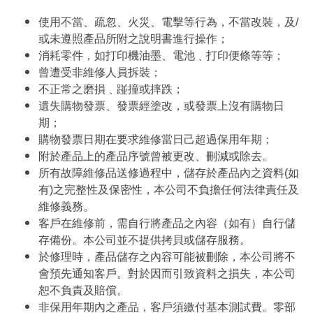
使用不當、疏忽、火災、電擊等行為，不當改裝，及/
或未遵照產品所附之說明書進行操作；
消耗零件，如打印機油墨、電池﹑打印便條等等；
曾遭受非維修人員拆裝；
不正常之磨損﹑踫撞或摔跌；
遺失購物發票、發票經塗改，或發票上沒有購物日
期；
購物發票日期在要求維修當日己超過保用年期；
附於產品上的產品序號曾被更改、刪減或除去。
所有故障維修品送修過程中，儲存於產品內之資料(如
有)之完整性及保密性，本公司不負擔任何法律責任及
維修義務。
客戶在維修前，需自行將產品之內容（如有）自行儲
存備份。本公司並不提供拷貝或儲存服務。
於修理時，產品儲存之內容可能被刪除，本公司將不
會預先通知客戶。對於因而引致資料之損失，本公司
恕不負責及賠償。
非保用年期內之產品，客戶須繳付基本測試費。零部