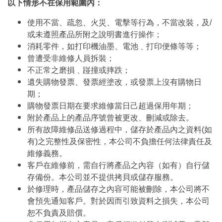
以下情形不在保用範圍內：
使用不當、疏忽、火災、電擊等行為，不當改裝，及/
或未遵照產品所附之說明書進行操作；
消耗零件，如打印機油墨、電池﹑打印便條等等；
曾遭受非維修人員拆裝；
不正常之磨損﹑踫撞或摔跌；
遺失購物發票、發票經塗改，或發票上沒有購物日
期；
購物發票日期在要求維修當日己超過保用年期；
附於產品上的產品序號曾被更改、刪減或除去。
所有故障維修品送修過程中，儲存於產品內之資料(如
有)之完整性及保密性，本公司不負擔任何法律責任及
維修義務。
客戶在維修前，需自行將產品之內容（如有）自行儲
存備份。本公司並不提供拷貝或儲存服務。
於修理時，產品儲存之內容可能被刪除，本公司將不
會預先通知客戶。對於因而引致資料之損失，本公司
恕不負責及賠償。