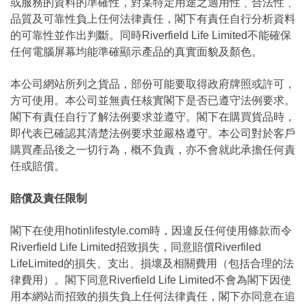
或服務的資料的準確性，對某特定用途之適用性﹑合法性﹑
品質及可靠性負上任何法律責任，閣下有責任自行分析資料
的可靠性並作出判斷。同時Riverfield Life Limited不能確保
任何電腦屏幕均能準確顯示產品的真實面貌及顏色。
本公司網站所列之貨品，部份可能要取得政府牌照或許可，
方可使用。本公司並無責任核實閣下是否已遵守法例要求。
閣下有責任自行了解法例要求並遵守。閣下在購買貨品時，
即代表已確認其清楚法例要求並嚴格遵守。本公司對於客戶
購買產品後之一切行為，概不負責，亦不會就此承擔任何責
任或賠償。
賠償及責任限制
閣下在使用hotinlifestyle.com時，因違反任何使用條款而令
Riverfield Life Limited招致損失，同意賠償Riverfiled
LifeLimited的損失、支出、損壞及相關費用（包括合理的法
律費用）。閣下同意Riverfield Life Limited不會為閣下因使
用本網站而招致的損失負上任何法律責任，閣下亦同意在追