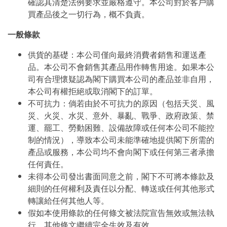
確認其清楚法例要求並嚴格遵守。本公司對於客戶購
買產品後之一切行為，概不負責。
一般條款
供貨的基礎：本公司僅向最終消費者銷售和運送產
品。本公司不會銷售其產品用作轉售用途。如果本公
司有合理懷疑認為閣下購買本公司的產品並非自用，
本公司有權拒絕或取消閣下的訂單。
不可抗力：倘若由於不可抗力的原因（包括天災、風
災、火災、水災、意外、暴亂、戰爭、政府政策、禁
運、罷工、勞動困難、設備故障或任何本公司不能控
制的情況），導致本公司未能準確地提供閣下所需的
產品或服務，本公司均不會向閣下或任何第三者承擔
任何責任。
未得本公司發出書面同意之前，閣下不可將本條款及
細則的任何權利及責任以分配、轉送或任何其他形式
轉讓給任何其他人等。
假如本使用條款的任何條文被法院宣告無效或無法執
行，其他條文繼續完全生效及有效。