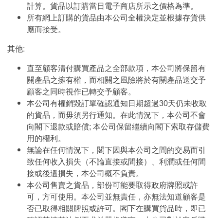
計算。貨品以訂購當日電子商店所示之價格為準。
所有網上訂購的貨品由本公司全權決定並根據存貨供
應而接受。
其他:
直至顧客清付購買產品之全部款項，本公司將保留有
關產品之擁有權，而相關之風險將於有關產品送交予
顧客之同時視作已轉交予顧客。
本公司有權銷毀訂單確認通知日期超過30天仍未收取
的貨品，而毋須另行通知。在此情況下，本公司不會
向閣下退款或賠償; 本公司保留繼續向閣下索取存儲費
用的權利。
無論在任何情況下，閣下因與本公司之間的交易而引
致任何收入損失（不論直接或間接）、利潤或任何間
接或後遺損失，本公司概不負責。
本公司售賣之貨品，部份可能要取得政府牌照或許
可，方可使用。本公司並無責任，亦無法知道顧客是
否已取得相關牌照或許可。閣下在購買貨品時，即已