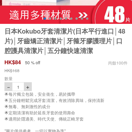
日本Kokubo牙套清潔片(日本平行進口│48
片)│牙齒矯正清潔片│牙箍牙膠護理片│口
腔護具清潔片│五分鐘快速清潔
HK$
84
50 % off
尚餘
100
件
HK$
168
數量
－
＋
1
🌟每片獨立包裝，安全衛生，易於攜帶
🌟五分鐘輕鬆完成牙套清潔，有效消除異味，保持清新
🌟無毒、無刺激性的成分
🌟定期清潔有助於延長牙套的使用壽命
🌟適用於隱適美、時代天使、傳統正畸牙套
*圖片僅供參考，一切以實物為準*