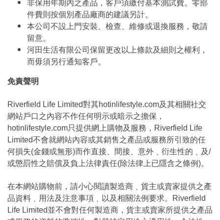
非保用年期內之產品，客戶須繳付基本測試費。零部
件費則按個別產品廠商的建議另計。
本公司不設上門安裝、檢查、維修或退換服務，敬請
留意。
河田生活有限公司保留更改以上條款及細則之權利，
而毋須另行通知客戶。
免責聲明
Riverfield Life Limited對其hotinlifestyle.com及其相關社交
網站戶口之內容不作任何明示或暗示之擔保，
hotinlifestyle.com只提供網上購物及服務，Riverfield Life
Limited不會就網站內容或其銷售之產品或服務所引致的任
何損失(金錢或無形)而作直接、間接、意外﹑衍生性的﹑及/
或懲罰性之賠償及負上法律責任(除法律上已隱含之條例)。
在本網站購物前，請小心閱讀製造商﹑貨主或賣家提供之產
品資料﹑用法及注意事項﹑以及相關法例要求。Riverfield
Life Limited並不會對任何製造商，貨主或賣家所提供之產品