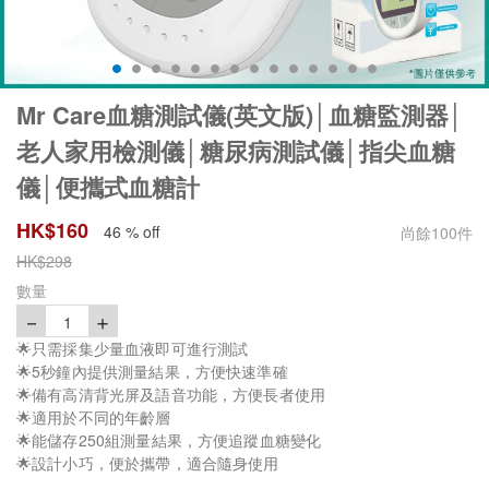
Mr Care血糖測試儀(英文版)│血糖監測器│
老人家用檢測儀│糖尿病測試儀│指尖血糖
儀│便攜式血糖計
HK$
160
46 % off
尚餘
100
件
HK$
298
數量
－
＋
1
🌟只需採集少量血液即可進行測試
🌟5秒鐘內提供測量結果，方便快速準確
🌟備有高清背光屏及語音功能，方便長者使用
🌟適用於不同的年齡層
🌟能儲存250組測量結果，方便追蹤血糖變化
🌟設計小巧，便於攜帶，適合隨身使用