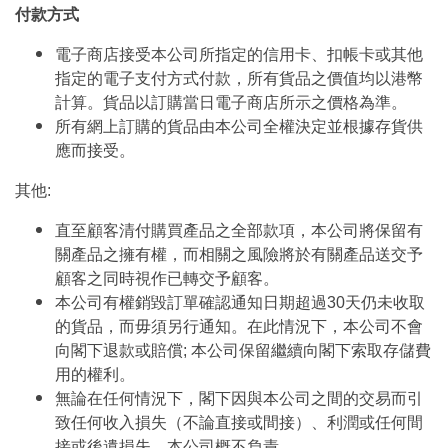
付款方式
電子商店接受本公司所指定的信用卡、扣帳卡或其他
指定的電子支付方式付款，所有貨品之價值均以港幣
計算。貨品以訂購當日電子商店所示之價格為準。
所有網上訂購的貨品由本公司全權決定並根據存貨供
應而接受。
其他:
直至顧客清付購買產品之全部款項，本公司將保留有
關產品之擁有權，而相關之風險將於有關產品送交予
顧客之同時視作已轉交予顧客。
本公司有權銷毀訂單確認通知日期超過30天仍未收取
的貨品，而毋須另行通知。在此情況下，本公司不會
向閣下退款或賠償; 本公司保留繼續向閣下索取存儲費
用的權利。
無論在任何情況下，閣下因與本公司之間的交易而引
致任何收入損失（不論直接或間接）、利潤或任何間
接或後遺損失，本公司概不負責。