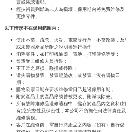
票或確認電郵。
經技術員判斷為非人為損壞，保用期內將免費維修及
更換零件。
以下情形不在保用範圍內：
使用不當、疏忽、火災、電擊等行為，不當改裝，及/
或未遵照產品所附之說明書進行操作；
消耗零件，如打印機油墨、電池﹑打印便條等等；
曾遭受非維修人員拆裝；
不正常之磨損﹑踫撞或摔跌；
遺失購物發票、發票經塗改，或發票上沒有購物日
期；
購物發票日期在要求維修當日己超過保用年期；
附於產品上的產品序號曾被更改、刪減或除去。
所有故障維修品送修過程中，儲存於產品內之資料(如
有)之完整性及保密性，本公司不負擔任何法律責任及
維修義務。
客戶在維修前，需自行將產品之內容（如有）自行儲
存備份。本公司並不提供拷貝或儲存服務。