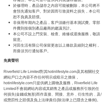
於修理時，產品儲存之內容可能被刪除，本公司將不
會預先通知客戶。對於因而引致資料之損失，本公司
恕不負責及賠償。
非保用年期內之產品，客戶須繳付基本測試費。零部
件費則按個別產品廠商的建議另計。
本公司不設上門安裝、檢查、維修或退換服務，敬請
留意。
河田生活有限公司保留更改以上條款及細則之權利，
而毋須另行通知客戶。
免責聲明
Riverfield Life Limited對其hotinlifestyle.com及其相關社交
網站戶口之內容不作任何明示或暗示之擔保，
hotinlifestyle.com只提供網上購物及服務，Riverfield Life
Limited不會就網站內容或其銷售之產品或服務所引致的任
何損失(金錢或無形)而作直接、間接、意外﹑衍生性的﹑及/
或懲罰性之賠償及負上法律責任(除法律上已隱含之條例)。