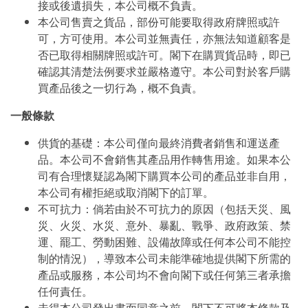
接或後遺損失，本公司概不負責。
本公司售賣之貨品，部份可能要取得政府牌照或許
可，方可使用。本公司並無責任，亦無法知道顧客是
否已取得相關牌照或許可。閣下在購買貨品時，即已
確認其清楚法例要求並嚴格遵守。本公司對於客戶購
買產品後之一切行為，概不負責。
一般條款
供貨的基礎：本公司僅向最終消費者銷售和運送產
品。本公司不會銷售其產品用作轉售用途。如果本公
司有合理懷疑認為閣下購買本公司的產品並非自用，
本公司有權拒絕或取消閣下的訂單。
不可抗力：倘若由於不可抗力的原因（包括天災、風
災、火災、水災、意外、暴亂、戰爭、政府政策、禁
運、罷工、勞動困難、設備故障或任何本公司不能控
制的情況），導致本公司未能準確地提供閣下所需的
產品或服務，本公司均不會向閣下或任何第三者承擔
任何責任。