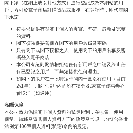
閣下須（在網上或以其他方式）進行登記成為本網站的用
戶，方可於電子商店訂購貨品或服務。在登記時，即代表閣
下承諾：
按要求提供有關閣下個人的真實、準確、最新及完整
的資料；
閣下須確保妥善保存閣下的用戶名稱及密碼；
只有閣下或閣下授權之人士使用閣下的用戶名稱及密
碼登入電子商店；
本公司有絕對酌情權拒絕任何新用戶之申請及終止任
何已登記之用戶，而無須提供任何理由。
如閣下的賬戶在一段特定時間內一直沒有使用（目前
為1年），閣下賬戶內的所有積分及/或電子優惠券亦
會取消（如適用）。
私隱保障
本公司致力保障閣下個人資料的私隱權利，在收集、使用、
保留、轉移及查閱個人資料方面的政策及常規，均符合香港
法例第486章個人資料(私隱)條例的規定。