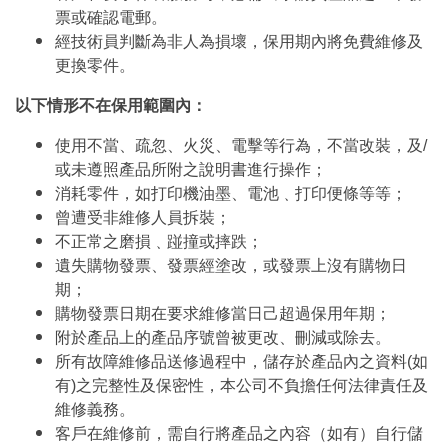
票或確認電郵。
經技術員判斷為非人為損壞，保用期內將免費維修及
更換零件。
以下情形不在保用範圍內：
使用不當、疏忽、火災、電擊等行為，不當改裝，及/
或未遵照產品所附之說明書進行操作；
消耗零件，如打印機油墨、電池﹑打印便條等等；
曾遭受非維修人員拆裝；
不正常之磨損﹑踫撞或摔跌；
遺失購物發票、發票經塗改，或發票上沒有購物日
期；
購物發票日期在要求維修當日己超過保用年期；
附於產品上的產品序號曾被更改、刪減或除去。
所有故障維修品送修過程中，儲存於產品內之資料(如
有)之完整性及保密性，本公司不負擔任何法律責任及
維修義務。
客戶在維修前，需自行將產品之內容（如有）自行儲