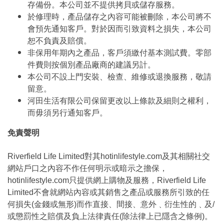
存備份。本公司並不提供拷貝或儲存服務。
於修理時，產品儲存之內容可能被刪除，本公司將不
會預先通知客戶。對於因而引致資料之損失，本公司
恕不負責及賠償。
非保用年期內之產品，客戶須繳付基本測試費。零部
件費則按個別產品廠商的建議另計。
本公司不設上門安裝、檢查、維修或退換服務，敬請
留意。
河田生活有限公司保留更改以上條款及細則之權利，
而毋須另行通知客戶。
免責聲明
Riverfield Life Limited對其hotinlifestyle.com及其相關社交
網站戶口之內容不作任何明示或暗示之擔保，
hotinlifestyle.com只提供網上購物及服務，Riverfield Life
Limited不會就網站內容或其銷售之產品或服務所引致的任
何損失(金錢或無形)而作直接、間接、意外﹑衍生性的﹑及/
或懲罰性之賠償及負上法律責任(除法律上已隱含之條例)。