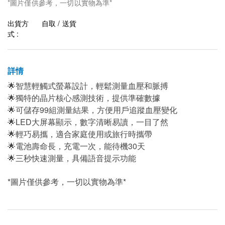
*圖片僅供參考，一切以實物為準*
出貨方
自取 / 送貨
式 :
詳情
🌟智慧輕觸式螢幕設計，輕鬆測量血壓和脈搏
🌟獨特的晶片核心感測技術，提供準確數據
🌟可儲存99組測量結果，方便用戶追蹤血壓變化
🌟LED大屏幕顯示，數字清晰易讀，一目了然
🌟輕巧易攜，適合家庭使用或旅行時攜帶
🌟電池壽命長，充電一次，能待機30天
🌟三秒快速測量，具備語音提示功能
*圖片僅供參考，一切以實物為準*