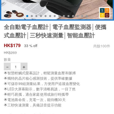
全自動電子血壓計│電子血壓監測器│便攜
式血壓計│三秒快速測量│智能血壓計
HK$
179
33 % off
尚餘
100
件
HK$
269
數量
－
＋
1
🌟智慧輕觸式螢幕設計，輕鬆測量血壓和脈搏
🌟獨特的晶片核心感測技術，提供準確數據
🌟可儲存99組測量結果，方便用戶追蹤血壓變化
🌟LED大屏幕顯示，數字清晰易讀，一目了然
🌟輕巧易攜，適合家庭使用或旅行時攜帶
🌟電池壽命長，充電一次，能待機30天
🌟三秒快速測量，具備語音提示功能