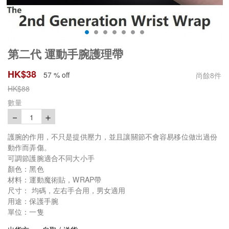
第二代 運動手腕護理帶
HK$
38
57 % off
尚餘
8
件
HK$
88
數量
－
＋
1
護腕的作用，不只是提供壓力，並且讓關節不會容易移位做出過份
動作而弄傷。
可調節護腕適合不同大小手
顏色：黑色
材料：運動魔術貼，WRAP帶
尺寸： 均碼，左右手合用，男女適用
用途：保護手腕
單位：一隻