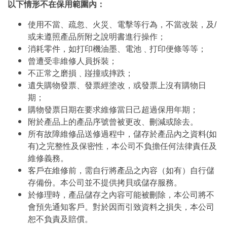
以下情形不在保用範圍內：
使用不當、疏忽、火災、電擊等行為，不當改裝，及/
或未遵照產品所附之說明書進行操作；
消耗零件，如打印機油墨、電池﹑打印便條等等；
曾遭受非維修人員拆裝；
不正常之磨損﹑踫撞或摔跌；
遺失購物發票、發票經塗改，或發票上沒有購物日
期；
購物發票日期在要求維修當日己超過保用年期；
附於產品上的產品序號曾被更改、刪減或除去。
所有故障維修品送修過程中，儲存於產品內之資料(如
有)之完整性及保密性，本公司不負擔任何法律責任及
維修義務。
客戶在維修前，需自行將產品之內容（如有）自行儲
存備份。本公司並不提供拷貝或儲存服務。
於修理時，產品儲存之內容可能被刪除，本公司將不
會預先通知客戶。對於因而引致資料之損失，本公司
恕不負責及賠償。