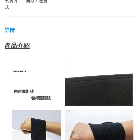
出貨方
自取 / 送貨
式 :
詳情
產品介紹