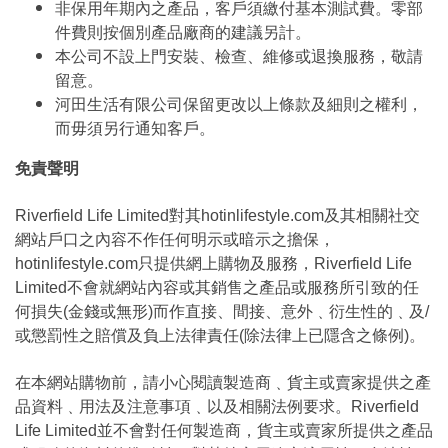
非保用年期內之產品，客戶須繳付基本測試費。零部
件費則按個別產品廠商的建議另計。
本公司不設上門安裝、檢查、維修或退換服務，敬請
留意。
河田生活有限公司保留更改以上條款及細則之權利，
而毋須另行通知客戶。
免責聲明
Riverfield Life Limited對其hotinlifestyle.com及其相關社交
網站戶口之內容不作任何明示或暗示之擔保，
hotinlifestyle.com只提供網上購物及服務，Riverfield Life
Limited不會就網站內容或其銷售之產品或服務所引致的任
何損失(金錢或無形)而作直接、間接、意外﹑衍生性的﹑及/
或懲罰性之賠償及負上法律責任(除法律上已隱含之條例)。
在本網站購物前，請小心閱讀製造商﹑貨主或賣家提供之產
品資料﹑用法及注意事項﹑以及相關法例要求。Riverfield
Life Limited並不會對任何製造商，貨主或賣家所提供之產品