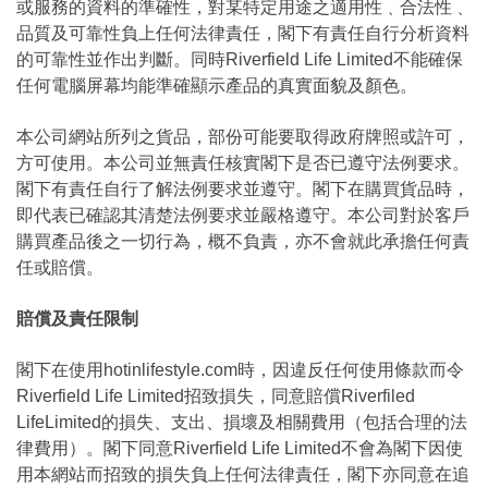
或服務的資料的準確性，對某特定用途之適用性﹑合法性﹑
品質及可靠性負上任何法律責任，閣下有責任自行分析資料
的可靠性並作出判斷。同時Riverfield Life Limited不能確保
任何電腦屏幕均能準確顯示產品的真實面貌及顏色。
本公司網站所列之貨品，部份可能要取得政府牌照或許可，
方可使用。本公司並無責任核實閣下是否已遵守法例要求。
閣下有責任自行了解法例要求並遵守。閣下在購買貨品時，
即代表已確認其清楚法例要求並嚴格遵守。本公司對於客戶
購買產品後之一切行為，概不負責，亦不會就此承擔任何責
任或賠償。
賠償及責任限制
閣下在使用hotinlifestyle.com時，因違反任何使用條款而令
Riverfield Life Limited招致損失，同意賠償Riverfiled
LifeLimited的損失、支出、損壞及相關費用（包括合理的法
律費用）。閣下同意Riverfield Life Limited不會為閣下因使
用本網站而招致的損失負上任何法律責任，閣下亦同意在追