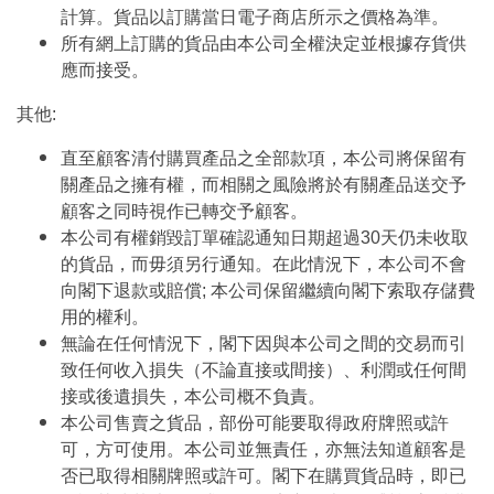
計算。貨品以訂購當日電子商店所示之價格為準。
所有網上訂購的貨品由本公司全權決定並根據存貨供
應而接受。
其他:
直至顧客清付購買產品之全部款項，本公司將保留有
關產品之擁有權，而相關之風險將於有關產品送交予
顧客之同時視作已轉交予顧客。
本公司有權銷毀訂單確認通知日期超過30天仍未收取
的貨品，而毋須另行通知。在此情況下，本公司不會
向閣下退款或賠償; 本公司保留繼續向閣下索取存儲費
用的權利。
無論在任何情況下，閣下因與本公司之間的交易而引
致任何收入損失（不論直接或間接）、利潤或任何間
接或後遺損失，本公司概不負責。
本公司售賣之貨品，部份可能要取得政府牌照或許
可，方可使用。本公司並無責任，亦無法知道顧客是
否已取得相關牌照或許可。閣下在購買貨品時，即已