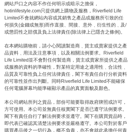
網站戶口之內容不作任何明示或暗示之擔保，
hotinlifestyle.com只提供網上購物及服務，Riverfield Life
Limited不會就網站內容或其銷售之產品或服務所引致的任
何損失(金錢或無形)而作直接、間接、意外﹑衍生性的﹑及/
或懲罰性之賠償及負上法律責任(除法律上已隱含之條例)。
在本網站購物前，請小心閱讀製造商﹑貨主或賣家提供之產
品資料﹑用法及注意事項﹑以及相關法例要求。Riverfield
Life Limited並不會對任何製造商，貨主或賣家所提供之產品
或服務的資料的準確性，對某特定用途之適用性﹑合法性﹑
品質及可靠性負上任何法律責任，閣下有責任自行分析資料
的可靠性並作出判斷。同時Riverfield Life Limited不能確保
任何電腦屏幕均能準確顯示產品的真實面貌及顏色。
本公司網站所列之貨品，部份可能要取得政府牌照或許可，
方可使用。本公司並無責任核實閣下是否已遵守法例要求。
閣下有責任自行了解法例要求並遵守。閣下在購買貨品時，
即代表已確認其清楚法例要求並嚴格遵守。本公司對於客戶
購買產品後之一切行為，概不負責，亦不會就此承擔任何責