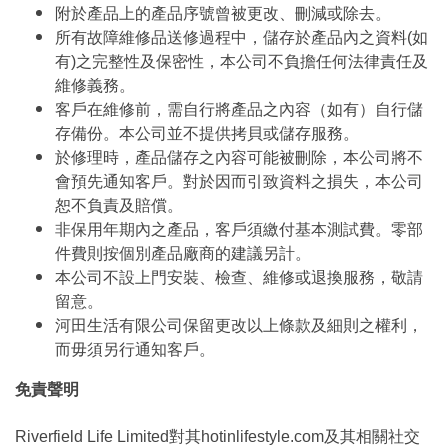
附於產品上的產品序號曾被更改、刪減或除去。
所有故障維修品送修過程中，儲存於產品內之資料(如
有)之完整性及保密性，本公司不負擔任何法律責任及
維修義務。
客戶在維修前，需自行將產品之內容（如有）自行儲
存備份。本公司並不提供拷貝或儲存服務。
於修理時，產品儲存之內容可能被刪除，本公司將不
會預先通知客戶。對於因而引致資料之損失，本公司
恕不負責及賠償。
非保用年期內之產品，客戶須繳付基本測試費。零部
件費則按個別產品廠商的建議另計。
本公司不設上門安裝、檢查、維修或退換服務，敬請
留意。
河田生活有限公司保留更改以上條款及細則之權利，
而毋須另行通知客戶。
免責聲明
Riverfield Life Limited對其hotinlifestyle.com及其相關社交