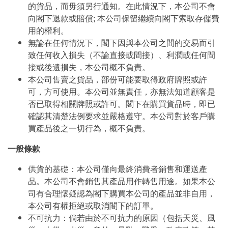
的貨品，而毋須另行通知。在此情況下，本公司不會
向閣下退款或賠償; 本公司保留繼續向閣下索取存儲費
用的權利。
無論在任何情況下，閣下因與本公司之間的交易而引
致任何收入損失（不論直接或間接）、利潤或任何間
接或後遺損失，本公司概不負責。
本公司售賣之貨品，部份可能要取得政府牌照或許
可，方可使用。本公司並無責任，亦無法知道顧客是
否已取得相關牌照或許可。閣下在購買貨品時，即已
確認其清楚法例要求並嚴格遵守。本公司對於客戶購
買產品後之一切行為，概不負責。
一般條款
供貨的基礎：本公司僅向最終消費者銷售和運送產
品。本公司不會銷售其產品用作轉售用途。如果本公
司有合理懷疑認為閣下購買本公司的產品並非自用，
本公司有權拒絕或取消閣下的訂單。
不可抗力：倘若由於不可抗力的原因（包括天災、風