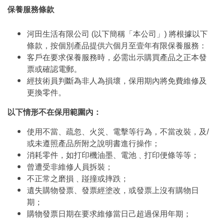
保養服務條款
河田生活有限公司 (以下簡稱「本公司」) 將根據以下
條款，按個別產品提供六個月至壹年有限保養服務：
客戶在要求保養服務時，必需出示購買產品之正本發
票或確認電郵。
經技術員判斷為非人為損壞，保用期內將免費維修及
更換零件。
以下情形不在保用範圍內：
使用不當、疏忽、火災、電擊等行為，不當改裝，及/
或未遵照產品所附之說明書進行操作；
消耗零件，如打印機油墨、電池﹑打印便條等等；
曾遭受非維修人員拆裝；
不正常之磨損﹑踫撞或摔跌；
遺失購物發票、發票經塗改，或發票上沒有購物日
期；
購物發票日期在要求維修當日己超過保用年期；