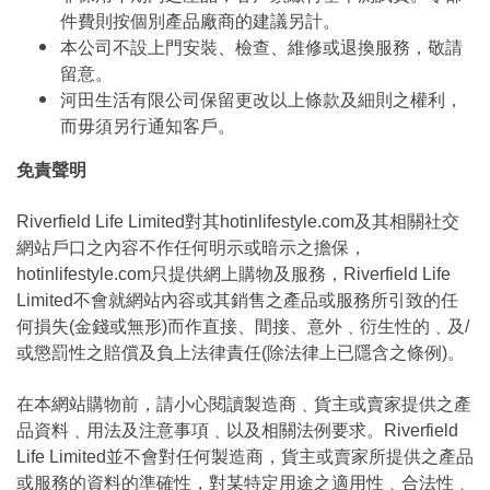
件費則按個別產品廠商的建議另計。
本公司不設上門安裝、檢查、維修或退換服務，敬請
留意。
河田生活有限公司保留更改以上條款及細則之權利，
而毋須另行通知客戶。
免責聲明
Riverfield Life Limited對其hotinlifestyle.com及其相關社交
網站戶口之內容不作任何明示或暗示之擔保，
hotinlifestyle.com只提供網上購物及服務，Riverfield Life
Limited不會就網站內容或其銷售之產品或服務所引致的任
何損失(金錢或無形)而作直接、間接、意外﹑衍生性的﹑及/
或懲罰性之賠償及負上法律責任(除法律上已隱含之條例)。
在本網站購物前，請小心閱讀製造商﹑貨主或賣家提供之產
品資料﹑用法及注意事項﹑以及相關法例要求。Riverfield
Life Limited並不會對任何製造商，貨主或賣家所提供之產品
或服務的資料的準確性，對某特定用途之適用性﹑合法性﹑