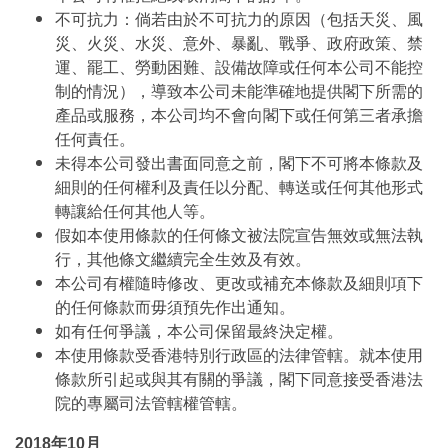
不可抗力：倘若由於不可抗力的原因（包括天災、風
災、火災、水災、意外、暴亂、戰爭、政府政策、禁
運、罷工、勞動困難、設備故障或任何本公司不能控
制的情況），導致本公司未能準確地提供閣下所需的
產品或服務，本公司均不會向閣下或任何第三者承擔
任何責任。
未得本公司發出書面同意之前，閣下不可將本條款及
細則的任何權利及責任以分配、轉送或任何其他形式
轉讓給任何其他人等。
假如本使用條款的任何條文被法院宣告無效或無法執
行，其他條文繼續完全生效及有效。
本公司有權隨時修改、更改或補充本條款及細則項下
的任何條款而毋須預先作出通知。
如有任何爭議，本公司保留最終決定權。
本使用條款受香港特別行政區的法律管轄。就本使用
條款所引起或與其有關的爭議，閣下同意接受香港法
院的專屬司法管轄權管轄。
2018年10月