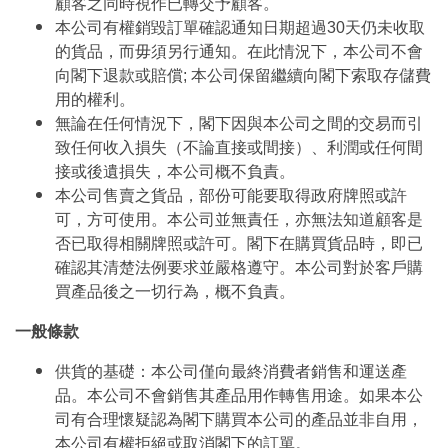
顧客之同時視作已轉交予顧客。
本公司有權銷毀訂單確認通知日期超過30天仍未收取
的貨品，而毋須另行通知。在此情況下，本公司不會
向閣下退款或賠償; 本公司保留繼續向閣下索取存儲費
用的權利。
無論在任何情況下，閣下因與本公司之間的交易而引
致任何收入損失（不論直接或間接）、利潤或任何間
接或後遺損失，本公司概不負責。
本公司售賣之貨品，部份可能要取得政府牌照或許
可，方可使用。本公司並無責任，亦無法知道顧客是
否已取得相關牌照或許可。閣下在購買貨品時，即已
確認其清楚法例要求並嚴格遵守。本公司對於客戶購
買產品後之一切行為，概不負責。
一般條款
供貨的基礎：本公司僅向最終消費者銷售和運送產
品。本公司不會銷售其產品用作轉售用途。如果本公
司有合理懷疑認為閣下購買本公司的產品並非自用，
本公司有權拒絕或取消閣下的訂單。