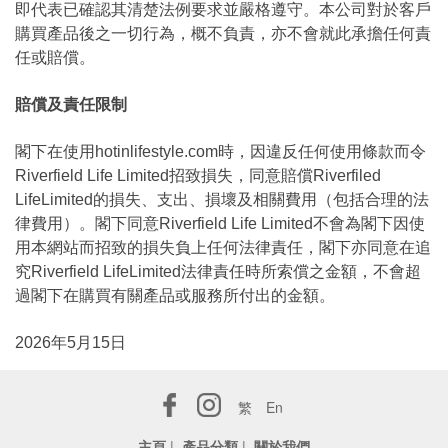
即代表已確認其清楚法例要求並嚴格遵守。本公司對於客戶
購買產品後之一切行為，概不負責，亦不會就此承擔任何責
任或賠償。
賠償及責任限制
閣下在使用hotinlifestyle.com時，因違反任何使用條款而令
Riverfield Life Limited招致損失，同意賠償Riverfiled
LifeLimited的損失、支出、損壞及相關費用（包括合理的法
律費用）。閣下同意Riverfield Life Limited不會為閣下因使
用本網站而招致的損失負上任何法律責任，閣下亦同意在追
究Riverfield LifeLimited法律責任時所索償之金額，不會超
過閣下在購買有關產品或服務所付出的金額。
2026年5月15日
繁
En
主頁
|
產品分類
|
關於我們