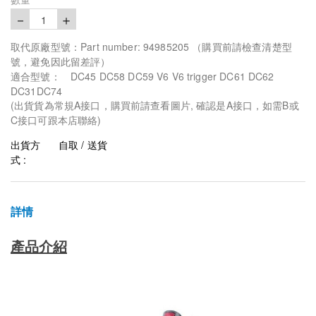
－
＋
1
取代原廠型號：Part number: 94985205 （購買前請檢查清楚型
號，避免因此留差評）
適合型號： DC45 DC58 DC59 V6 V6 trigger DC61 DC62
DC31DC74
(出貨貨為常規A接口，購買前請查看圖片, 確認是A接口，如需B或
C接口可跟本店聯絡)
出貨方
自取 / 送貨
式 :
詳情
產品介紹