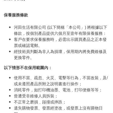
保養服務條款
河田生活有限公司 (以下簡稱「本公司」) 將根據以下
條款，按個別產品提供六個月至壹年有限保養服務：
客戶在要求保養服務時，必需出示購買產品之正本發
票或確認電郵。
經技術員判斷為非人為損壞，保用期內將免費維修及
更換零件。
以下情形不在保用範圍內：
使用不當、疏忽、火災、電擊等行為，不當改裝，及/
或未遵照產品所附之說明書進行操作；
消耗零件，如打印機油墨、電池﹑打印便條等等；
曾遭受非維修人員拆裝；
不正常之磨損﹑踫撞或摔跌；
遺失購物發票、發票經塗改，或發票上沒有購物日