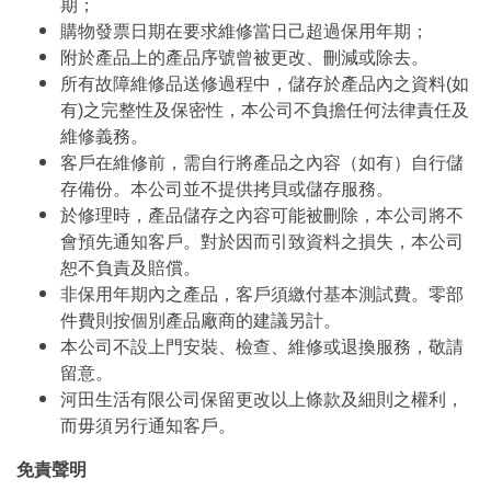
期；
購物發票日期在要求維修當日己超過保用年期；
附於產品上的產品序號曾被更改、刪減或除去。
所有故障維修品送修過程中，儲存於產品內之資料(如
有)之完整性及保密性，本公司不負擔任何法律責任及
維修義務。
客戶在維修前，需自行將產品之內容（如有）自行儲
存備份。本公司並不提供拷貝或儲存服務。
於修理時，產品儲存之內容可能被刪除，本公司將不
會預先通知客戶。對於因而引致資料之損失，本公司
恕不負責及賠償。
非保用年期內之產品，客戶須繳付基本測試費。零部
件費則按個別產品廠商的建議另計。
本公司不設上門安裝、檢查、維修或退換服務，敬請
留意。
河田生活有限公司保留更改以上條款及細則之權利，
而毋須另行通知客戶。
免責聲明