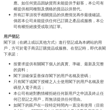
應。如任何貨品因缺貨而未能提供予顧客，本公司有
權提供相同種類及價格的貨品以供替代。
所有訂單須視乎相關貨品的供應情況再作最後確認。
倘若本公司未能提供任何已訂購之產品或服務，本公
司有權拒絕接受或取消訂單。
用戶登記
閣下須（在網上或以其他方式）進行登記成為本網站的用
戶，方可於電子商店訂購貨品或服務。在登記時，即代表閣
下承諾：
按要求提供有關閣下個人的真實、準確、最新及完整
的資料；
閣下須確保妥善保存閣下的用戶名稱及密碼；
只有閣下或閣下授權之人士使用閣下的用戶名稱及密
碼登入電子商店；
本公司有絕對酌情權拒絕任何新用戶之申請及終止任
何已登記之用戶，而無須提供任何理由。
如閣下的賬戶在一段特定時間內一直沒有使用（目前