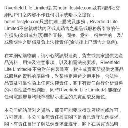
Riverfield Life Limited對其hotinlifestyle.com及其相關社交
網站戶口之內容不作任何明示或暗示之擔保，
hotinlifestyle.com只提供網上購物及服務，Riverfield Life
Limited不會就網站內容或其銷售之產品或服務所引致的任
何損失(金錢或無形)而作直接、間接、意外﹑衍生性的﹑及/
或懲罰性之賠償及負上法律責任(除法律上已隱含之條例)。
在本網站購物前，請小心閱讀製造商﹑貨主或賣家提供之產
品資料﹑用法及注意事項﹑以及相關法例要求。Riverfield
Life Limited並不會對任何製造商，貨主或賣家所提供之產品
或服務的資料的準確性，對某特定用途之適用性﹑合法性﹑
品質及可靠性負上任何法律責任，閣下有責任自行分析資料
的可靠性並作出判斷。同時Riverfield Life Limited不能確保
任何電腦屏幕均能準確顯示產品的真實面貌及顏色。
本公司網站所列之貨品，部份可能要取得政府牌照或許可，
方可使用。本公司並無責任核實閣下是否已遵守法例要求。
閣下有責任自行了解法例要求並遵守。閣下在購買貨品時，