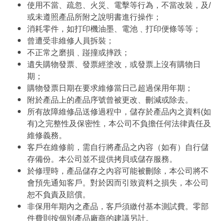
使用不當、疏忽、火災、電擊等行為，不當改裝，及/
或未遵照產品所附之說明書進行操作；
消耗零件，如打印機油墨、電池﹑打印便條等等；
曾遭受非維修人員拆裝；
不正常之磨損﹑踫撞或摔跌；
遺失購物發票、發票經塗改，或發票上沒有購物日
期；
購物發票日期在要求維修當日己超過保用年期；
附於產品上的產品序號曾被更改、刪減或除去。
所有故障維修品送修過程中，儲存於產品內之資料(如
有)之完整性及保密性，本公司不負擔任何法律責任及
維修義務。
客戶在維修前，需自行將產品之內容（如有）自行儲
存備份。本公司並不提供拷貝或儲存服務。
於修理時，產品儲存之內容可能被刪除，本公司將不
會預先通知客戶。對於因而引致資料之損失，本公司
恕不負責及賠償。
非保用年期內之產品，客戶須繳付基本測試費。零部
件費則按個別產品廠商的建議另計。