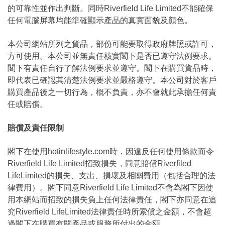
的可靠性並作出判斷。同時Riverfield Life Limited不能確保
任何電腦屏幕均能準確顯示產品的真實面貌及顏色。
本公司網站所列之貨品，部份可能要取得政府牌照或許可，
方可使用。本公司並無責任核實閣下是否已遵守法例要求。
閣下有責任自行了解法例要求並遵守。閣下在購買貨品時，
即代表已確認其清楚法例要求並嚴格遵守。本公司對於客戶
購買產品後之一切行為，概不負責，亦不會就此承擔任何責
任或賠償。
賠償及責任限制
閣下在使用hotinlifestyle.com時，因違反任何使用條款而令
Riverfield Life Limited招致損失，同意賠償Riverfiled
LifeLimited的損失、支出、損壞及相關費用（包括合理的法
律費用）。閣下同意Riverfield Life Limited不會為閣下因使
用本網站而招致的損失負上任何法律責任，閣下亦同意在追
究Riverfield LifeLimited法律責任時所索償之金額，不會超
過閣下在購買有關產品或服務所付出的金額。