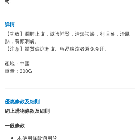
式 :
詳情
【功效】潤肺止咳，滋陰補腎，清熱祛燥，利咽喉，治風
熱，養顏潤膚。
【注意】體質偏涼寒咳、容易腹瀉者避免食用。
產地：中國
重量：300G
優惠條款及細則
網上購物條款及細則
一般條款
本使用條款適用於