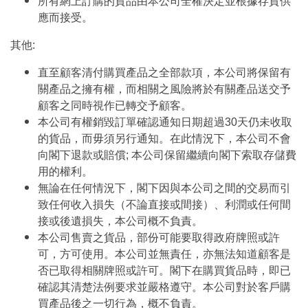
所有網上訂購的貨品由本公司全權決定並根據存貨供
應而接受。
其他:
直至顧客清付購買產品之全部款項，本公司將保留有
關產品之擁有權，而相關之風險將於有關產品送交予
顧客之同時視作已轉交予顧客。
本公司有權銷毀訂單確認通知日期超過30天仍未收取
的貨品，而毋須另行通知。在此情況下，本公司不會
向閣下退款或賠償; 本公司保留繼續向閣下索取存儲費
用的權利。
無論在任何情況下，閣下因與本公司之間的交易而引
致任何收入損失（不論直接或間接）、利潤或任何間
接或後遺損失，本公司概不負責。
本公司售賣之貨品，部份可能要取得政府牌照或許
可，方可使用。本公司並無責任，亦無法知道顧客是
否已取得相關牌照或許可。閣下在購買貨品時，即已
確認其清楚法例要求並嚴格遵守。本公司對於客戶購
買產品後之一切行為，概不負責。