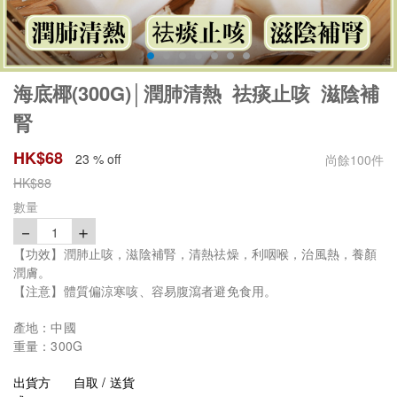
海底椰(300G)│潤肺清熱 祛痰止咳 滋陰補
腎
HK$
68
23 % off
尚餘
100
件
HK$
88
數量
－
＋
1
【功效】潤肺止咳，滋陰補腎，清熱祛燥，利咽喉，治風熱，養顏
潤膚。
【注意】體質偏涼寒咳、容易腹瀉者避免食用。
產地：中國
重量：300G
出貨方
自取 / 送貨