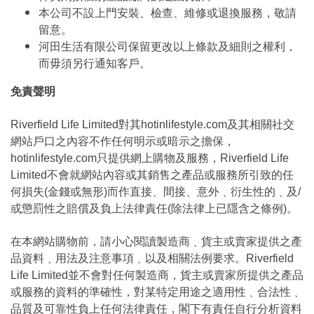
本公司不設上門安裝、檢查、維修或退換服務，敬請
留意。
河田生活有限公司保留更改以上條款及細則之權利，
而毋須另行通知客戶。
免責聲明
Riverfield Life Limited對其hotinlifestyle.com及其相關社交
網站戶口之內容不作任何明示或暗示之擔保，
hotinlifestyle.com只提供網上購物及服務，Riverfield Life
Limited不會就網站內容或其銷售之產品或服務所引致的任
何損失(金錢或無形)而作直接、間接、意外﹑衍生性的﹑及/
或懲罰性之賠償及負上法律責任(除法律上已隱含之條例)。
在本網站購物前，請小心閱讀製造商﹑貨主或賣家提供之產
品資料﹑用法及注意事項﹑以及相關法例要求。Riverfield
Life Limited並不會對任何製造商，貨主或賣家所提供之產品
或服務的資料的準確性，對某特定用途之適用性﹑合法性﹑
品質及可靠性負上任何法律責任，閣下有責任自行分析資料