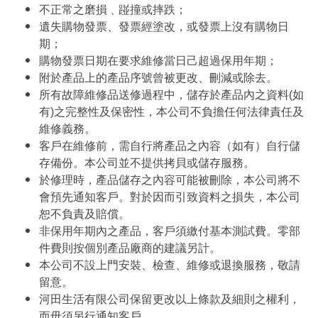
不正常之磨損﹑踫撞或摔跌；
遺失購物發票、發票經塗改，或發票上沒有購物日
期；
購物發票日期在要求維修當日己超過保用年期；
附於產品上的產品序號曾被更改、刪減或除去。
所有故障維修品送修過程中，儲存於產品內之資料(如
有)之完整性及保密性，本公司不負擔任何法律責任及
維修義務。
客戶在維修前，需自行將產品之內容（如有）自行儲
存備份。本公司並不提供拷貝或儲存服務。
於修理時，產品儲存之內容可能被刪除，本公司將不
會預先通知客戶。對於因而引致資料之損失，本公司
恕不負責及賠償。
非保用年期內之產品，客戶須繳付基本測試費。零部
件費則按個別產品廠商的建議另計。
本公司不設上門安裝、檢查、維修或退換服務，敬請
留意。
河田生活有限公司保留更改以上條款及細則之權利，
而毋須另行通知客戶。