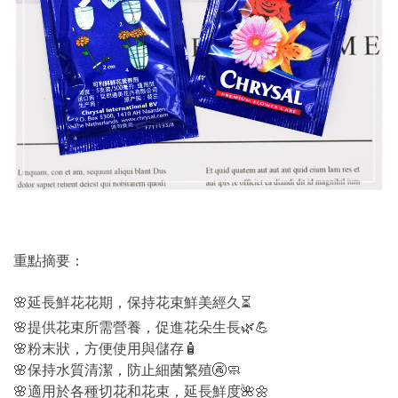
重點摘要：
🌸延長鮮花花期，保持花束鮮美經久⏳
🌸提供花束所需營養，促進花朵生長🌿💪
🌸粉末狀，方便使用與儲存🧴
🌸保持水質清潔，防止細菌繁殖🚱🧼
🌸適用於各種切花和花束，延長鮮度🌺🌼