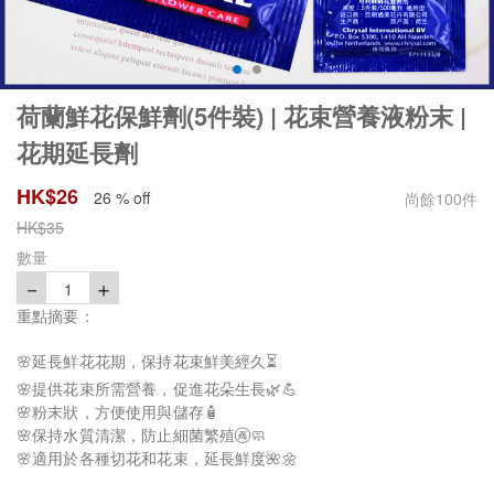
荷蘭鮮花保鮮劑(5件裝) | 花束營養液粉末 |
花期延長劑
HK$
26
26 % off
尚餘
100
件
HK$
35
數量
－
＋
1
重點摘要：
🌸延長鮮花花期，保持花束鮮美經久⏳
🌸提供花束所需營養，促進花朵生長🌿💪
🌸粉末狀，方便使用與儲存🧴
🌸保持水質清潔，防止細菌繁殖🚱🧼
🌸適用於各種切花和花束，延長鮮度🌺🌼