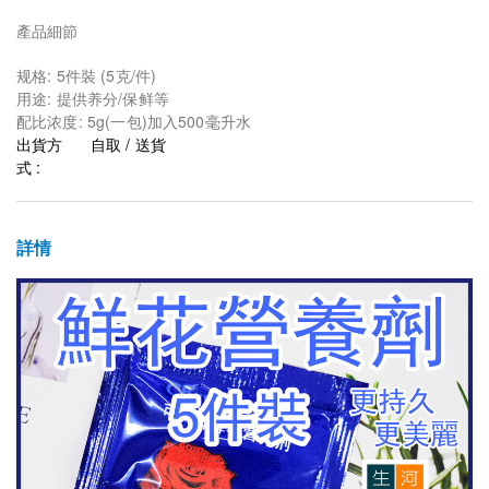
產品細節
规格: 5件裝 (5克/件)
用途: 提供养分/保鲜等
配比浓度: 5g(一包)加入500毫升水
出貨方
自取 / 送貨
式 :
詳情