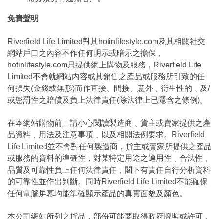
免責聲明
Riverfield Life Limited對其hotinlifestyle.com及其相關社交
網站戶口之內容不作任何明示或暗示之擔保，
hotinlifestyle.com只提供網上購物及服務，Riverfield Life
Limited不會就網站內容或其銷售之產品或服務所引致的任
何損失(金錢或無形)而作直接、間接、意外﹑衍生性的﹑及/
或懲罰性之賠償及負上法律責任(除法律上已隱含之條例)。
在本網站購物前，請小心閱讀製造商﹑貨主或賣家提供之產
品資料﹑用法及注意事項﹑以及相關法例要求。Riverfield
Life Limited並不會對任何製造商，貨主或賣家所提供之產品
或服務的資料的準確性，對某特定用途之適用性﹑合法性﹑
品質及可靠性負上任何法律責任，閣下有責任自行分析資料
的可靠性並作出判斷。同時Riverfield Life Limited不能確保
任何電腦屏幕均能準確顯示產品的真實面貌及顏色。
本公司網站所列之貨品，部份可能要取得政府牌照或許可，