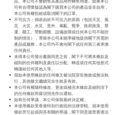
品。本公司不會銷售其產品用作轉售用途。如果本公
司有合理懷疑認為閣下購買本公司的產品並非自用，
本公司有權拒絕或取消閣下的訂單。
不可抗力：倘若由於不可抗力的原因（包括天災、風
災、火災、水災、意外、暴亂、戰爭、政府政策、禁
運、罷工、勞動困難、設備故障或任何本公司不能控
制的情況），導致本公司未能準確地提供閣下所需的
產品或服務，本公司均不會向閣下或任何第三者承擔
任何責任。
未得本公司發出書面同意之前，閣下不可將本條款及
細則的任何權利及責任以分配、轉送或任何其他形式
轉讓給任何其他人等。
假如本使用條款的任何條文被法院宣告無效或無法執
行，其他條文繼續完全生效及有效。
本公司有權隨時修改、更改或補充本條款及細則項下
的任何條款而毋須預先作出通知。
如有任何爭議，本公司保留最終決定權。
本使用條款受香港特別行政區的法律管轄。就本使用
條款所引起或與其有關的爭議，閣下同意接受香港法