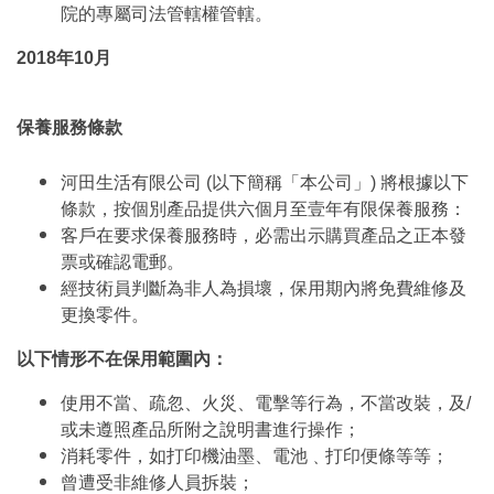
院的專屬司法管轄權管轄。
2018年10月
保養服務條款
河田生活有限公司 (以下簡稱「本公司」) 將根據以下
條款，按個別產品提供六個月至壹年有限保養服務：
客戶在要求保養服務時，必需出示購買產品之正本發
票或確認電郵。
經技術員判斷為非人為損壞，保用期內將免費維修及
更換零件。
以下情形不在保用範圍內：
使用不當、疏忽、火災、電擊等行為，不當改裝，及/
或未遵照產品所附之說明書進行操作；
消耗零件，如打印機油墨、電池﹑打印便條等等；
曾遭受非維修人員拆裝；