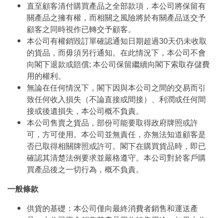
直至顧客清付購買產品之全部款項，本公司將保留有
關產品之擁有權，而相關之風險將於有關產品送交予
顧客之同時視作已轉交予顧客。
本公司有權銷毀訂單確認通知日期超過30天仍未收取
的貨品，而毋須另行通知。在此情況下，本公司不會
向閣下退款或賠償; 本公司保留繼續向閣下索取存儲費
用的權利。
無論在任何情況下，閣下因與本公司之間的交易而引
致任何收入損失（不論直接或間接）、利潤或任何間
接或後遺損失，本公司概不負責。
本公司售賣之貨品，部份可能要取得政府牌照或許
可，方可使用。本公司並無責任，亦無法知道顧客是
否已取得相關牌照或許可。閣下在購買貨品時，即已
確認其清楚法例要求並嚴格遵守。本公司對於客戶購
買產品後之一切行為，概不負責。
一般條款
供貨的基礎：本公司僅向最終消費者銷售和運送產