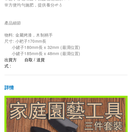
🌸方便均勻施肥，提供養分🌱💧
產品細節
物料: 金屬烤漆，木制柄手
尺寸: 小耙子170mm長
小鏟子180mm長 x 32mm (最濶位置)
小鏟子185mm長 x 48mm (最濶位置)
出貨方
自取 / 送貨
式 :
詳情