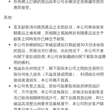
所有網上訂購的貨品由本公司全權決定並根據存貨供
應而接受。
其他:
直至顧客清付購買產品之全部款項，本公司將保留有
關產品之擁有權，而相關之風險將於有關產品送交予
顧客之同時視作已轉交予顧客。
本公司有權銷毀訂單確認通知日期超過30天仍未收取
的貨品，而毋須另行通知。在此情況下，本公司不會
向閣下退款或賠償; 本公司保留繼續向閣下索取存儲費
用的權利。
無論在任何情況下，閣下因與本公司之間的交易而引
致任何收入損失（不論直接或間接）、利潤或任何間
接或後遺損失，本公司概不負責。
本公司售賣之貨品，部份可能要取得政府牌照或許
可，方可使用。本公司並無責任，亦無法知道顧客是
否已取得相關牌照或許可。閣下在購買貨品時，即已
確認其清楚法例要求並嚴格遵守。本公司對於客戶購
買產品後之一切行為，概不負責。