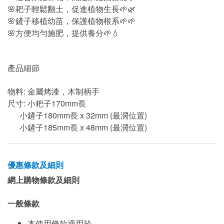
🌸耙子輕鬆翻土，促進植物生長🌱🌿
🌸鏟子移植幼苗，保護植物根系🌱🌱
🌸方便均勻施肥，提供養分🌱💧
產品細節
物料: 金屬烤漆，木制柄手
尺寸: 小耙子170mm長
小鏟子180mm長 x 32mm (最濶位置)
小鏟子185mm長 x 48mm (最濶位置)
優惠條款及細則
網上購物條款及細則
一般條款
本使用條款適用於