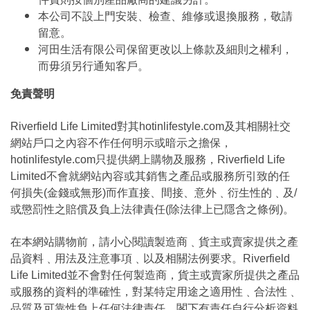
本公司不設上門安裝、檢查、維修或退換服務，敬請
留意。
河田生活有限公司保留更改以上條款及細則之權利，
而毋須另行通知客戶。
免責聲明
Riverfield Life Limited對其hotinlifestyle.com及其相關社交
網站戶口之內容不作任何明示或暗示之擔保，
hotinlifestyle.com只提供網上購物及服務，Riverfield Life
Limited不會就網站內容或其銷售之產品或服務所引致的任
何損失(金錢或無形)而作直接、間接、意外﹑衍生性的﹑及/
或懲罰性之賠償及負上法律責任(除法律上已隱含之條例)。
在本網站購物前，請小心閱讀製造商﹑貨主或賣家提供之產
品資料﹑用法及注意事項﹑以及相關法例要求。Riverfield
Life Limited並不會對任何製造商，貨主或賣家所提供之產品
或服務的資料的準確性，對某特定用途之適用性﹑合法性﹑
品質及可靠性負上任何法律責任，閣下有責任自行分析資料