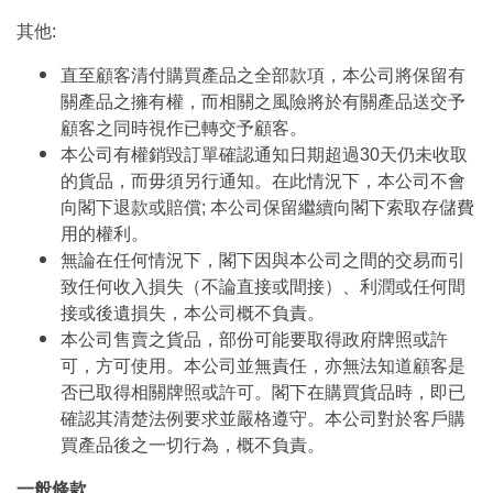
其他:
直至顧客清付購買產品之全部款項，本公司將保留有
關產品之擁有權，而相關之風險將於有關產品送交予
顧客之同時視作已轉交予顧客。
本公司有權銷毀訂單確認通知日期超過30天仍未收取
的貨品，而毋須另行通知。在此情況下，本公司不會
向閣下退款或賠償; 本公司保留繼續向閣下索取存儲費
用的權利。
無論在任何情況下，閣下因與本公司之間的交易而引
致任何收入損失（不論直接或間接）、利潤或任何間
接或後遺損失，本公司概不負責。
本公司售賣之貨品，部份可能要取得政府牌照或許
可，方可使用。本公司並無責任，亦無法知道顧客是
否已取得相關牌照或許可。閣下在購買貨品時，即已
確認其清楚法例要求並嚴格遵守。本公司對於客戶購
買產品後之一切行為，概不負責。
一般條款