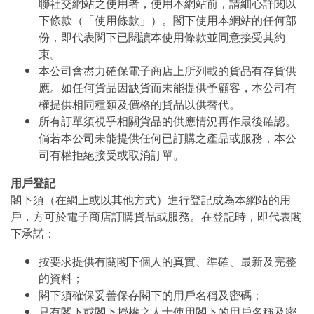
聯社交網站之使用者，使用本網站前，請細心詳閱以
下條款（「使用條款」）。閣下使用本網站的任何部
份，即代表閣下已閱讀本使用條款並同意接受其約
束。
本公司會盡力確保電子商店上所列載的貨品有存貨供
應。如任何貨品因缺貨而未能提供予顧客，本公司有
權提供相同種類及價格的貨品以供替代。
所有訂單須視乎相關貨品的供應情況再作最後確認。
倘若本公司未能提供任何已訂購之產品或服務，本公
司有權拒絕接受或取消訂單。
用戶登記
閣下須（在網上或以其他方式）進行登記成為本網站的用
戶，方可於電子商店訂購貨品或服務。在登記時，即代表閣
下承諾：
按要求提供有關閣下個人的真實、準確、最新及完整
的資料；
閣下須確保妥善保存閣下的用戶名稱及密碼；
只有閣下或閣下授權之人士使用閣下的用戶名稱及密