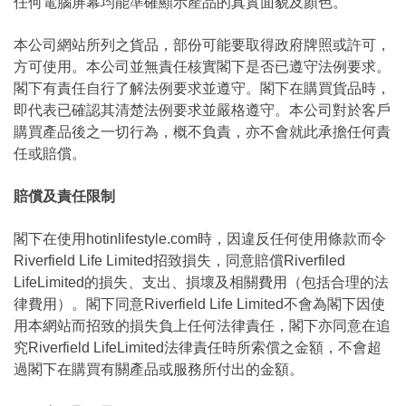
任何電腦屏幕均能準確顯示產品的真實面貌及顏色。
本公司網站所列之貨品，部份可能要取得政府牌照或許可，
方可使用。本公司並無責任核實閣下是否已遵守法例要求。
閣下有責任自行了解法例要求並遵守。閣下在購買貨品時，
即代表已確認其清楚法例要求並嚴格遵守。本公司對於客戶
購買產品後之一切行為，概不負責，亦不會就此承擔任何責
任或賠償。
賠償及責任限制
閣下在使用hotinlifestyle.com時，因違反任何使用條款而令
Riverfield Life Limited招致損失，同意賠償Riverfiled
LifeLimited的損失、支出、損壞及相關費用（包括合理的法
律費用）。閣下同意Riverfield Life Limited不會為閣下因使
用本網站而招致的損失負上任何法律責任，閣下亦同意在追
究Riverfield LifeLimited法律責任時所索償之金額，不會超
過閣下在購買有關產品或服務所付出的金額。