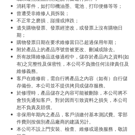
消耗零件，如打印機油墨、電池﹑打印便條等等；
曾遭受非維修人員拆裝；
不正常之磨損﹑踫撞或摔跌；
遺失購物發票、發票經塗改，或發票上沒有購物日
期；
購物發票日期在要求維修當日己超過保用年期；
附於產品上的產品序號曾被更改、刪減或除去。
所有故障維修品送修過程中，儲存於產品內之資料(如
有)之完整性及保密性，本公司不負擔任何法律責任及
維修義務。
客戶在維修前，需自行將產品之內容（如有）自行儲
存備份。本公司並不提供拷貝或儲存服務。
於修理時，產品儲存之內容可能被刪除，本公司將不
會預先通知客戶。對於因而引致資料之損失，本公司
恕不負責及賠償。
非保用年期內之產品，客戶須繳付基本測試費。零部
件費則按個別產品廠商的建議另計。
本公司不設上門安裝、檢查、維修或退換服務，敬請