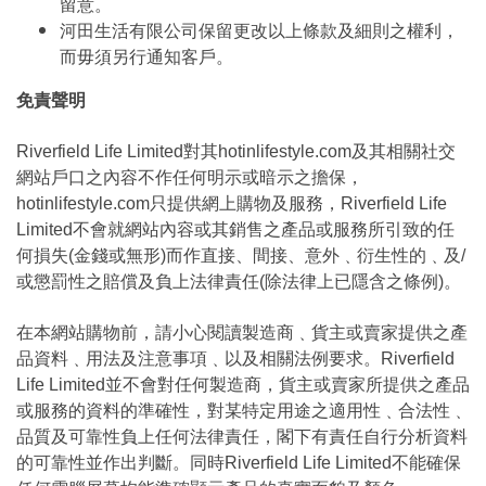
留意。
河田生活有限公司保留更改以上條款及細則之權利，
而毋須另行通知客戶。
免責聲明
Riverfield Life Limited對其hotinlifestyle.com及其相關社交
網站戶口之內容不作任何明示或暗示之擔保，
hotinlifestyle.com只提供網上購物及服務，Riverfield Life
Limited不會就網站內容或其銷售之產品或服務所引致的任
何損失(金錢或無形)而作直接、間接、意外﹑衍生性的﹑及/
或懲罰性之賠償及負上法律責任(除法律上已隱含之條例)。
在本網站購物前，請小心閱讀製造商﹑貨主或賣家提供之產
品資料﹑用法及注意事項﹑以及相關法例要求。Riverfield
Life Limited並不會對任何製造商，貨主或賣家所提供之產品
或服務的資料的準確性，對某特定用途之適用性﹑合法性﹑
品質及可靠性負上任何法律責任，閣下有責任自行分析資料
的可靠性並作出判斷。同時Riverfield Life Limited不能確保