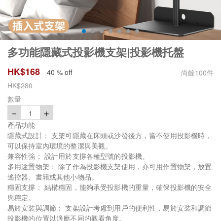
多功能隱藏式投影機支架|投影機托盤
HK$
168
40 % off
尚餘
100
件
HK$
280
數量
－
＋
1
產品功能
隱藏式設計： 支架可隱藏在床頭或沙發後方，當不使用投影機時，
可以保持室內環境的整潔與美觀。
兼容性強： 設計用於支撐各種型號的投影機。
多用途置物架： 除了作為投影機支架使用，亦可用作置物架，放置
遙控器、書籍或其他小物品。
穩固支撐： 結構穩固，能夠承受投影機的重量，確保投影機的安全
與穩定。
易於安裝與調節： 支架設計考慮到用戶的便利性，易於安裝和調節
投影機的位置以適應不同的觀看角度。