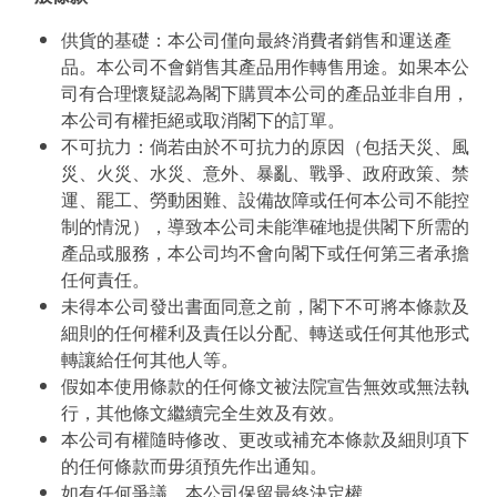
供貨的基礎：本公司僅向最終消費者銷售和運送產
品。本公司不會銷售其產品用作轉售用途。如果本公
司有合理懷疑認為閣下購買本公司的產品並非自用，
本公司有權拒絕或取消閣下的訂單。
不可抗力：倘若由於不可抗力的原因（包括天災、風
災、火災、水災、意外、暴亂、戰爭、政府政策、禁
運、罷工、勞動困難、設備故障或任何本公司不能控
制的情況），導致本公司未能準確地提供閣下所需的
產品或服務，本公司均不會向閣下或任何第三者承擔
任何責任。
未得本公司發出書面同意之前，閣下不可將本條款及
細則的任何權利及責任以分配、轉送或任何其他形式
轉讓給任何其他人等。
假如本使用條款的任何條文被法院宣告無效或無法執
行，其他條文繼續完全生效及有效。
本公司有權隨時修改、更改或補充本條款及細則項下
的任何條款而毋須預先作出通知。
如有任何爭議，本公司保留最終決定權。