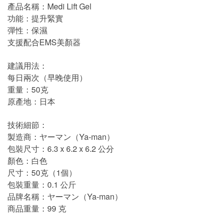
產品名稱：Medi Lift Gel
功能：提升緊實
彈性：保濕
支援配合EMS美顏器
建議用法：
每日兩次（早晚使用）
重量：50克
原產地：日本
技術細節：
製造商：ヤーマン（Ya-man）
包裝尺寸：6.3 x 6.2 x 6.2 公分
顏色：白色
尺寸：50克（1個）
包裝重量：0.1 公斤
品牌名稱：ヤーマン（Ya-man）
商品重量：99 克