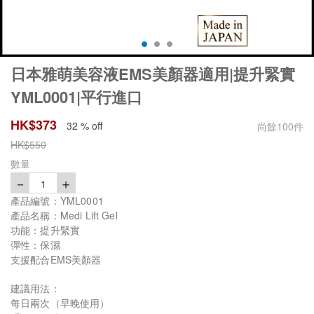
日本雅萌美容液EMS美顏器適用|提升緊實
YML0001|平行進口
HK$
373
32 % off
尚餘
100
件
HK$
550
數量
－
＋
1
產品編號：YML0001
產品名稱：Medi Lift Gel
功能：提升緊實
彈性：保濕
支援配合EMS美顏器
建議用法：
每日兩次（早晚使用）