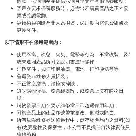
條款，按個別產品提供六個月至壹年有限保養服務：
客戶在要求保養服務時，必需出示購買產品之正本發
票或確認電郵。
經技術員判斷為非人為損壞，保用期內將免費維修及
更換零件。
以下情形不在保用範圍內：
使用不當、疏忽、火災、電擊等行為，不當改裝，及/
或未遵照產品所附之說明書進行操作；
消耗零件，如打印機油墨、電池﹑打印便條等等；
曾遭受非維修人員拆裝；
不正常之磨損﹑踫撞或摔跌；
遺失購物發票、發票經塗改，或發票上沒有購物日
期；
購物發票日期在要求維修當日己超過保用年期；
附於產品上的產品序號曾被更改、刪減或除去。
所有故障維修品送修過程中，儲存於產品內之資料(如
有)之完整性及保密性，本公司不負擔任何法律責任及
維修義務。