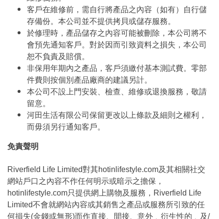
客戶在維修前，需自行將產品之內容（如有）自行儲
存備份。本公司並不提供拷貝或儲存服務。
於修理時，產品儲存之內容可能被刪除，本公司將不
會預先通知客戶。對於因而引致資料之損失，本公司
恕不負責及賠償。
非保用年期內之產品，客戶須繳付基本測試費。零部
件費則按個別產品廠商的建議另計。
本公司不設上門安裝、檢查、維修或退換服務，敬請
留意。
河田生活有限公司保留更改以上條款及細則之權利，
而毋須另行通知客戶。
免責聲明
Riverfield Life Limited對其hotinlifestyle.com及其相關社交
網站戶口之內容不作任何明示或暗示之擔保，
hotinlifestyle.com只提供網上購物及服務，Riverfield Life
Limited不會就網站內容或其銷售之產品或服務所引致的任
何損失(金錢或無形)而作直接、間接、意外﹑衍生性的﹑及/