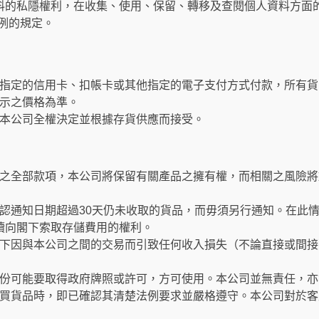
料的私隱權利，在收集、使用、保留、轉移及查閱個人資料方面
條例的規定。
指定的信用卡、扣帳卡或其他指定的電子支付方式付款，所有貨
示之價格為準。
本公司全權決定並根據存貨供應而接受。
之全部款項，本公司將保留有關產品之擁有權，而相關之風險將
認通知日期超過30天仍未收取的貨品，而毋須另行通知。在此
繼續向閣下索取存儲費用的權利。
下因與本公司之間的交易而引致任何收入損失（不論直接或間接
份可能要取得政府牌照或許可，方可使用。本公司並無責任，亦
買貨品時，即已確認其清楚法例要求並嚴格遵守。本公司對於客