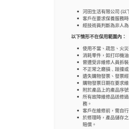
河田生活有限公司 (
客戶在要求保養服務時
經技術員判斷為非人為
以下情形不在保用範圍內：
使用不當、疏忽、火災
消耗零件，如打印機油
曾遭受非維修人員拆裝
不正常之磨損﹑踫撞或
遺失購物發票、發票經
購物發票日期在要求維
附於產品上的產品序號
所有故障維修品送修過
務。
客戶在維修前，需自行
於修理時，產品儲存之
賠償。