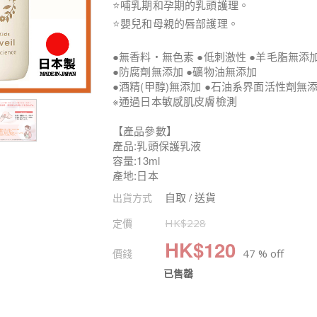
⭐哺乳期和孕期的乳頭護理。
⭐嬰兒和母親的唇部護理。
●無香料・無色素 ●低刺激性 ●羊毛脂無添
●防腐劑無添加 ●礦物油無添加
●酒精(甲醇)無添加 ●石油系界面活性劑無
※通過日本敏感肌皮膚檢測
【產品參數】
產品:乳頭保護乳液
容量:13ml
產地:日本
自取 / 送貨
出貨方式
定價
HK$
228
HK$
120
價錢
47 % off
已售罄