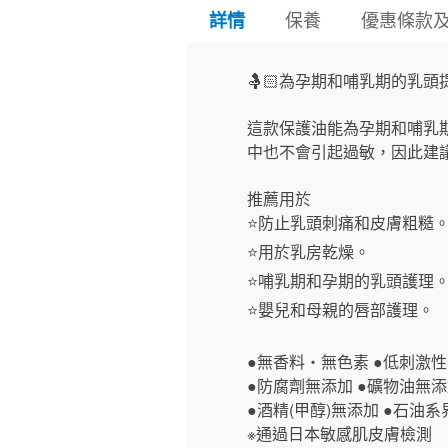
保養
優惠條款
詳情
🤱🏻為孕期和哺乳期的乳
這款保護油能為孕期和哺乳
中也不會引起過敏，因此建
推薦用於
⭐防止乳頭刺痛和皮膚粗糙
⭐用於乳房乾燥。
⭐哺乳期和孕期的乳頭護理
⭐嬰兒和母親的唇部護理。
●無香料・無色素 ●低刺激性
●防腐劑無添加 ●礦物油無
●酒精(甲醇)無添加 ●石油
※通過日本敏感肌皮膚檢測