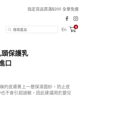
指定貨品買滿$200 全單免運
0
En
il 乳頭保護乳
行進口
燥的皮膚裹上一層保濕面紗，防止皮
中也不會引起過敏，因此建議用於嬰兒