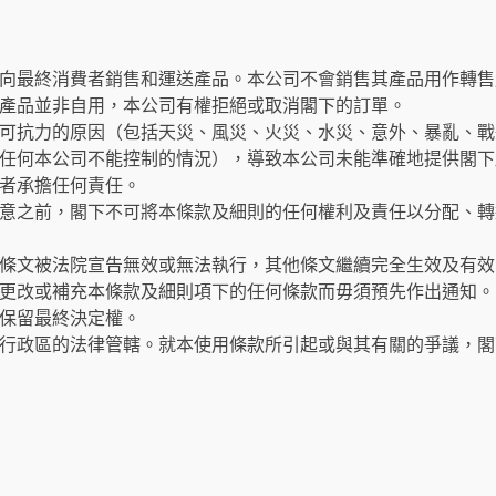
向最終消費者銷售和運送產品。本公司不會銷售其產品用作轉售
產品並非自用，本公司有權拒絕或取消閣下的訂單。
可抗力的原因（包括天災、風災、火災、水災、意外、暴亂、戰
任何本公司不能控制的情況），導致本公司未能準確地提供閣下
者承擔任何責任。
意之前，閣下不可將本條款及細則的任何權利及責任以分配、轉
條文被法院宣告無效或無法執行，其他條文繼續完全生效及有效
更改或補充本條款及細則項下的任何條款而毋須預先作出通知。
保留最終決定權。
行政區的法律管轄。就本使用條款所引起或與其有關的爭議，閣