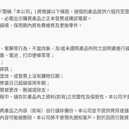
以下簡稱「本公司」) 將根據以下條款，按個別產品提供六個月至
，必需出示購買產品之正本發票或確認電郵。
損壞，保用期內將免費維修及更換零件。
、電擊等行為，不當改裝，及/或未遵照產品所附之說明書進行
墨、電池﹑打印便條等等；
；
摔跌；
塗改，或發票上沒有購物日期；
修當日己超過保用年期；
曾被更改、刪減或除去。
程中，儲存於產品內之資料(如有)之完整性及保密性，本公司不
將產品之內容（如有）自行儲存備份。本公司並不提供拷貝或儲
內容可能被刪除，本公司將不會預先通知客戶。對於因而引致資