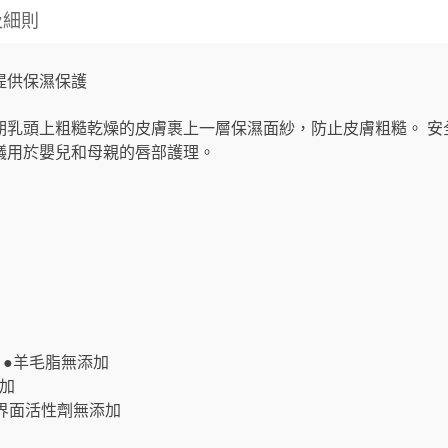
及細則
頭提供保濕保護
期乳頭上粗糙乾燥的皮膚裹上一層保濕面紗，防止皮膚粗糙。 安
議用於嬰兒和母親的唇部護理。
。
。
 ●羊毛脂無添加
添加
系界面活性劑無添加