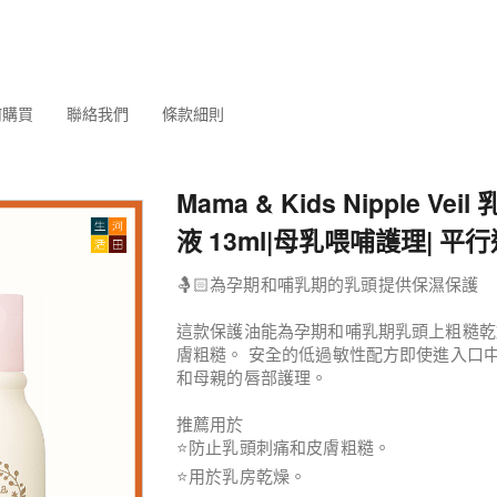
何購買
聯絡我們
條款細則
Mama & Kids Nipple Ve
液 13ml|母乳喂哺護理| 平
🤱🏻為孕期和哺乳期的乳頭提供保濕保護
這款保護油能為孕期和哺乳期乳頭上粗糙乾
膚粗糙。 安全的低過敏性配方即使進入口
和母親的唇部護理。
推薦用於
⭐防止乳頭刺痛和皮膚粗糙。
⭐用於乳房乾燥。