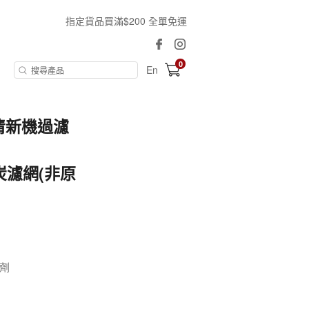
指定貨品買滿$200 全單免運
0
En
氣清新機過濾
活性炭濾網(非原
劑