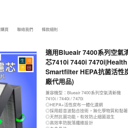
何購買
聯絡我們
條款細則
適用Blueair 7400系列空
芯7410i 7440i 7470i|Health
Smartfilter HEPA抗菌
廠代用品)
兼容機型：Blueair 7400系列空氣清新機
7410i / 7440i / 7470i
◎HEPA+活性炭布一體化濾網
◎採用超音波黏合技術，無化學物質和黏著
◎天然抗菌功能，有效防止細菌滋生
◎高效率防脫落纖維設計