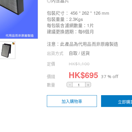
◎內含晶片
包裝尺寸： 456 * 262 * 126 mm
包裝重量：2.3Kgs
每包裝含濾網數量：1片
建議更換週期：每6個月
注意：此產品為代用品而非原廠製造
自取 / 送貨
出貨方式
定價
HK$
1,100
HK$
695
價錢
37 % off
數量
加入購物車
立即購