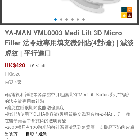
YA-MAN YML0003 Medi Lift 3D Micro
Filler 法令紋專用填充微針貼(4對/盒) | 減淡
虎紋 | 平行進口
HK$
420
19 % off
HK$
520
內容:4套
♦從電視和雜誌等各媒體中引起熱議的"MediLift Series系列"中誕生
的法令紋專用微針貼
♦讓您在睡眠期間也能增強肌底
♦微針貼使用了CLHA美容液(透明質酸交織聚合物-2-NA)，是一種
在醫學美容中會施術的透明質酸
♦2000根只有100微米的微針深層滲透到角質層，支撐起下陷的皮膚
出貨方
自取 / 送貨