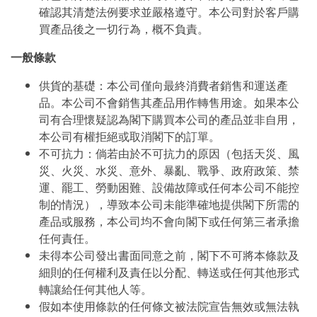
確認其清楚法例要求並嚴格遵守。本公司對於客戶購
買產品後之一切行為，概不負責。
一般條款
供貨的基礎：本公司僅向最終消費者銷售和運送產
品。本公司不會銷售其產品用作轉售用途。如果本公
司有合理懷疑認為閣下購買本公司的產品並非自用，
本公司有權拒絕或取消閣下的訂單。
不可抗力：倘若由於不可抗力的原因（包括天災、風
災、火災、水災、意外、暴亂、戰爭、政府政策、禁
運、罷工、勞動困難、設備故障或任何本公司不能控
制的情況），導致本公司未能準確地提供閣下所需的
產品或服務，本公司均不會向閣下或任何第三者承擔
任何責任。
未得本公司發出書面同意之前，閣下不可將本條款及
細則的任何權利及責任以分配、轉送或任何其他形式
轉讓給任何其他人等。
假如本使用條款的任何條文被法院宣告無效或無法執