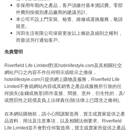
非保用年期內之產品，客戶須繳付基本測試費。零部
件費則按個別產品廠商的建議另計。
本公司不設上門安裝、檢查、維修或退換服務，敬請
留意。
河田生活有限公司保留更改以上條款及細則之權利，
而毋須另行通知客戶。
免責聲明
Riverfield Life Limited對其hotinlifestyle.com及其相關社交
網站戶口之內容不作任何明示或暗示之擔保，
hotinlifestyle.com只提供網上購物及服務，Riverfield Life
Limited不會就網站內容或其銷售之產品或服務所引致的任
何損失(金錢或無形)而作直接、間接、意外﹑衍生性的﹑及/
或懲罰性之賠償及負上法律責任(除法律上已隱含之條例)。
在本網站購物前，請小心閱讀製造商﹑貨主或賣家提供之產
品資料﹑用法及注意事項﹑以及相關法例要求。Riverfield
Life Limited並不會對任何製造商，貨主或賣家所提供之產品