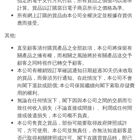
指定的電子支付方式付款，所有貨品之價值均以港幣
計算。貨品以訂購當日電子商店所示之價格為準。
所有網上訂購的貨品由本公司全權決定並根據存貨供
應而接受。
其他:
直至顧客清付購買產品之全部款項，本公司將保留有
關產品之擁有權，而相關之風險將於有關產品送交予
顧客之同時視作已轉交予顧客。
本公司有權銷毀訂單確認通知日期超過30天仍未收取
的貨品，而毋須另行通知。在此情況下，本公司不會
向閣下退款或賠償; 本公司保留繼續向閣下索取存儲費
用的權利。
無論在任何情況下，閣下因與本公司之間的交易而引
致任何收入損失（不論直接或間接）、利潤或任何間
接或後遺損失，本公司概不負責。
本公司售賣之貨品，部份可能要取得政府牌照或許
可，方可使用。本公司並無責任，亦無法知道顧客是
否已取得相關牌照或許可。閣下在購買貨品時，即已