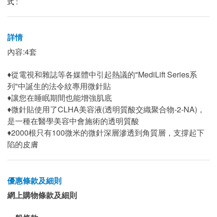
式 :
詳情
內容:4套
♦從電視和雜誌等各媒體中引起熱議的"MediLift Series系
列"中誕生的法令紋專用微針貼
♦讓您在睡眠期間也能增強肌底
♦微針貼使用了CLHA美容液(透明質酸交織聚合物-2-NA)，
是一種在醫學美容中會施術的透明質酸
♦2000根只有100微米的微針深層滲透到角質層，支撐起下
陷的皮膚
優惠條款及細則
網上購物條款及細則