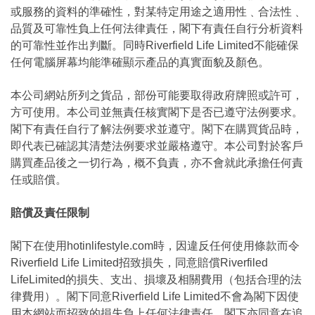
或服務的資料的準確性，對某特定用途之適用性﹑合法性﹑
品質及可靠性負上任何法律責任，閣下有責任自行分析資料
的可靠性並作出判斷。同時Riverfield Life Limited不能確保
任何電腦屏幕均能準確顯示產品的真實面貌及顏色。
本公司網站所列之貨品，部份可能要取得政府牌照或許可，
方可使用。本公司並無責任核實閣下是否已遵守法例要求。
閣下有責任自行了解法例要求並遵守。閣下在購買貨品時，
即代表已確認其清楚法例要求並嚴格遵守。本公司對於客戶
購買產品後之一切行為，概不負責，亦不會就此承擔任何責
任或賠償。
賠償及責任限制
閣下在使用hotinlifestyle.com時，因違反任何使用條款而令
Riverfield Life Limited招致損失，同意賠償Riverfiled
LifeLimited的損失、支出、損壞及相關費用（包括合理的法
律費用）。閣下同意Riverfield Life Limited不會為閣下因使
用本網站而招致的損失負上任何法律責任，閣下亦同意在追