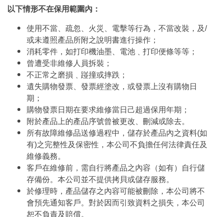
以下情形不在保用範圍內：
使用不當、疏忽、火災、電擊等行為，不當改裝，及/
或未遵照產品所附之說明書進行操作；
消耗零件，如打印機油墨、電池﹑打印便條等等；
曾遭受非維修人員拆裝；
不正常之磨損﹑踫撞或摔跌；
遺失購物發票、發票經塗改，或發票上沒有購物日
期；
購物發票日期在要求維修當日己超過保用年期；
附於產品上的產品序號曾被更改、刪減或除去。
所有故障維修品送修過程中，儲存於產品內之資料(如
有)之完整性及保密性，本公司不負擔任何法律責任及
維修義務。
客戶在維修前，需自行將產品之內容（如有）自行儲
存備份。本公司並不提供拷貝或儲存服務。
於修理時，產品儲存之內容可能被刪除，本公司將不
會預先通知客戶。對於因而引致資料之損失，本公司
恕不負責及賠償。