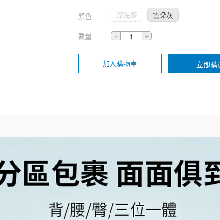
深海藍
雲朵灰
顏色
數量
加入購物車
立即購