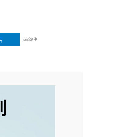
尚餘
9
件
買