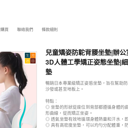
何購買
聯絡我們
條款細則
兒童矯姿防駝背腰坐墊|辦公
3D人體工學矯正姿態坐墊|
墊
暢銷日本專業級矯正姿態坐墊，旨在幫助防
沙發或甚至地板上。
特點：
◎ 坐墊的形狀從座位到背部都遵循身體的
形曲線，從而矯正坐姿。
◎ 透氣坐墊有效地循環身體熱量和汗水，
◎ 具有高密度坐墊，可以均勻分配體重，