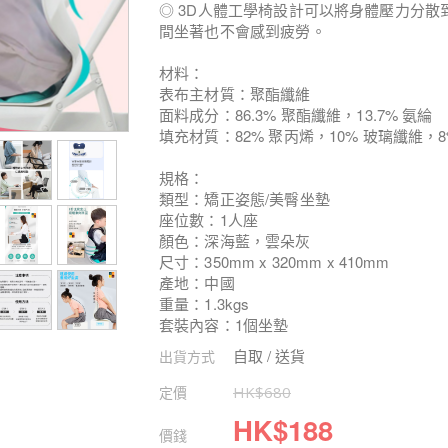
◎ 3D人體工學椅設計可以將身體壓力分
間坐著也不會感到疲勞。
材料：
表布主材質：聚酯纖維
面料成分：86.3% 聚酯纖維，13.7% 氨綸
填充材質：82% 聚丙烯，10% 玻璃纖維，8
規格：
類型：矯正姿態/美臀坐墊
座位數：1人座
顏色：深海藍，雲朵灰
尺寸：350mm x 320mm x 410mm
產地：中國
重量：1.3kgs
套裝內容：1個坐墊
自取 / 送貨
出貨方式
定價
HK$
680
HK$
188
價錢