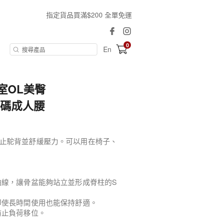
指定貨品買滿$200 全單免運
0
En
室OL美臀
細碼成人腰
止駝背並舒緩壓力。可以用在椅子、
曲線，讓骨盆能夠站立並形成脊柱的S
即使長時間使用也能保持舒適。
防止負荷移位。