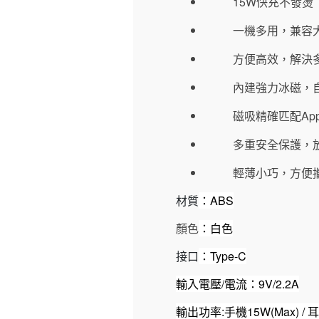
15W
快充不發燙
一機多用，兼容
方便高效，解決
內建強力冰磁，
磁吸精確匹配Apple
多重安全保護，
輕薄小巧，方便
材質
：
ABS
顏色
：白色
接口
：
Type-C
輸入電壓
/
電流：
9V/2.2A
輸出功率
:
手機
15W(Max) /
耳