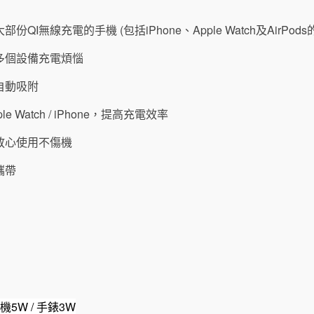
大部份
QI
無線充電的手機
(
包括iPhone、Apple Watch及AirPod
多個設備充電煩惱
自動吸附
 Watch / iPhone，提高充電效率
放心使用不傷機
攜帶
機
5W /
手錶
3W