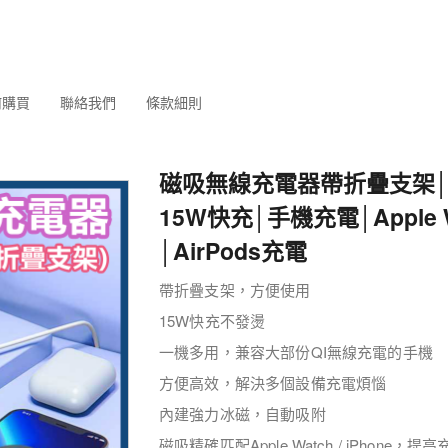
何購買
聯絡我們
條款細則
磁吸無線充電器帶折疊支架│Ma
15W快充│手機充電│Apple 
│AirPods充電
帶折疊支架，方便使用
15W
快充不發燙
一機多用，兼容大部份
QI
無線充電的手機
方便高效，解決多個設備充電煩惱
內建強力冰磁，自動吸附
磁吸精確匹配Apple Watch / iPhone，提