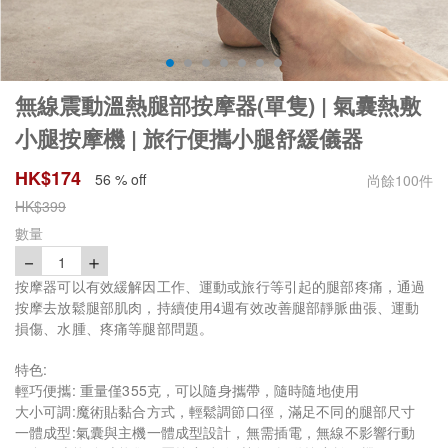
無線震動溫熱腿部按摩器(單隻) | 氣囊熱敷
小腿按摩機 | 旅行便攜小腿舒緩儀器
HK$
174
56 % off
尚餘
100
件
HK$
399
數量
－
＋
1
按摩器可以有效緩解因工作、運動或旅行等引起的腿部疼痛，通過
按摩去放鬆腿部肌肉，持續使用4週有效改善腿部靜脈曲張、運動
損傷、水腫、疼痛等腿部問題。
特色:
輕巧便攜: 重量僅355克，可以隨身攜帶，隨時隨地使用
大小可調:魔術貼黏合方式，輕鬆調節口徑，滿足不同的腿部尺寸
一體成型:氣囊與主機一體成型設計，無需插電，無線不影響行動