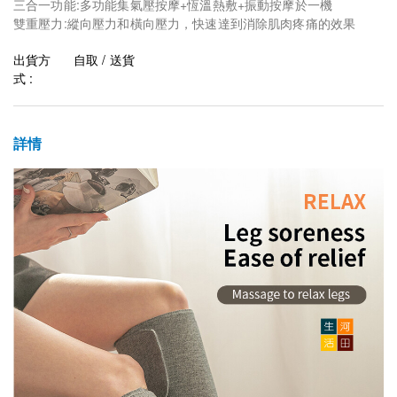
三合一功能:多功能集氣壓按摩+恆溫熱敷+振動按摩於一機
雙重壓力:縱向壓力和橫向壓力，快速達到消除肌肉疼痛的效果
出貨方
自取 / 送貨
式 :
詳情