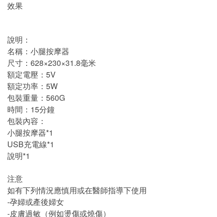
效果
說明：
名稱：小腿按摩器
尺寸：628×230×31.8毫米
額定電壓：5V
額定功率：5W
包裝重量：560G
時間：15分鐘
包裝內容：
小腿按摩器*1
USB充電線*1
說明*1
注意
如有下列情況應慎用或在醫師指導下使用
-孕婦或產後婦女
-皮膚過敏（例如燙傷或燒傷）