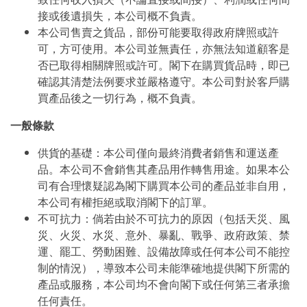
接或後遺損失，本公司概不負責。
本公司售賣之貨品，部份可能要取得政府牌照或許
可，方可使用。本公司並無責任，亦無法知道顧客是
否已取得相關牌照或許可。閣下在購買貨品時，即已
確認其清楚法例要求並嚴格遵守。本公司對於客戶購
買產品後之一切行為，概不負責。
一般條款
供貨的基礎：本公司僅向最終消費者銷售和運送產
品。本公司不會銷售其產品用作轉售用途。如果本公
司有合理懷疑認為閣下購買本公司的產品並非自用，
本公司有權拒絕或取消閣下的訂單。
不可抗力：倘若由於不可抗力的原因（包括天災、風
災、火災、水災、意外、暴亂、戰爭、政府政策、禁
運、罷工、勞動困難、設備故障或任何本公司不能控
制的情況），導致本公司未能準確地提供閣下所需的
產品或服務，本公司均不會向閣下或任何第三者承擔
任何責任。