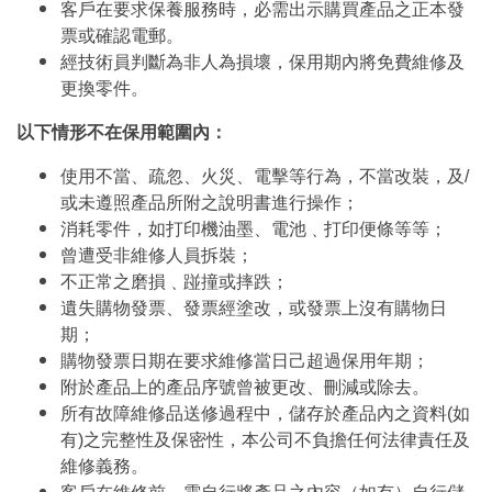
客戶在要求保養服務時，必需出示購買產品之正本發
票或確認電郵。
經技術員判斷為非人為損壞，保用期內將免費維修及
更換零件。
以下情形不在保用範圍內：
使用不當、疏忽、火災、電擊等行為，不當改裝，及/
或未遵照產品所附之說明書進行操作；
消耗零件，如打印機油墨、電池﹑打印便條等等；
曾遭受非維修人員拆裝；
不正常之磨損﹑踫撞或摔跌；
遺失購物發票、發票經塗改，或發票上沒有購物日
期；
購物發票日期在要求維修當日己超過保用年期；
附於產品上的產品序號曾被更改、刪減或除去。
所有故障維修品送修過程中，儲存於產品內之資料(如
有)之完整性及保密性，本公司不負擔任何法律責任及
維修義務。