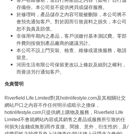
客戶在維修前，需自行將產品之內容（如有）自行儲
存備份。本公司並不提供拷貝或儲存服務。
於修理時，產品儲存之內容可能被刪除，本公司將不
會預先通知客戶。對於因而引致資料之損失，本公司
恕不負責及賠償。
非保用年期內之產品，客戶須繳付基本測試費。零部
件費則按個別產品廠商的建議另計。
本公司不設上門安裝、檢查、維修或退換服務，敬請
留意。
河田生活有限公司保留更改以上條款及細則之權利，
而毋須另行通知客戶。
免責聲明
Riverfield Life Limited對其hotinlifestyle.com及其相關社交
網站戶口之內容不作任何明示或暗示之擔保，
hotinlifestyle.com只提供網上購物及服務，Riverfield Life
Limited不會就網站內容或其銷售之產品或服務所引致的任
何損失(金錢或無形)而作直接、間接、意外﹑衍生性的﹑及/
或懲罰性之賠償及負上法律責任(除法律上已隱含之條例)。