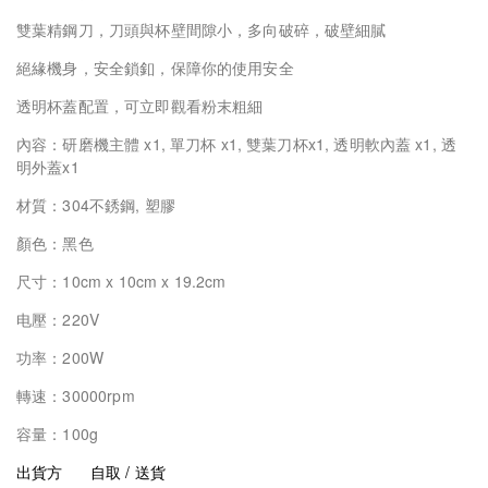
雙葉精鋼刀，刀頭與杯壁間隙小，多向破碎，破壁細膩
絕緣機身，安全鎖釦，保障你的使用安全
透明杯蓋配置，可立即觀看粉末粗細
內容
：
研磨機主體 x1, 單刀杯 x1, 雙葉刀杯x1, 透明軟內蓋 x1, 透
明外蓋x1
材質：
304
不銹鋼, 塑膠
顏色：黑色
尺寸：10cm x 10cm x 19.2cm
电壓：220V
功率：200W
轉速：30000rpm
容量：100g
出貨方
自取 / 送貨