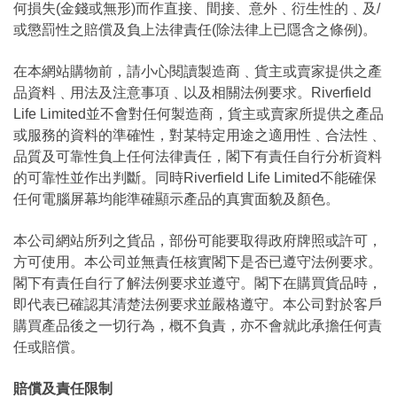
何損失(金錢或無形)而作直接、間接、意外﹑衍生性的﹑及/
或懲罰性之賠償及負上法律責任(除法律上已隱含之條例)。
在本網站購物前，請小心閱讀製造商﹑貨主或賣家提供之產
品資料﹑用法及注意事項﹑以及相關法例要求。Riverfield
Life Limited並不會對任何製造商，貨主或賣家所提供之產品
或服務的資料的準確性，對某特定用途之適用性﹑合法性﹑
品質及可靠性負上任何法律責任，閣下有責任自行分析資料
的可靠性並作出判斷。同時Riverfield Life Limited不能確保
任何電腦屏幕均能準確顯示產品的真實面貌及顏色。
本公司網站所列之貨品，部份可能要取得政府牌照或許可，
方可使用。本公司並無責任核實閣下是否已遵守法例要求。
閣下有責任自行了解法例要求並遵守。閣下在購買貨品時，
即代表已確認其清楚法例要求並嚴格遵守。本公司對於客戶
購買產品後之一切行為，概不負責，亦不會就此承擔任何責
任或賠償。
賠償及責任限制