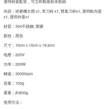
透明杯蓋配置，可立即觀看粉末粗細
內容
：
研磨機主體 x1, 單刀杯 x1, 雙葉刀杯x1, 透明軟內蓋
x1, 透明外蓋x1
材質：
304
不銹鋼, 塑膠
顏色：黑色
尺寸：10cm x 10cm x 19.2cm
电壓：220V
功率：200W
轉速：30000rpm
容量：100g
重量：約800g
使用方法：