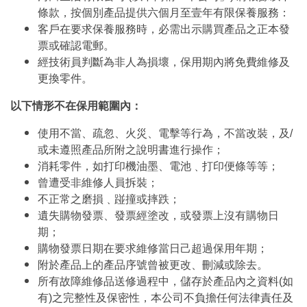
條款，按個別產品提供六個月至壹年有限保養服務：
客戶在要求保養服務時，必需出示購買產品之正本發
票或確認電郵。
經技術員判斷為非人為損壞，保用期內將免費維修及
更換零件。
以下情形不在保用範圍內：
使用不當、疏忽、火災、電擊等行為，不當改裝，及/
或未遵照產品所附之說明書進行操作；
消耗零件，如打印機油墨、電池﹑打印便條等等；
曾遭受非維修人員拆裝；
不正常之磨損﹑踫撞或摔跌；
遺失購物發票、發票經塗改，或發票上沒有購物日
期；
購物發票日期在要求維修當日己超過保用年期；
附於產品上的產品序號曾被更改、刪減或除去。
所有故障維修品送修過程中，儲存於產品內之資料(如
有)之完整性及保密性，本公司不負擔任何法律責任及