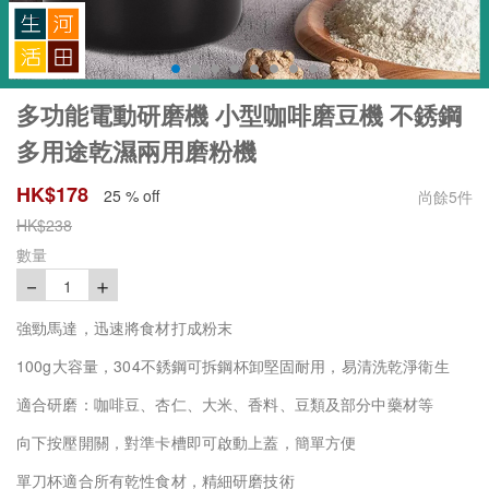
多功能電動研磨機 小型咖啡磨豆機 不銹鋼
多用途乾濕兩用磨粉機
HK$
178
25 % off
尚餘
5
件
HK$
238
數量
－
＋
1
強勁馬達，迅速將食材打成粉末
100g
大容量，304不銹鋼可拆鋼杯卸堅固耐用，易清洗乾淨衛生
適合研磨：咖啡豆、杏仁、大米、香料、豆類及部分中藥材等
向下按壓開關，對準卡槽即可啟動上蓋，簡單方便
單刀杯適合所有乾性食材，精細研磨技術