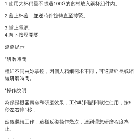
1.
使用大杯稱量不超過100G的食材放入鋼杯組件內。
2.
蓋上杯蓋，並逆時針旋轉直至擰緊。
3.
插上電源。
4.向下按壓開關。
溫馨提示
*
研磨時間
粗細不同由妳掌控，因個人精細需求不同，可適當延長或縮
短研磨時間。
*
操作說明
為保證機器壽命和研磨效果，工作時間請間歇性使用，按5
秒左右停1秒，
然後繼續工作，這樣反復操作幾次，達到理想研磨程度為
止。