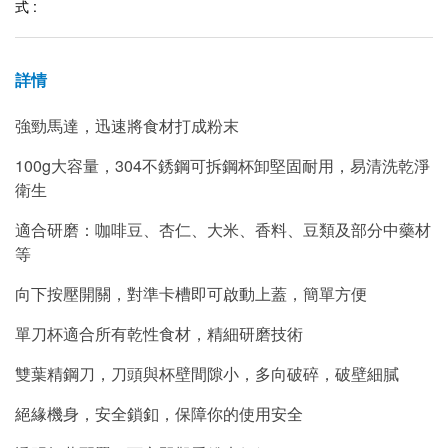
式 :
詳情
強勁馬達，迅速將食材打成粉末
100g
大容量，304不銹鋼可拆鋼杯卸堅固耐用，易清洗乾淨
衛生
適合研磨：咖啡豆、杏仁、大米、香料、豆類及部分中藥材
等
向下按壓開關，對準卡槽即可啟動上蓋，簡單方便
單刀杯適合所有乾性食材，精細研磨技術
雙葉精鋼刀，刀頭與杯壁間隙小，多向破碎，破壁細膩
絕緣機身，安全鎖釦，保障你的使用安全