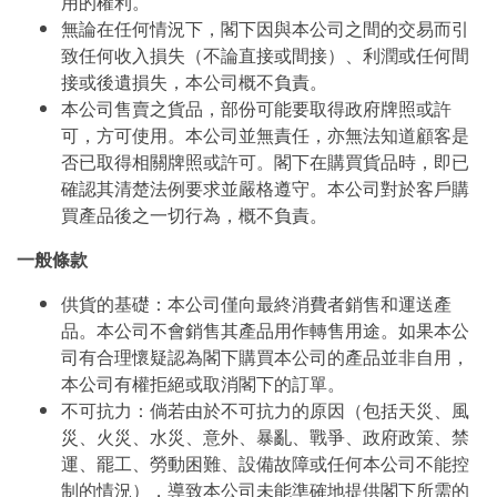
用的權利。
無論在任何情況下，閣下因與本公司之間的交易而引
致任何收入損失（不論直接或間接）、利潤或任何間
接或後遺損失，本公司概不負責。
本公司售賣之貨品，部份可能要取得政府牌照或許
可，方可使用。本公司並無責任，亦無法知道顧客是
否已取得相關牌照或許可。閣下在購買貨品時，即已
確認其清楚法例要求並嚴格遵守。本公司對於客戶購
買產品後之一切行為，概不負責。
一般條款
供貨的基礎：本公司僅向最終消費者銷售和運送產
品。本公司不會銷售其產品用作轉售用途。如果本公
司有合理懷疑認為閣下購買本公司的產品並非自用，
本公司有權拒絕或取消閣下的訂單。
不可抗力：倘若由於不可抗力的原因（包括天災、風
災、火災、水災、意外、暴亂、戰爭、政府政策、禁
運、罷工、勞動困難、設備故障或任何本公司不能控
制的情況），導致本公司未能準確地提供閣下所需的