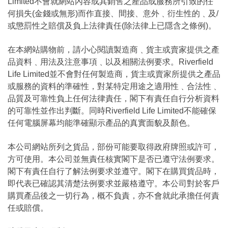
Limited不會就網站內容或其銷售之產品或服務所引致的任
何損失(金錢或無形)而作直接、間接、意外﹑衍生性的﹑及/
或懲罰性之賠償及負上法律責任(除法律上已隱含之條例)。
在本網站購物前，請小心閱讀製造商﹑貨主或賣家提供之產
品資料﹑用法及注意事項﹑以及相關法例要求。Riverfield
Life Limited並不會對任何製造商，貨主或賣家所提供之產品
或服務的資料的準確性，對某特定用途之適用性﹑合法性﹑
品質及可靠性負上任何法律責任，閣下有責任自行分析資料
的可靠性並作出判斷。同時Riverfield Life Limited不能確保
任何電腦屏幕均能準確顯示產品的真實面貌及顏色。
本公司網站所列之貨品，部份可能要取得政府牌照或許可，
方可使用。本公司並無責任核實閣下是否已遵守法例要求。
閣下有責任自行了解法例要求並遵守。閣下在購買貨品時，
即代表已確認其清楚法例要求並嚴格遵守。本公司對於客戶
購買產品後之一切行為，概不負責，亦不會就此承擔任何責
任或賠償。