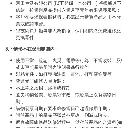
河田生活有限公司 (以下簡稱「本公司」) 將根據以下
條款，按個別產品提供六個月至壹年有限保養服務：
客戶在要求保養服務時，必需出示購買產品之正本發
票或確認電郵。
經技術員判斷為非人為損壞，保用期內將免費維修及
更換零件。
以下情形不在保用範圍內：
使用不當、疏忽、火災、電擊等行為，不當改裝，及/
或未遵照產品所附之說明書進行操作；
消耗零件，如打印機油墨、電池﹑打印便條等等；
曾遭受非維修人員拆裝；
不正常之磨損﹑踫撞或摔跌；
遺失購物發票、發票經塗改，或發票上沒有購物日
期；
購物發票日期在要求維修當日己超過保用年期；
附於產品上的產品序號曾被更改、刪減或除去。
所有故障維修品送修過程中，儲存於產品內之資料(如