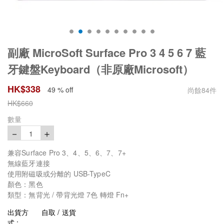
副廠 MicroSoft Surface Pro 3 4 5 6 7 藍
牙鍵盤Keyboard（非原廠Microsoft）
HK$
338
49 % off
尚餘
84
件
HK$
660
數量
－
＋
1
兼容Surface Pro 3、4、5、6、7、7+
無線藍牙連接
使用附磁吸或分離的 USB-TypeC
顏色：黑色
類型：無背光 / 帶背光燈 7色 轉燈 Fn+
出貨方
自取 / 送貨
式 :