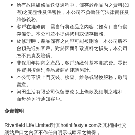
所有故障維修品送修過程中，儲存於產品內之資料(如
有)之完整性及保密性，本公司不負擔任何法律責任及
維修義務。
客戶在維修前，需自行將產品之內容（如有）自行儲
存備份。本公司並不提供拷貝或儲存服務。
於修理時，產品儲存之內容可能被刪除，本公司將不
會預先通知客戶。對於因而引致資料之損失，本公司
恕不負責及賠償。
非保用年期內之產品，客戶須繳付基本測試費。零部
件費則按個別產品廠商的建議另計。
本公司不設上門安裝、檢查、維修或退換服務，敬請
留意。
河田生活有限公司保留更改以上條款及細則之權利，
而毋須另行通知客戶。
免責聲明
Riverfield Life Limited對其hotinlifestyle.com及其相關社交
網站戶口之內容不作任何明示或暗示之擔保，