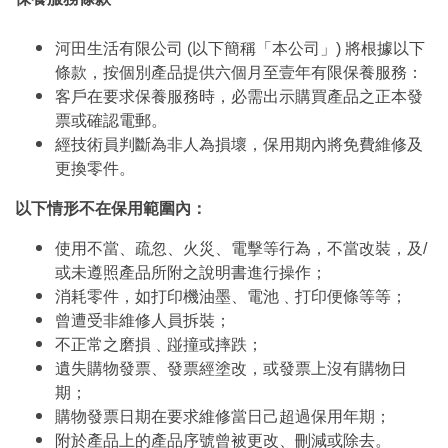
河田生活有限公司 (以下簡稱「本公司」) 將根據以下
條款，按個別產品提供六個月至壹年有限保養服務：
客戶在要求保養服務時，必需出示購買產品之正本發
票或確認電郵。
經技術員判斷為非人為損壞，保用期內將免費維修及
更換零件。
以下情形不在保用範圍內：
使用不當、疏忽、火災、電擊等行為，不當改裝，及/
或未遵照產品所附之說明書進行操作；
消耗零件，如打印機油墨、電池﹑打印便條等等；
曾遭受非維修人員拆裝；
不正常之磨損﹑踫撞或摔跌；
遺失購物發票、發票經塗改，或發票上沒有購物日
期；
購物發票日期在要求維修當日己超過保用年期；
附於產品上的產品序號曾被更改、刪減或除去。