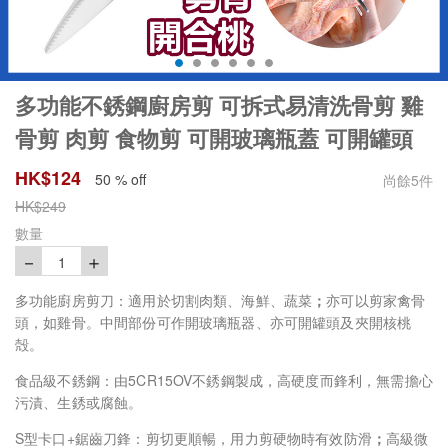
多功能不銹鋼廚房剪 可拆式易清洗骨剪 雞
骨剪 肉剪 食物剪 可開玻璃瓶蓋 可開罐頭
HK$
124
50 % off
尚餘
5
件
HK$
249
數量
－
＋
1
多功能廚房剪刀：適用於切割肉類、海鮮、蔬菜
；
亦可以剪家禽骨
頭，如雞骨。中間部份可作開玻璃瓶器、亦可開罐頭及夾開核桃
殻。
5CR15OV
食品級不銹鋼：由
不銹鋼製成，高硬度而鋒利，無需擔心
污漬、生銹或腐蝕。
S
+
型卡口
鋸齒刀鋒：剪切更順暢，用力剪硬物時有效防滑
；
高級微