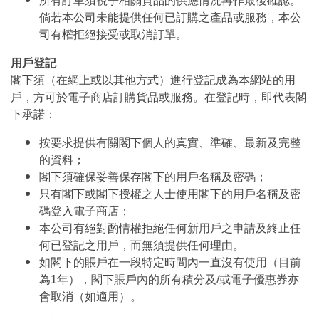
所有訂單須視乎相關貨品的供應情況再作最後確認。
倘若本公司未能提供任何已訂購之產品或服務，本公
司有權拒絕接受或取消訂單。
用戶登記
閣下須（在網上或以其他方式）進行登記成為本網站的用
戶，方可於電子商店訂購貨品或服務。在登記時，即代表閣
下承諾：
按要求提供有關閣下個人的真實、準確、最新及完整
的資料；
閣下須確保妥善保存閣下的用戶名稱及密碼；
只有閣下或閣下授權之人士使用閣下的用戶名稱及密
碼登入電子商店；
本公司有絕對酌情權拒絕任何新用戶之申請及終止任
何已登記之用戶，而無須提供任何理由。
如閣下的賬戶在一段特定時間內一直沒有使用（目前
為1年），閣下賬戶內的所有積分及/或電子優惠券亦
會取消（如適用）。