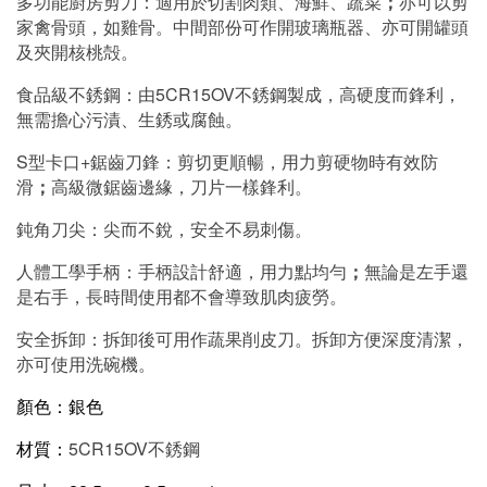
多功能廚房剪刀：適用於切割肉類、海鮮、蔬菜
；
亦可以剪
家禽骨頭，如雞骨。中間部份可作開玻璃瓶器、亦可開罐頭
及夾開核桃殻。
食品級不銹鋼：由
5CR15OV
不銹鋼製成，高硬度而鋒利，
無需擔心污漬、生銹或腐蝕。
S
型卡口
+
鋸齒刀鋒：剪切更順暢，用力剪硬物時有效防
滑
；
高級微鋸齒邊緣，刀片一樣鋒利。
鈍角刀尖：尖而不銳，安全不易刺傷。
人體工學手柄：手柄設計舒適，用力點均勻
；
無論是左手還
是右手，長時間使用都不會導致肌肉疲勞。
安全拆卸：拆卸後可用作蔬果削皮刀。拆卸方便深度清潔，
亦可使用洗碗機。
顏色：銀色
材質：
5CR15OV
不銹鋼