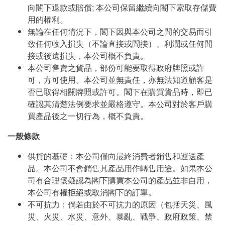
向閣下退款或賠償; 本公司保留繼續向閣下索取存儲費
用的權利。
無論在任何情況下，閣下因與本公司之間的交易而引
致任何收入損失（不論直接或間接）、利潤或任何間
接或後遺損失，本公司概不負責。
本公司售賣之貨品，部份可能要取得政府牌照或許
可，方可使用。本公司並無責任，亦無法知道顧客是
否已取得相關牌照或許可。閣下在購買貨品時，即已
確認其清楚法例要求並嚴格遵守。本公司對於客戶購
買產品後之一切行為，概不負責。
一般條款
供貨的基礎：本公司僅向最終消費者銷售和運送產
品。本公司不會銷售其產品用作轉售用途。如果本公
司有合理懷疑認為閣下購買本公司的產品並非自用，
本公司有權拒絕或取消閣下的訂單。
不可抗力：倘若由於不可抗力的原因（包括天災、風
災、火災、水災、意外、暴亂、戰爭、政府政策、禁