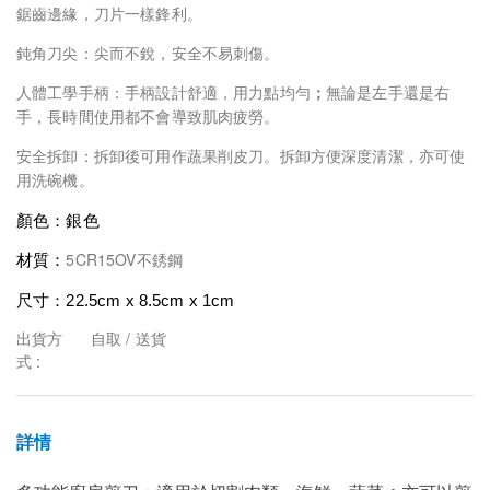
鋸齒邊緣，刀片一樣鋒利。
鈍角刀尖：尖而不銳，安全不易刺傷。
人體工學手柄：手柄設計舒適，用力點均勻
；
無論是左手還是右
手，長時間使用都不會導致肌肉疲勞。
安全拆卸：拆卸後可用作蔬果削皮刀。拆卸方便深度清潔，亦可使
用洗碗機。
顏色：銀色
5CR15OV
材質：
不銹鋼
尺寸：
22.5cm x 8.5cm x 1cm
出貨方
自取 / 送貨
式 :
詳情