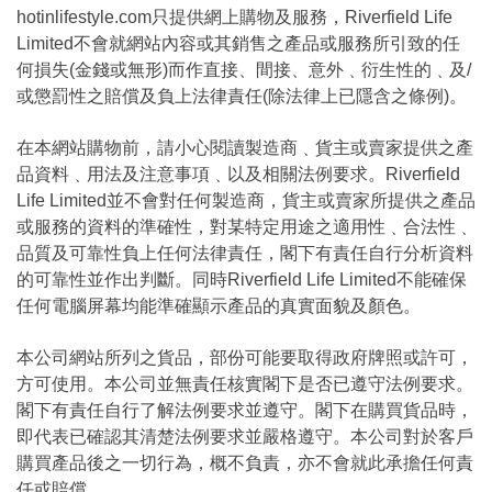
hotinlifestyle.com只提供網上購物及服務，Riverfield Life
Limited不會就網站內容或其銷售之產品或服務所引致的任
何損失(金錢或無形)而作直接、間接、意外﹑衍生性的﹑及/
或懲罰性之賠償及負上法律責任(除法律上已隱含之條例)。
在本網站購物前，請小心閱讀製造商﹑貨主或賣家提供之產
品資料﹑用法及注意事項﹑以及相關法例要求。Riverfield
Life Limited並不會對任何製造商，貨主或賣家所提供之產品
或服務的資料的準確性，對某特定用途之適用性﹑合法性﹑
品質及可靠性負上任何法律責任，閣下有責任自行分析資料
的可靠性並作出判斷。同時Riverfield Life Limited不能確保
任何電腦屏幕均能準確顯示產品的真實面貌及顏色。
本公司網站所列之貨品，部份可能要取得政府牌照或許可，
方可使用。本公司並無責任核實閣下是否已遵守法例要求。
閣下有責任自行了解法例要求並遵守。閣下在購買貨品時，
即代表已確認其清楚法例要求並嚴格遵守。本公司對於客戶
購買產品後之一切行為，概不負責，亦不會就此承擔任何責
任或賠償。