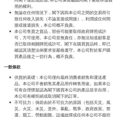
向閣下退款或賠償; 本公司保留繼續向閣下索取存儲費
用的權利。
無論在任何情況下，閣下因與本公司之間的交易而引
致任何收入損失（不論直接或間接）、利潤或任何間
接或後遺損失，本公司概不負責。
本公司售賣之貨品，部份可能要取得政府牌照或許
可，方可使用。本公司並無責任，亦無法知道顧客是
否已取得相關牌照或許可。閣下在購買貨品時，即已
確認其清楚法例要求並嚴格遵守。本公司對於客戶購
買產品後之一切行為，概不負責。
一般條款
供貨的基礎：本公司僅向最終消費者銷售和運送產
品。本公司不會銷售其產品用作轉售用途。如果本公
司有合理懷疑認為閣下購買本公司的產品並非自用，
本公司有權拒絕或取消閣下的訂單。
不可抗力：倘若由於不可抗力的原因（包括天災、風
災、火災、水災、意外、暴亂、戰爭、政府政策、禁
運、罷工、勞動困難、設備故障或任何本公司不能控