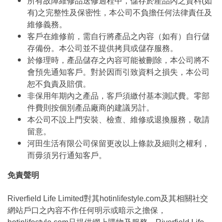
所有故障維修品送修過程中，儲存於產品內之資料(如
有)之完整性及保密性，本公司不負擔任何法律責任及
維修義務。
客戶在維修前，需自行將產品之內容（如有）自行儲
存備份。本公司並不提供拷貝或儲存服務。
於修理時，產品儲存之內容可能被刪除，本公司將不
會預先通知客戶。對於因而引致資料之損失，本公司
恕不負責及賠償。
非保用年期內之產品，客戶須繳付基本測試費。零部
件費則按個別產品廠商的建議另計。
本公司不設上門安裝、檢查、維修或退換服務，敬請
留意。
河田生活有限公司保留更改以上條款及細則之權利，
而毋須另行通知客戶。
免責聲明
Riverfield Life Limited對其hotinlifestyle.com及其相關社交
網站戶口之內容不作任何明示或暗示之擔保，