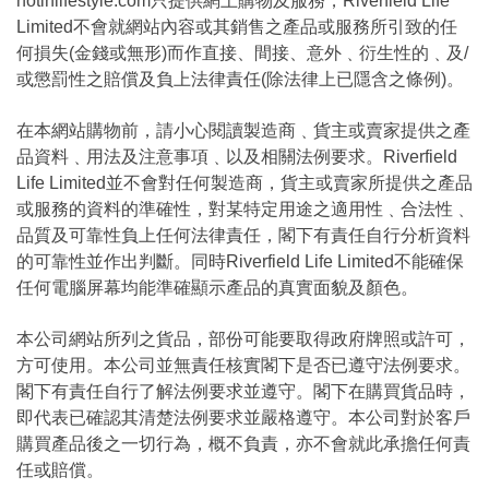
hotinlifestyle.com只提供網上購物及服務，Riverfield Life
Limited不會就網站內容或其銷售之產品或服務所引致的任
何損失(金錢或無形)而作直接、間接、意外﹑衍生性的﹑及/
或懲罰性之賠償及負上法律責任(除法律上已隱含之條例)。
在本網站購物前，請小心閱讀製造商﹑貨主或賣家提供之產
品資料﹑用法及注意事項﹑以及相關法例要求。Riverfield
Life Limited並不會對任何製造商，貨主或賣家所提供之產品
或服務的資料的準確性，對某特定用途之適用性﹑合法性﹑
品質及可靠性負上任何法律責任，閣下有責任自行分析資料
的可靠性並作出判斷。同時Riverfield Life Limited不能確保
任何電腦屏幕均能準確顯示產品的真實面貌及顏色。
本公司網站所列之貨品，部份可能要取得政府牌照或許可，
方可使用。本公司並無責任核實閣下是否已遵守法例要求。
閣下有責任自行了解法例要求並遵守。閣下在購買貨品時，
即代表已確認其清楚法例要求並嚴格遵守。本公司對於客戶
購買產品後之一切行為，概不負責，亦不會就此承擔任何責
任或賠償。