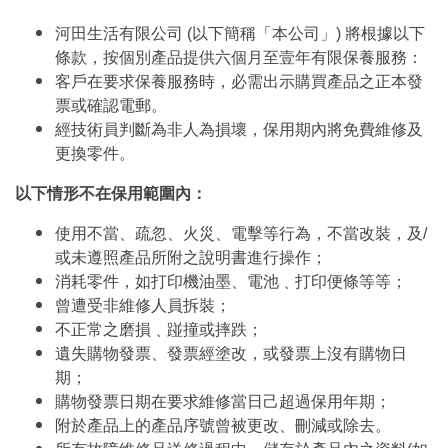
河田生活有限公司 (以下簡稱「本公司」) 將根據以下
條款，按個別產品提供六個月至壹年有限保養服務：
客戶在要求保養服務時，必需出示購買產品之正本發
票或確認電郵。
經技術員判斷為非人為損壞，保用期內將免費維修及
更換零件。
以下情形不在保用範圍內：
使用不當、疏忽、火災、電擊等行為，不當改裝，及/
或未遵照產品所附之說明書進行操作；
消耗零件，如打印機油墨、電池﹑打印便條等等；
曾遭受非維修人員拆裝；
不正常之磨損﹑踫撞或摔跌；
遺失購物發票、發票經塗改，或發票上沒有購物日
期；
購物發票日期在要求維修當日己超過保用年期；
附於產品上的產品序號曾被更改、刪減或除去。