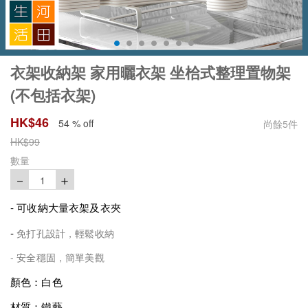
衣架收納架 家用曬衣架 坐㭘式整理置物架
(不包括衣架)
HK$
46
54 % off
尚餘
5
件
HK$
99
數量
－
＋
1
-
可收納大量衣架及衣夾
-
免打孔設計，輕鬆收納
-
安全穩固，簡單美觀
顏色：白色
材質：鐵藝