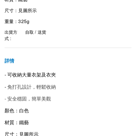
尺寸：見圖所示
重量：
325g
出貨方
自取 / 送貨
式 :
詳情
-
可收納大量衣架及衣夾
-
免打孔設計，輕鬆收納
-
安全穩固，簡單美觀
顏色：白色
材質：鐵藝
尺寸：見圖所示