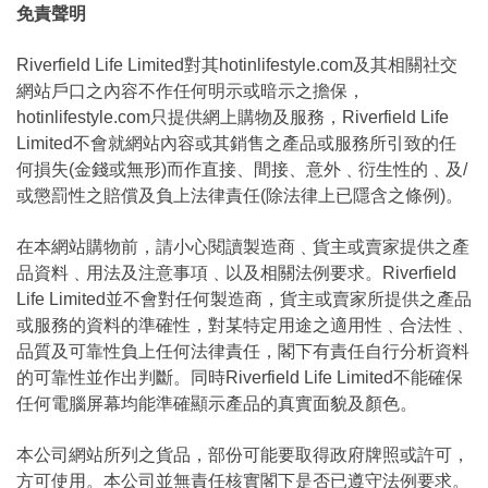
免責聲明
Riverfield Life Limited對其hotinlifestyle.com及其相關社交
網站戶口之內容不作任何明示或暗示之擔保，
hotinlifestyle.com只提供網上購物及服務，Riverfield Life
Limited不會就網站內容或其銷售之產品或服務所引致的任
何損失(金錢或無形)而作直接、間接、意外﹑衍生性的﹑及/
或懲罰性之賠償及負上法律責任(除法律上已隱含之條例)。
在本網站購物前，請小心閱讀製造商﹑貨主或賣家提供之產
品資料﹑用法及注意事項﹑以及相關法例要求。Riverfield
Life Limited並不會對任何製造商，貨主或賣家所提供之產品
或服務的資料的準確性，對某特定用途之適用性﹑合法性﹑
品質及可靠性負上任何法律責任，閣下有責任自行分析資料
的可靠性並作出判斷。同時Riverfield Life Limited不能確保
任何電腦屏幕均能準確顯示產品的真實面貌及顏色。
本公司網站所列之貨品，部份可能要取得政府牌照或許可，
方可使用。本公司並無責任核實閣下是否已遵守法例要求。