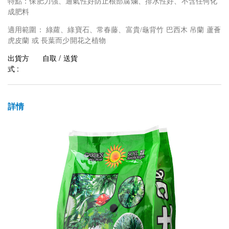
特點：保肥力強、通氣性好防止根部腐爛、排水性好、不含任何化
成肥料
適用範圍：
綠蘿、綠寶石、常春藤、
竹
富貴/龜背
巴西木
吊蘭
蘆薈
虎皮蘭
或
長葉而少開花之植物
出貨方
自取 / 送貨
式 :
詳情