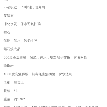
不易板結，
PH
中性，無草籽
麥飯石
淨化水質，保水透氣性強
輕石
保肥、保水、透氣性強
蛭石燒成品
800
度高溫膨脹，保肥，保水，增加離子交換，有吸附性
珍珠岩
1300
度高溫膨脹，無毒無害無病菌，保水透氣
名稱：觀葉土
規格：
5L
重量：約
1.3kg