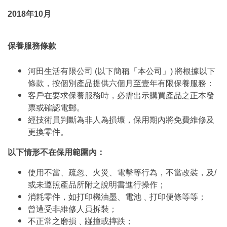
2018年10月
保養服務條款
河田生活有限公司 (以下簡稱「本公司」) 將根據以下
條款，按個別產品提供六個月至壹年有限保養服務：
客戶在要求保養服務時，必需出示購買產品之正本發
票或確認電郵。
經技術員判斷為非人為損壞，保用期內將免費維修及
更換零件。
以下情形不在保用範圍內：
使用不當、疏忽、火災、電擊等行為，不當改裝，及/
或未遵照產品所附之說明書進行操作；
消耗零件，如打印機油墨、電池﹑打印便條等等；
曾遭受非維修人員拆裝；
不正常之磨損﹑踫撞或摔跌；