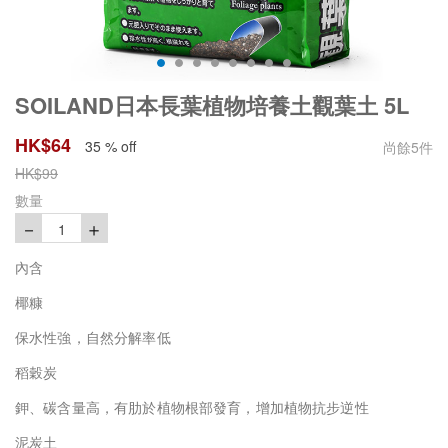
SOILAND日本長葉植物培養土觀葉土 5L
HK$
64
35 % off
尚餘
5
件
HK$
99
數量
－
＋
1
內含
椰糠
保水性強，自然分解率低
稻穀炭
鉀、碳含量高，有肋於植物根部發育，增加植物抗步逆性
泥炭土