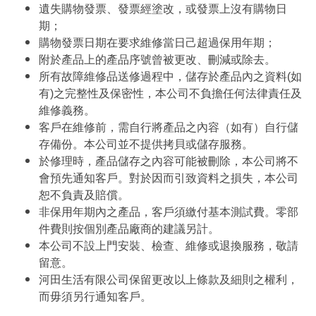
遺失購物發票、發票經塗改，或發票上沒有購物日
期；
購物發票日期在要求維修當日己超過保用年期；
附於產品上的產品序號曾被更改、刪減或除去。
所有故障維修品送修過程中，儲存於產品內之資料(如
有)之完整性及保密性，本公司不負擔任何法律責任及
維修義務。
客戶在維修前，需自行將產品之內容（如有）自行儲
存備份。本公司並不提供拷貝或儲存服務。
於修理時，產品儲存之內容可能被刪除，本公司將不
會預先通知客戶。對於因而引致資料之損失，本公司
恕不負責及賠償。
非保用年期內之產品，客戶須繳付基本測試費。零部
件費則按個別產品廠商的建議另計。
本公司不設上門安裝、檢查、維修或退換服務，敬請
留意。
河田生活有限公司保留更改以上條款及細則之權利，
而毋須另行通知客戶。