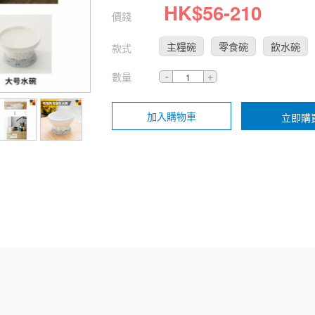
HK$
56
-
210
價錢
主糧碗
零食碗
飲水碗
款式
數量
加入購物車
立即購