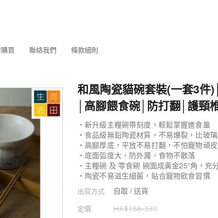
何購買
聯絡我們
條款細則
和風陶瓷貓碗套裝(一套3件)
│高腳餵食碗│防打翻│護頸
・新升級主糧碗帶刻度，輕鬆掌握進食量
・食品級無鉛陶瓷材質，不易爆裂，比玻璃
・高腳厚底，平放不易打翻，不怕寵物頑皮
・底面弧度大，防外濺，食物不散落
・主糧碗 及 零食碗 碗面成黃金25°角，
・陶瓷不易滋生細菌，貼合寵物飲食習慣
自取 / 送貨
出貨方式
定價
HK$
188
-
530