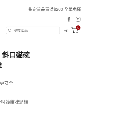
指定貨品買滿$200 全單免運
0
En
│斜口貓碗
椎
更安全
充分呵護貓咪頸椎