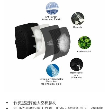
竹炭型記憶他太空棉腰枕
採用竹炭型記憶太空棉，貼合人體背部曲面，使腰部