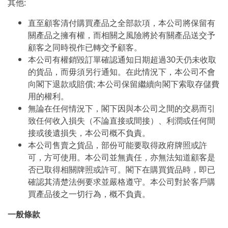
其他:
直至顧客清付購買產品之全部款項，本公司將保留有
關產品之擁有權，而相關之風險將於有關產品送交予
顧客之同時視作已轉交予顧客。
本公司有權銷毀訂單確認通知日期超過30天仍未收取
的貨品，而毋須另行通知。在此情況下，本公司不會
向閣下退款或賠償; 本公司保留繼續向閣下索取存儲費
用的權利。
無論在任何情況下，閣下因與本公司之間的交易而引
致任何收入損失（不論直接或間接）、利潤或任何間
接或後遺損失，本公司概不負責。
本公司售賣之貨品，部份可能要取得政府牌照或許
可，方可使用。本公司並無責任，亦無法知道顧客是
否已取得相關牌照或許可。閣下在購買貨品時，即已
確認其清楚法例要求並嚴格遵守。本公司對於客戶購
買產品後之一切行為，概不負責。
一般條款