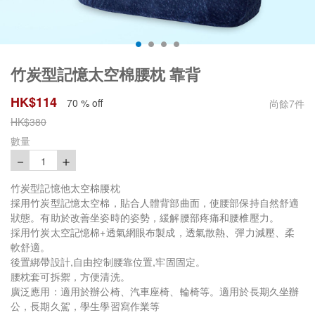
竹炭型記憶太空棉腰枕 靠背
HK$
114
70 % off
尚餘
7
件
HK$
380
數量
－
＋
1
竹炭型記憶他太空棉腰枕
採用竹炭型記憶太空棉，貼合人體背部曲面，使腰部保持自然舒適
狀態。有助於改善坐姿時的姿勢，緩解腰部疼痛和腰椎壓力。
採用竹炭太空記憶棉+透氣網眼布製成，透氣散熱、彈力減壓、柔
軟舒適。
後置綁帶設計,自由控制腰靠位置,牢固固定。
腰枕套可拆禦，方便清洗。
廣泛應用：適用於辦公椅、汽車座椅、輪椅等。適用於長期久坐辦
公，長期久駕，學生學習寫作業等