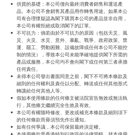
供貨的基礎：本公司僅向最終消費者銷售和運送產
品。本公司不會銷售其產品用作轉售用途。如果本公
司有合理懷疑認為閣下購買本公司的產品並非自用，
本公司有權拒絕或取消閣下的訂單。
不可抗力：倘若由於不可抗力的原因（包括天災、風
災、火災、水災、意外、暴亂、戰爭、政府政策、禁
運、罷工、勞動困難、設備故障或任何本公司不能控
制的情況），導致本公司未能準確地提供閣下所需的
產品或服務，本公司均不會向閣下或任何第三者承擔
任何責任。
未得本公司發出書面同意之前，閣下不可將本條款及
細則的任何權利及責任以分配、轉送或任何其他形式
轉讓給任何其他人等。
假如本使用條款的任何條文被法院宣告無效或無法執
行，其他條文繼續完全生效及有效。
本公司有權隨時修改、更改或補充本條款及細則項下
的任何條款而毋須預先作出通知。
如有任何爭議，本公司保留最終決定權。
本使用條款受香港特別行政區的法律管轄。就本使用