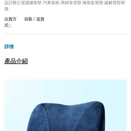
設計辦公室護腰靠墊 汽車靠枕 孕婦靠背墊 矯形姿勢墊 緩解背部疼
痛
出貨方
自取 / 送貨
式 :
詳情
產品介紹