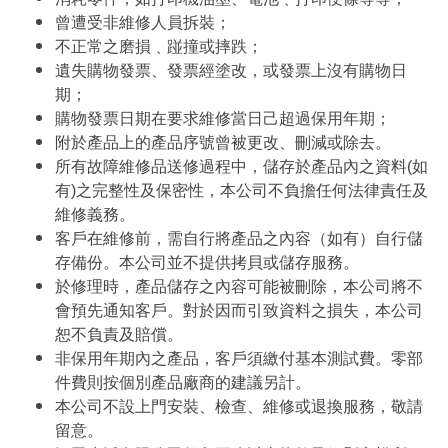
曾遭受非維修人員拆裝；
不正常之磨損﹑踫撞或摔跌；
遺失購物發票、發票經塗改，或發票上沒有購物日
期；
購物發票日期在要求維修當日己超過保用年期；
附於產品上的產品序號曾被更改、刪減或除去。
所有故障維修品送修過程中，儲存於產品內之資料(如
有)之完整性及保密性，本公司不負擔任何法律責任及
維修義務。
客戶在維修前，需自行將產品之內容（如有）自行儲
存備份。本公司並不提供拷貝或儲存服務。
於修理時，產品儲存之內容可能被刪除，本公司將不
會預先通知客戶。對於因而引致資料之損失，本公司
恕不負責及賠償。
非保用年期內之產品，客戶須繳付基本測試費。零部
件費則按個別產品廠商的建議另計。
本公司不設上門安裝、檢查、維修或退換服務，敬請
留意。