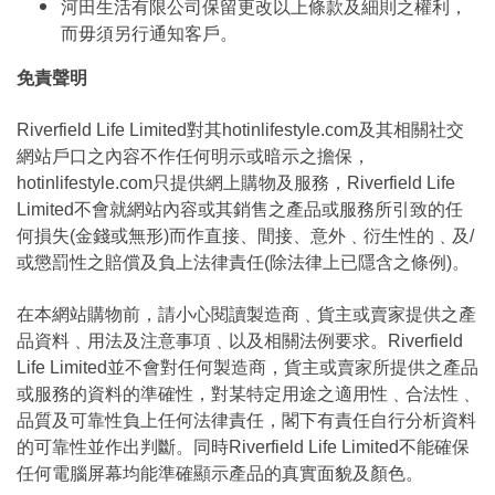
河田生活有限公司保留更改以上條款及細則之權利，
而毋須另行通知客戶。
免責聲明
Riverfield Life Limited對其hotinlifestyle.com及其相關社交
網站戶口之內容不作任何明示或暗示之擔保，
hotinlifestyle.com只提供網上購物及服務，Riverfield Life
Limited不會就網站內容或其銷售之產品或服務所引致的任
何損失(金錢或無形)而作直接、間接、意外﹑衍生性的﹑及/
或懲罰性之賠償及負上法律責任(除法律上已隱含之條例)。
在本網站購物前，請小心閱讀製造商﹑貨主或賣家提供之產
品資料﹑用法及注意事項﹑以及相關法例要求。Riverfield
Life Limited並不會對任何製造商，貨主或賣家所提供之產品
或服務的資料的準確性，對某特定用途之適用性﹑合法性﹑
品質及可靠性負上任何法律責任，閣下有責任自行分析資料
的可靠性並作出判斷。同時Riverfield Life Limited不能確保
任何電腦屏幕均能準確顯示產品的真實面貌及顏色。