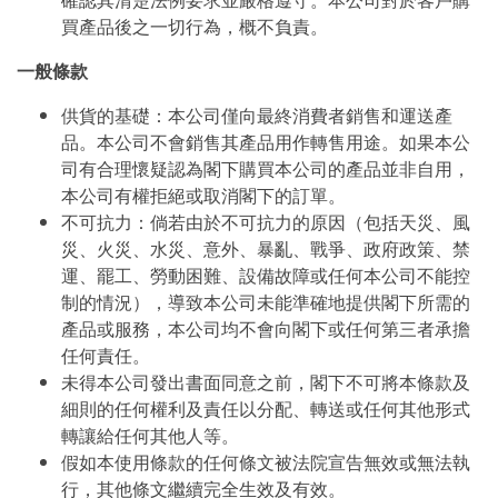
確認其清楚法例要求並嚴格遵守。本公司對於客戶購
買產品後之一切行為，概不負責。
一般條款
供貨的基礎：本公司僅向最終消費者銷售和運送產
品。本公司不會銷售其產品用作轉售用途。如果本公
司有合理懷疑認為閣下購買本公司的產品並非自用，
本公司有權拒絕或取消閣下的訂單。
不可抗力：倘若由於不可抗力的原因（包括天災、風
災、火災、水災、意外、暴亂、戰爭、政府政策、禁
運、罷工、勞動困難、設備故障或任何本公司不能控
制的情況），導致本公司未能準確地提供閣下所需的
產品或服務，本公司均不會向閣下或任何第三者承擔
任何責任。
未得本公司發出書面同意之前，閣下不可將本條款及
細則的任何權利及責任以分配、轉送或任何其他形式
轉讓給任何其他人等。
假如本使用條款的任何條文被法院宣告無效或無法執
行，其他條文繼續完全生效及有效。