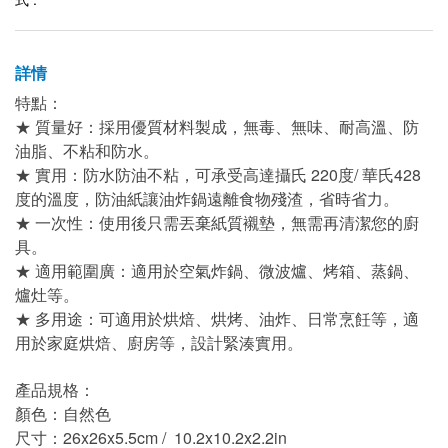
詳情
特點：
★ 質量好：採用優質材料製成，無毒、無味、耐高溫、防
油脂、不粘和防水。
★ 實用：防水防油不粘，可承受高達攝氏 220度/ 華氏428
度的溫度，防油紙讓油炸鍋遠離食物殘渣，省時省力。
★ 一次性：使用後只需丟棄紙質襯墊，無需再清潔您的廚
具。
★ 適用範圍廣：適用於空氣炸鍋、微波爐、烤箱、蒸鍋、
爐灶等。
★ 多用途：可適用於烘焙、烘烤、油炸、日常烹飪等，適
用於家庭烘焙、廚房等，設計緊湊實用。
產品規格：
顏色：自然色
尺寸：26x26x5.5cm / 10.2x10.2x2.2in