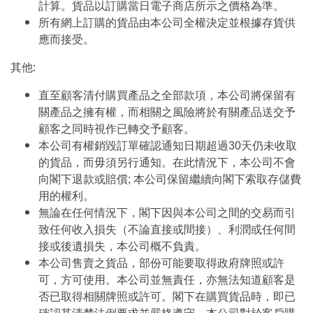
計算。貨品以訂購當日電子商店所示之價格為準。
所有網上訂購的貨品由本公司全權決定並根據存貨供
應而接受。
其他:
直至顧客清付購買產品之全部款項，本公司將保留有
關產品之擁有權，而相關之風險將於有關產品送交予
顧客之同時視作已轉交予顧客。
本公司有權銷毀訂單確認通知日期超過30天仍未收取
的貨品，而毋須另行通知。在此情況下，本公司不會
向閣下退款或賠償; 本公司保留繼續向閣下索取存儲費
用的權利。
無論在任何情況下，閣下因與本公司之間的交易而引
致任何收入損失（不論直接或間接）、利潤或任何間
接或後遺損失，本公司概不負責。
本公司售賣之貨品，部份可能要取得政府牌照或許
可，方可使用。本公司並無責任，亦無法知道顧客是
否已取得相關牌照或許可。閣下在購買貨品時，即已