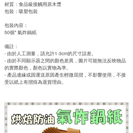
材質：食品級接觸用原木漿
包裝：吸塑包裝
包裝內容：
50個* 氣炸鍋紙
備註：
- 由於人工測量，請允許1-3cm的尺寸誤差。
- 由於不同顯示器之間的顏色差異，圖片可能無法反映物品
的實際顏色，顏色以實物為準。
- 產品邊緣或因運送原因產生輕微屈摺，不影響使用，不接
受以紙上有摺痕為退貨理由。