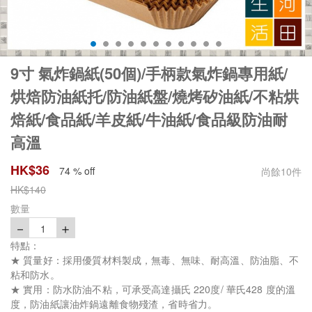
9寸 氣炸鍋紙(50個)/手柄款氣炸鍋專用紙/
烘焙防油紙托/防油紙盤/燒烤矽油紙/不粘烘
焙紙/食品紙/羊皮紙/牛油紙/食品級防油耐
高溫
HK$
36
74 % off
尚餘
10
件
HK$
140
數量
－
＋
1
特點：
★ 質量好：採用優質材料製成，無毒、無味、耐高溫、防油脂、不
粘和防水。
★ 實用：防水防油不粘，可承受高達攝氏 220度/ 華氏428 度的溫
度，防油紙讓油炸鍋遠離食物殘渣，省時省力。