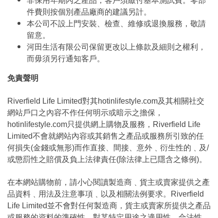
非保用年期內之產品，客戶須繳付基本測試費。零部
件費則按個別產品廠商的建議另計。
本公司不設上門安裝、檢查、維修或退換服務，敬請
留意。
河田生活有限公司保留更改以上條款及細則之權利，
而毋須另行通知客戶。
免責聲明
Riverfield Life Limited對其hotinlifestyle.com及其相關社交
網站戶口之內容不作任何明示或暗示之擔保，
hotinlifestyle.com只提供網上購物及服務，Riverfield Life
Limited不會就網站內容或其銷售之產品或服務所引致的任
何損失(金錢或無形)而作直接、間接、意外﹑衍生性的﹑及/
或懲罰性之賠償及負上法律責任(除法律上已隱含之條例)。
在本網站購物前，請小心閱讀製造商﹑貨主或賣家提供之產
品資料﹑用法及注意事項﹑以及相關法例要求。Riverfield
Life Limited並不會對任何製造商，貨主或賣家所提供之產品
或服務的資料的準確性，對某特定用途之適用性﹑合法性﹑