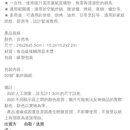
★ 一次性：使用後只需丟棄紙質襯墊，無需再清潔您的廚具。
★ 適用範圍廣：適用於空氣炸鍋、微波爐、烤箱、蒸鍋、爐灶等。
★ 多用途：可適用於烘焙、烘烤、油炸、日常烹飪等，適用於家庭
烘焙、廚房等，設計緊湊實用。
產品規格：
顏色：自然色
尺寸：26x26x5.5cm / 10.2x10.2x2.2in
材質：食品級接觸用原木漿
包裝：吸塑包裝
包裝內容：
50個* 氣炸鍋紙
備註：
- 由於人工測量，請允許1-3cm的尺寸誤差。
- 由於不同顯示器之間的顏色差異，圖片可能無法反映物品的實際
顏色，顏色以實物為準。
- 產品邊緣或因運送原因產生輕微屈摺，不影響使用，不接受以紙
上有摺痕為退貨理由。
出貨方
自取 / 送貨
式 :