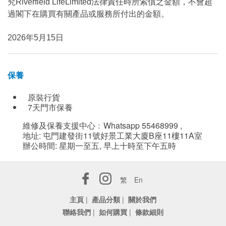
究Riverfield LifeLimited法律責任時所索償之金額，不會超
過閣下在購買有關產品或服務所付出的金額。
2026年5月15日
保養
原裝行貨
7天門市保養
維修及保養支援中心﹕Whatsapp 55468999 ,
地址: 屯門建發街11號好景工業大廈B座11樓11A室
辦公時間: 星期一至五, 早上十時至下午五時
繁
En
主頁
|
產品分類
|
關於我們
聯絡我們
|
如何購買
|
條款細則