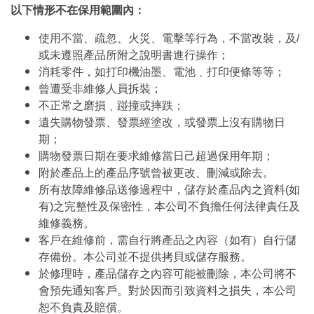
以下情形不在保用範圍內：
使用不當、疏忽、火災、電擊等行為，不當改裝，及/
或未遵照產品所附之說明書進行操作；
消耗零件，如打印機油墨、電池﹑打印便條等等；
曾遭受非維修人員拆裝；
不正常之磨損﹑踫撞或摔跌；
遺失購物發票、發票經塗改，或發票上沒有購物日
期；
購物發票日期在要求維修當日己超過保用年期；
附於產品上的產品序號曾被更改、刪減或除去。
所有故障維修品送修過程中，儲存於產品內之資料(如
有)之完整性及保密性，本公司不負擔任何法律責任及
維修義務。
客戶在維修前，需自行將產品之內容（如有）自行儲
存備份。本公司並不提供拷貝或儲存服務。
於修理時，產品儲存之內容可能被刪除，本公司將不
會預先通知客戶。對於因而引致資料之損失，本公司
恕不負責及賠償。