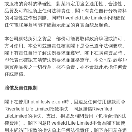
或服務的資料的準確性，對某特定用途之適用性﹑合法性﹑
品質及可靠性負上任何法律責任，閣下有責任自行分析資料
的可靠性並作出判斷。同時Riverfield Life Limited不能確保
任何電腦屏幕均能準確顯示產品的真實面貌及顏色。
本公司網站所列之貨品，部份可能要取得政府牌照或許可，
方可使用。本公司並無責任核實閣下是否已遵守法例要求。
閣下有責任自行了解法例要求並遵守。閣下在購買貨品時，
即代表已確認其清楚法例要求並嚴格遵守。本公司對於客戶
購買產品後之一切行為，概不負責，亦不會就此承擔任何責
任或賠償。
賠償及責任限制
閣下在使用hotinlifestyle.com時，因違反任何使用條款而令
Riverfield Life Limited招致損失，同意賠償Riverfiled
LifeLimited的損失、支出、損壞及相關費用（包括合理的法
律費用）。閣下同意Riverfield Life Limited不會為閣下因使
用本網站而招致的損失負上任何法律責任，閣下亦同意在追