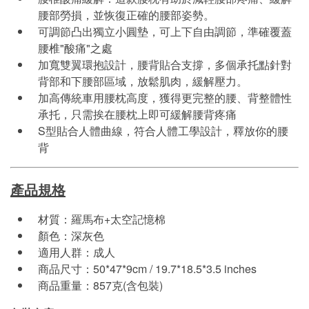
腰部勞損，並恢復正確的腰部姿勢。
可調節凸出獨立小圓墊，可上下自由調節，準確覆蓋
腰椎"酸痛"之處
加寬雙翼環抱設計，腰背貼合支撐，多個承托點針對
背部和下腰部區域，放鬆肌肉，緩解壓力。
加高傳統車用腰枕高度，獲得更完整的腰、背整體性
承托，只需挨在腰枕上即可緩解腰背疼痛
S型貼合人體曲線，符合人體工學設計，釋放你的腰
背
產品規格
材質：羅馬布+太空記憶棉
顏色：深灰色
適用人群：成人
商品尺寸：50*47*9cm / 19.7*18.5*3.5 inches
商品重量：857克(含包裝)