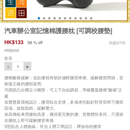
汽車辦公室記憶棉護腰枕 [可調校腰墊]
HK$
133
56 % off
尚餘
97
件
HK$
300
數量
－
＋
1
腰椎酸痛緩解：這款腰枕有助於減輕腰部疼痛、緩解腰部勞損，並
恢復正確的腰部姿勢。
可調節凸出獨立小圓墊，可上下自由調節，準確覆蓋腰椎"酸痛"之
處
加寬雙翼環抱設計，腰背貼合支撐，多個承托點針對背部和下腰部
區域，放鬆肌肉，緩解壓力。
加高傳統車用腰枕高度，獲得更完整的腰、背整體性承托，只需挨
在腰枕上即可緩解腰背疼痛
S型貼合人體曲線，符合人體工學設計，釋放你的腰背