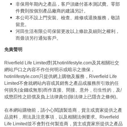
非保用年期內之產品，客戶須繳付基本測試費。零部
件費則按個別產品廠商的建議另計。
本公司不設上門安裝、檢查、維修或退換服務，敬請
留意。
河田生活有限公司保留更改以上條款及細則之權利，
而毋須另行通知客戶。
免責聲明
Riverfield Life Limited對其hotinlifestyle.com及其相關社交
網站戶口之內容不作任何明示或暗示之擔保，
hotinlifestyle.com只提供網上購物及服務，Riverfield Life
Limited不會就網站內容或其銷售之產品或服務所引致的任
何損失(金錢或無形)而作直接、間接、意外﹑衍生性的﹑及/
或懲罰性之賠償及負上法律責任(除法律上已隱含之條例)。
在本網站購物前，請小心閱讀製造商﹑貨主或賣家提供之產
品資料﹑用法及注意事項﹑以及相關法例要求。Riverfield
Life Limited並不會對任何製造商，貨主或賣家所提供之產品