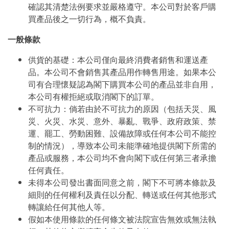
確認其清楚法例要求並嚴格遵守。本公司對於客戶購
買產品後之一切行為，概不負責。
一般條款
供貨的基礎：本公司僅向最終消費者銷售和運送產
品。本公司不會銷售其產品用作轉售用途。如果本公
司有合理懷疑認為閣下購買本公司的產品並非自用，
本公司有權拒絕或取消閣下的訂單。
不可抗力：倘若由於不可抗力的原因（包括天災、風
災、火災、水災、意外、暴亂、戰爭、政府政策、禁
運、罷工、勞動困難、設備故障或任何本公司不能控
制的情況），導致本公司未能準確地提供閣下所需的
產品或服務，本公司均不會向閣下或任何第三者承擔
任何責任。
未得本公司發出書面同意之前，閣下不可將本條款及
細則的任何權利及責任以分配、轉送或任何其他形式
轉讓給任何其他人等。
假如本使用條款的任何條文被法院宣告無效或無法執