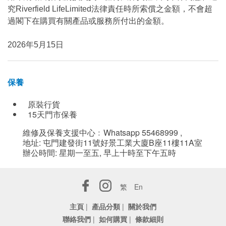
究Riverfield LifeLimited法律責任時所索償之金額，不會超
過閣下在購買有關產品或服務所付出的金額。
2026年5月15日
保養
原裝行貨
15天門市保養
維修及保養支援中心﹕Whatsapp 55468999 ,
地址: 屯門建發街11號好景工業大廈B座11樓11A室
辦公時間: 星期一至五, 早上十時至下午五時
繁
En
主頁
|
產品分類
|
關於我們
聯絡我們
|
如何購買
|
條款細則