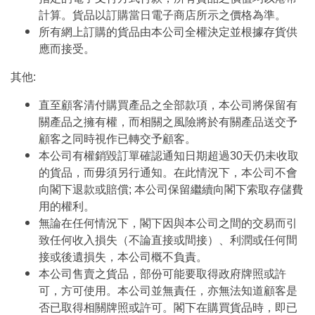
計算。貨品以訂購當日電子商店所示之價格為準。
所有網上訂購的貨品由本公司全權決定並根據存貨供
應而接受。
其他:
直至顧客清付購買產品之全部款項，本公司將保留有
關產品之擁有權，而相關之風險將於有關產品送交予
顧客之同時視作已轉交予顧客。
本公司有權銷毀訂單確認通知日期超過30天仍未收取
的貨品，而毋須另行通知。在此情況下，本公司不會
向閣下退款或賠償; 本公司保留繼續向閣下索取存儲費
用的權利。
無論在任何情況下，閣下因與本公司之間的交易而引
致任何收入損失（不論直接或間接）、利潤或任何間
接或後遺損失，本公司概不負責。
本公司售賣之貨品，部份可能要取得政府牌照或許
可，方可使用。本公司並無責任，亦無法知道顧客是
否已取得相關牌照或許可。閣下在購買貨品時，即已